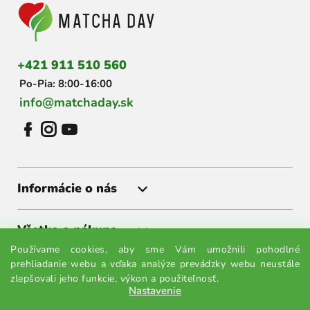
p
ä
t
i
+421 911 510 560
e
Po-Pia: 8:00-16:00
info@matchaday.sk
Informácie o nás
Všetko o nákupe
Používame cookies, aby sme Vám umožnili pohodlné
prehliadanie webu a vďaka analýze prevádzky webu neustále
Získajte akcie a zľavy ako prvý
zlepšovali jeho funkcie, výkon a použiteľnosť.
Nastavenie
Prihláste sa k odberu noviniek a budete vedieť všetko ako