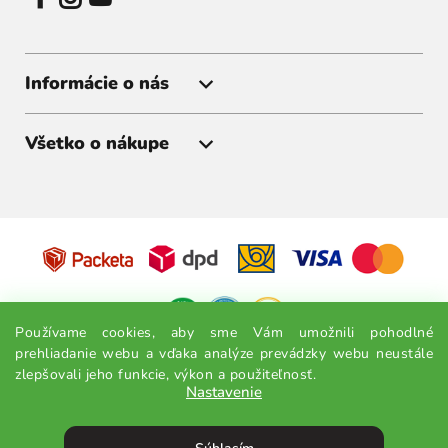
Informácie o nás
Všetko o nákupe
Získajte akcie a zľavy ako prvý
Prihláste sa k odberu noviniek a budete vedieť všetko ako
prvý.
Odoslať
Používame cookies, aby sme Vám umožnili pohodlné
prehliadanie webu a vďaka analýze prevádzky webu neustále
Odoslaním súhlasíte so spracovaním osobných údajov.
zlepšovali jeho funkcie, výkon a použiteľnosť.
Nastavenie