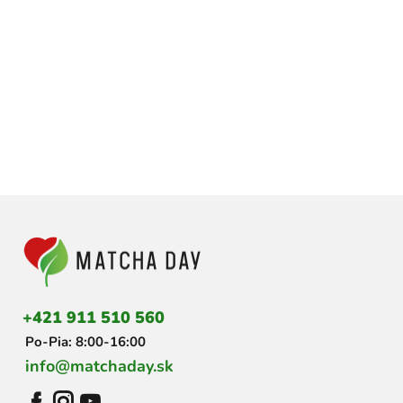
Z
á
p
ä
t
i
+421 911 510 560
e
Po-Pia: 8:00-16:00
info@matchaday.sk