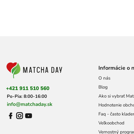
Z
á
p
ä
t
Informácie o 
i
e
O nás
Blog
+421 911 510 560
Ako si vybrať Mat
Po-Pia: 8:00-16:00
info@matchaday.sk
Hodnotenie obch
Faq - často klade
Veľkoobchod
Vernostný progr