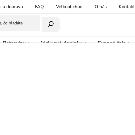
a a doprava
FAQ
Veľkoobchod
O nás
Kontakt
Potraviny
Vyživové doplnky
Sypané čaje