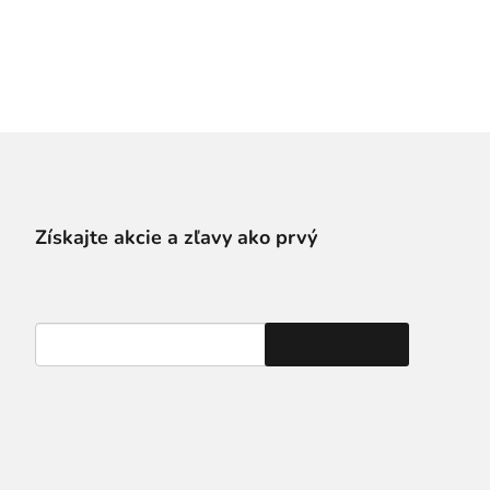
Získajte akcie a zľavy ako prvý
Prihláste sa k odberu noviniek a budete vedieť všetko ako
prvý.
Odoslať
Odoslaním súhlasíte so spracovaním osobných údajov.