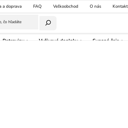
a a doprava
FAQ
Veľkoobchod
O nás
Kontakt
Potraviny
Vyživové doplnky
Sypané čaje