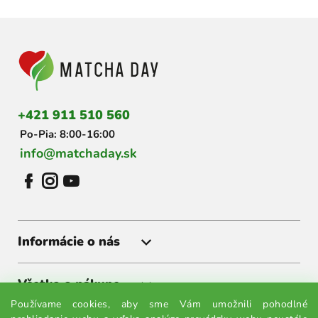
Z
á
p
ä
t
i
+421 911 510 560
e
Po-Pia: 8:00-16:00
info@matchaday.sk
Informácie o nás
Všetko o nákupe
Používame cookies, aby sme Vám umožnili pohodlné