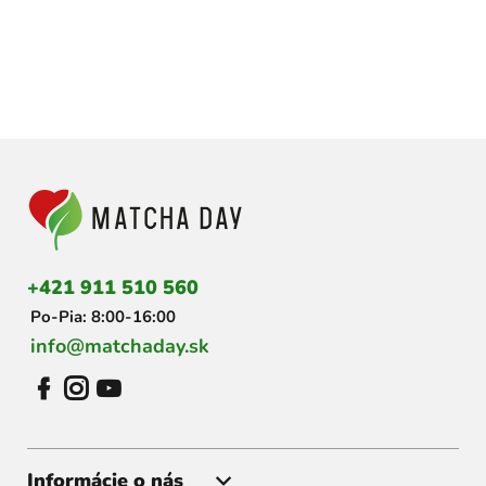
Z
á
p
ä
t
i
+421 911 510 560
e
Po-Pia: 8:00-16:00
info@matchaday.sk
Informácie o nás