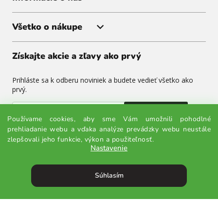
Všetko o nákupe
Získajte akcie a zľavy ako prvý
Prihláste sa k odberu noviniek a budete vedieť všetko ako
prvý.
Odoslať
Používame cookies, aby sme Vám umožnili pohodlné
prehliadanie webu a vďaka analýze prevádzky webu neustále
Odoslaním súhlasíte so spracovaním osobných údajov.
zlepšovali jeho funkcie, výkon a použiteľnosť.
Nastavenie
Súhlasím