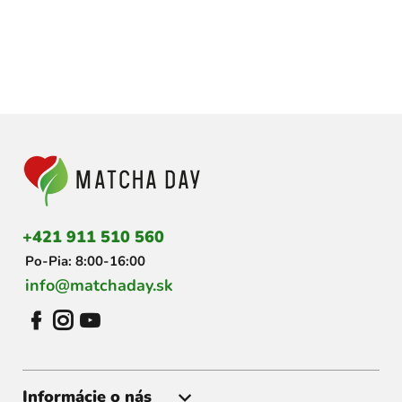
Z
á
p
ä
t
i
+421 911 510 560
e
Po-Pia: 8:00-16:00
info@matchaday.sk
Informácie o nás