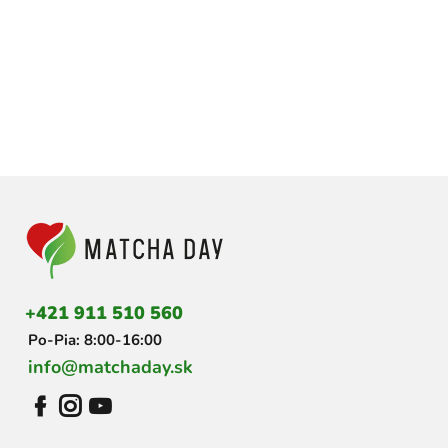
Z
á
p
ä
t
i
+421 911 510 560
e
Po-Pia: 8:00-16:00
info@matchaday.sk