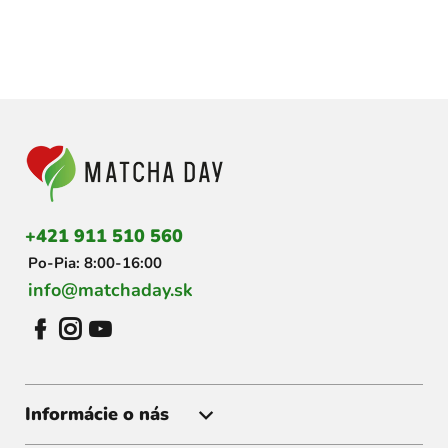
Z
á
p
ä
t
i
+421 911 510 560
e
Po-Pia: 8:00-16:00
info@matchaday.sk
Informácie o nás