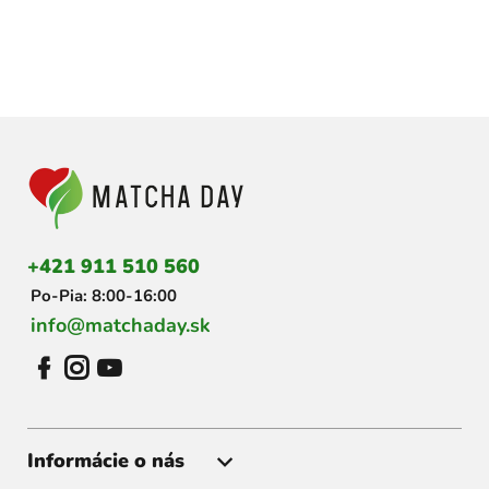
Z
á
p
ä
t
i
+421 911 510 560
e
Po-Pia: 8:00-16:00
info@matchaday.sk
Informácie o nás