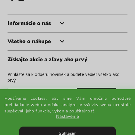
Informácie o nás
Všetko o nákupe
Získajte akcie a zľavy ako prvý
Prihláste sa k odberu noviniek a budete vedieť všetko ako
prvý.
Odoslať
Používame cookies, aby sme Vám umožnili pohodlné
prehliadanie webu a vďaka analýze prevádzky webu neustále
Odoslaním súhlasíte so spracovaním osobných údajov.
zlepšovali jeho funkcie, výkon a použiteľnosť.
Nastavenie
Súhlasím