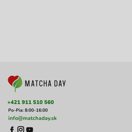
Z
á
p
ä
t
i
+421 911 510 560
e
Po-Pia: 8:00-16:00
info@matchaday.sk