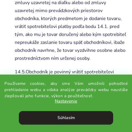
zmluvy uzavretej na diaľku alebo od zmluvy
uzavretej mimo prevádzkových priestorov
obchodníka, ktorých predmetom je dodanie tovaru,
vrátiť spotrebiteľovi platby podľa bodu 14.1. pred
tým, ako mu je tovar doručený alebo kým spotrebiteľ
nepreukáže zaslanie tovaru späť obchodníkovi, ibaže
obchodník navrhne, že tovar vyzdvihne osobne alebo
prostredníctvom ním určenej osoby.
14.5.Obchodník je povinný vrátiť spotrebiteľovi
platby podľa bodu 14.1. rovnakým spôsobom, aký
Používame cookies, aby sme Vám umožnili pohodlné
použil spotrebiteľ pri ich úhrade; tým nie je dotknuté
prehliadanie webu a vďaka analýze prevádzky webu neustále
právo obchodníka dohodnúť sa so spotrebiteľom na
zlepšovali jeho funkcie, výkon a použiteľnosť.
Nastavenie
inom spôsobe úhrady, ak spotrebiteľovi nebudú v
súvislosti s úhradou účtované žiadne poplatky.
Súhlasím
14.6.Obchodník je povinný zabezpečiť vyzdvihnutie