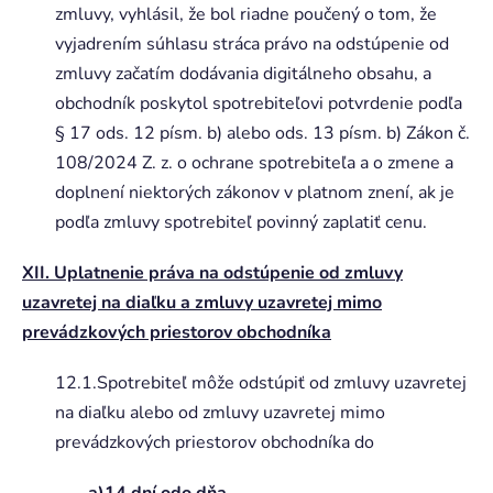
zmluvy, vyhlásil, že bol riadne poučený o tom, že
vyjadrením súhlasu stráca právo na odstúpenie od
zmluvy začatím dodávania digitálneho obsahu, a
obchodník poskytol spotrebiteľovi potvrdenie podľa
§ 17 ods. 12 písm. b) alebo ods. 13 písm. b) Zákon č.
108/2024 Z. z. o ochrane spotrebiteľa a o zmene a
doplnení niektorých zákonov v platnom znení, ak je
podľa zmluvy spotrebiteľ povinný zaplatiť cenu.
XII. Uplatnenie práva na odstúpenie od zmluvy
uzavretej na diaľku a zmluvy uzavretej mimo
prevádzkových priestorov obchodníka
12.1.Spotrebiteľ môže odstúpiť od zmluvy uzavretej
na diaľku alebo od zmluvy uzavretej mimo
prevádzkových priestorov obchodníka do
a)14 dní odo dňa