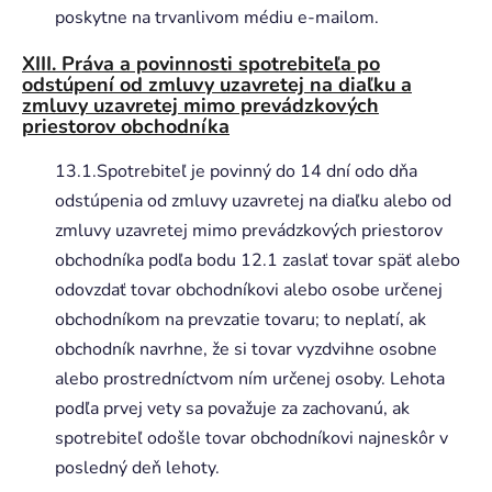
poskytne na trvanlivom médiu e-mailom.
XIII. Práva a povinnosti spotrebiteľa po
odstúpení od zmluvy uzavretej na diaľku a
zmluvy uzavretej mimo prevádzkových
priestorov obchodníka
13.1.Spotrebiteľ je povinný do 14 dní odo dňa
odstúpenia od zmluvy uzavretej na diaľku alebo od
zmluvy uzavretej mimo prevádzkových priestorov
obchodníka podľa bodu 12.1 zaslať tovar späť alebo
odovzdať tovar obchodníkovi alebo osobe určenej
obchodníkom na prevzatie tovaru; to neplatí, ak
obchodník navrhne, že si tovar vyzdvihne osobne
alebo prostredníctvom ním určenej osoby. Lehota
podľa prvej vety sa považuje za zachovanú, ak
spotrebiteľ odošle tovar obchodníkovi najneskôr v
posledný deň lehoty.