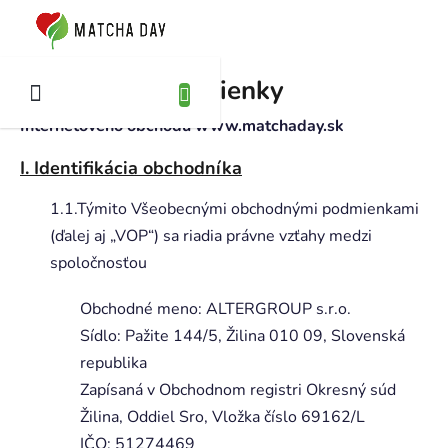
Prejsť
na
KUPNÝ
obsah
ÍK
Obchodné podmienky
Internetového obchodu www.matchaday.sk
I. Identifikácia obchodníka
1.1.Týmito Všeobecnými obchodnými podmienkami
(ďalej aj „VOP“) sa riadia právne vzťahy medzi
spoločnosťou
Obchodné meno: ALTERGROUP s.r.o.
Sídlo: Pažite 144/5, Žilina 010 09, Slovenská
republika
Zapísaná v Obchodnom registri Okresný súd
Žilina, Oddiel Sro, Vložka číslo 69162/L
IČO: 51274469