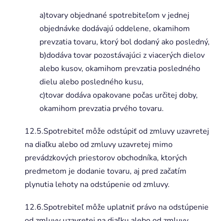
a)tovary objednané spotrebiteľom v jednej
objednávke dodávajú oddelene, okamihom
prevzatia tovaru, ktorý bol dodaný ako posledný,
b)dodáva tovar pozostávajúci z viacerých dielov
alebo kusov, okamihom prevzatia posledného
dielu alebo posledného kusu,
c)tovar dodáva opakovane počas určitej doby,
okamihom prevzatia prvého tovaru.
12.5.Spotrebiteľ môže odstúpiť od zmluvy uzavretej
na diaľku alebo od zmluvy uzavretej mimo
prevádzkových priestorov obchodníka, ktorých
predmetom je dodanie tovaru, aj pred začatím
plynutia lehoty na odstúpenie od zmluvy.
12.6.Spotrebiteľ môže uplatniť právo na odstúpenie
od zmluvy uzavretej na diaľku alebo od zmluvy