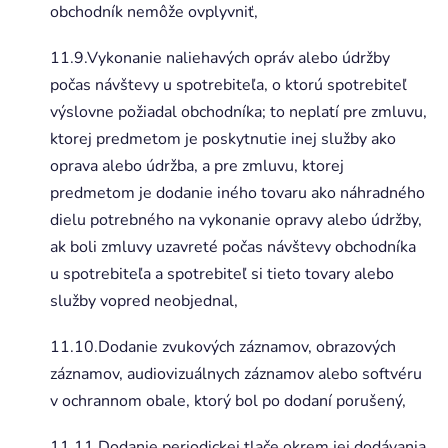
obchodník nemôže ovplyvniť,
11.9.Vykonanie naliehavých opráv alebo údržby
počas návštevy u spotrebiteľa, o ktorú spotrebiteľ
výslovne požiadal obchodníka; to neplatí pre zmluvu,
ktorej predmetom je poskytnutie inej služby ako
oprava alebo údržba, a pre zmluvu, ktorej
predmetom je dodanie iného tovaru ako náhradného
dielu potrebného na vykonanie opravy alebo údržby,
ak boli zmluvy uzavreté počas návštevy obchodníka
u spotrebiteľa a spotrebiteľ si tieto tovary alebo
služby vopred neobjednal,
11.10.Dodanie zvukových záznamov, obrazových
záznamov, audiovizuálnych záznamov alebo softvéru
v ochrannom obale, ktorý bol po dodaní porušený,
11.11.Dodanie periodickej tlače okrem jej dodávania