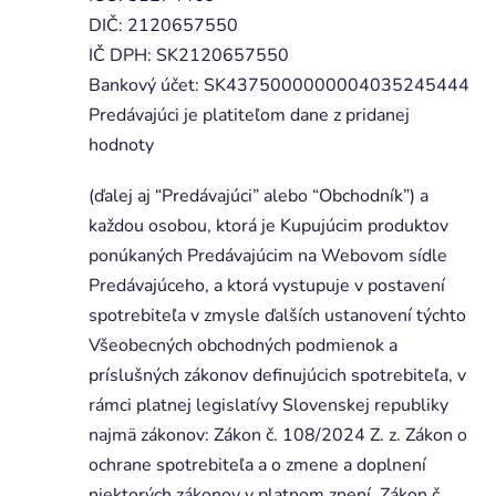
DIČ: 2120657550
IČ DPH: SK2120657550
Bankový účet: SK4375000000004035245444
Predávajúci je platiteľom dane z pridanej
hodnoty
(ďalej aj “Predávajúci” alebo “Obchodník”) a
každou osobou, ktorá je Kupujúcim produktov
ponúkaných Predávajúcim na Webovom sídle
Predávajúceho, a ktorá vystupuje v postavení
spotrebiteľa v zmysle ďalších ustanovení týchto
Všeobecných obchodných podmienok a
príslušných zákonov definujúcich spotrebiteľa, v
rámci platnej legislatívy Slovenskej republiky
najmä zákonov: Zákon č. 108/2024 Z. z. Zákon o
ochrane spotrebiteľa a o zmene a doplnení
niektorých zákonov v platnom znení, Zákon č.