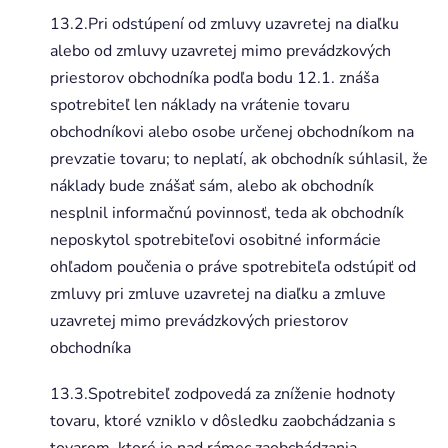
13.2.Pri odstúpení od zmluvy uzavretej na diaľku
alebo od zmluvy uzavretej mimo prevádzkových
priestorov obchodníka podľa bodu 12.1. znáša
spotrebiteľ len náklady na vrátenie tovaru
obchodníkovi alebo osobe určenej obchodníkom na
prevzatie tovaru; to neplatí, ak obchodník súhlasil, že
náklady bude znášať sám, alebo ak obchodník
nesplnil informačnú povinnosť, teda ak obchodník
neposkytol spotrebiteľovi osobitné informácie
ohľadom poučenia o práve spotrebiteľa odstúpiť od
zmluvy pri zmluve uzavretej na diaľku a zmluve
uzavretej mimo prevádzkových priestorov
obchodníka
13.3.Spotrebiteľ zodpovedá za zníženie hodnoty
tovaru, ktoré vzniklo v dôsledku zaobchádzania s
tovarom, ktoré je nad rámec zaobchádzania