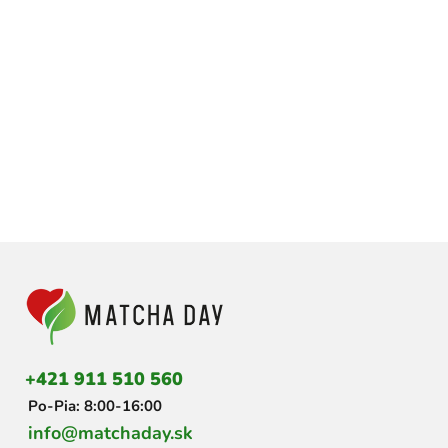
Z
á
p
ä
t
i
+421 911 510 560
e
Po-Pia: 8:00-16:00
info@matchaday.sk