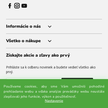
Informácie o nás
Všetko o nákupe
Získajte akcie a zľavy ako prvý
Prihláste sa k odberu noviniek a budete vedieť všetko ako
prvý.
Odoslať
Používame cookies, aby sme Vám umožnili pohodlné
prehliadanie webu a vďaka analýze prevádzky webu neustále
Odoslaním súhlasíte so spracovaním osobných údajov.
zlepšovali jeho funkcie, výkon a použiteľnosť.
Nastavenie