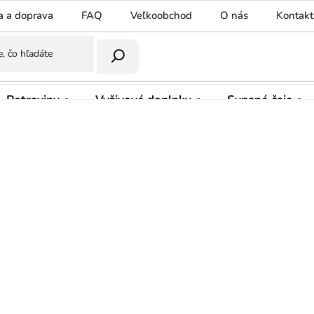
a a doprava
FAQ
Veľkoobchod
O nás
Kontakt
Potraviny
Vyživové doplnky
Sypané čaje