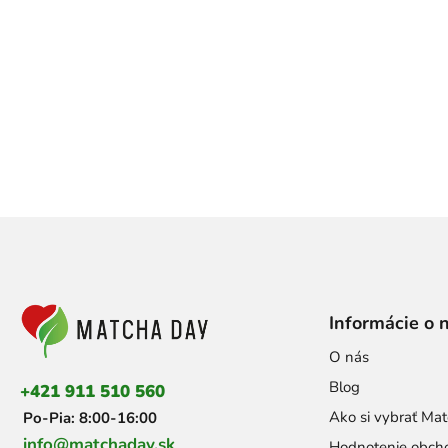
Z
á
p
ä
t
Informácie o 
i
e
O nás
Blog
+421 911 510 560
Ako si vybrať Mat
Po-Pia: 8:00-16:00
info@matchaday.sk
Hodnotenie obch