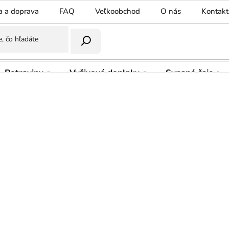
a a doprava
FAQ
Veľkoobchod
O nás
Kontakt
Potraviny
Vyživové doplnky
Sypané čaje