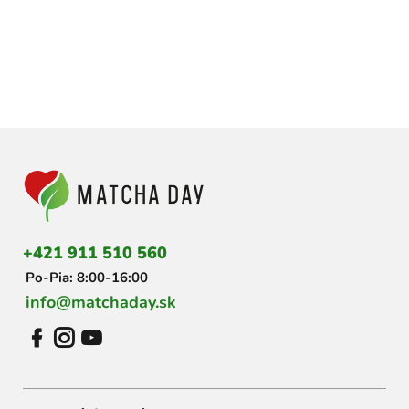
Z
á
p
ä
t
i
+421 911 510 560
e
Po-Pia: 8:00-16:00
info@matchaday.sk