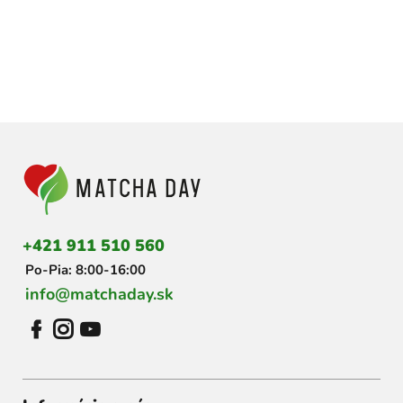
Z
á
p
ä
t
i
+421 911 510 560
e
Po-Pia: 8:00-16:00
info@matchaday.sk