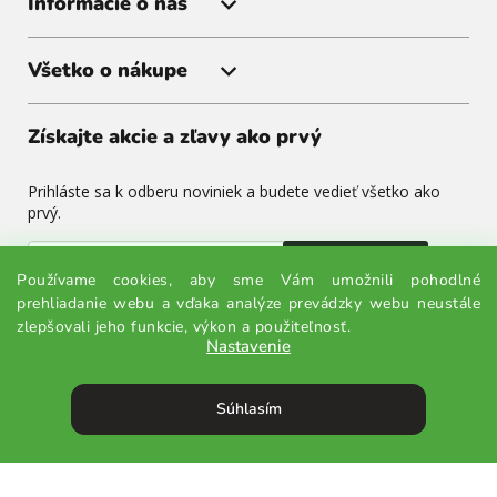
Informácie o nás
Všetko o nákupe
Získajte akcie a zľavy ako prvý
Prihláste sa k odberu noviniek a budete vedieť všetko ako
prvý.
Odoslať
Používame cookies, aby sme Vám umožnili pohodlné
prehliadanie webu a vďaka analýze prevádzky webu neustále
Odoslaním súhlasíte so spracovaním osobných údajov.
zlepšovali jeho funkcie, výkon a použiteľnosť.
Nastavenie
Súhlasím