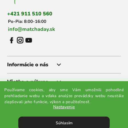
t
i
+421 911 510 560
e
Po-Pia: 8:00-16:00
info@matchaday.sk
Informácie o nás
Všetko o nákupe
Používame cookies, aby sme Vám umožnili pohodlné
prehliadanie webu a vďaka analýze prevádzky webu neustále
Získajte akcie a zľavy ako prvý
zlepšovali jeho funkcie, výkon a použiteľnosť.
Nastavenie
Prihláste sa k odberu noviniek a budete vedieť všetko ako
prvý.
Súhlasím