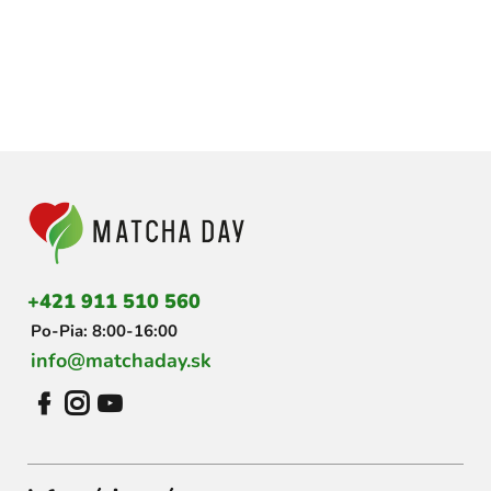
Z
á
p
ä
t
i
+421 911 510 560
e
Po-Pia: 8:00-16:00
info@matchaday.sk