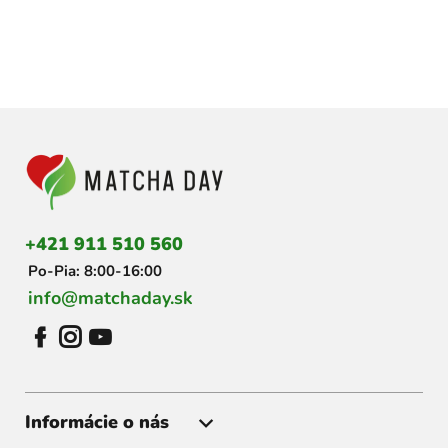
Z
á
p
ä
t
i
+421 911 510 560
e
Po-Pia: 8:00-16:00
info@matchaday.sk
Informácie o nás