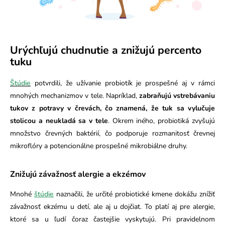
Urýchľujú chudnutie a znižujú percento
tuku
Štúdie
potvrdili, že užívanie probiotík je prospešné aj v rámci
mnohých mechanizmov v tele. Napríklad,
zabraňujú vstrebávaniu
tukov z potravy v črevách, čo znamená, že tuk sa vylučuje
stolicou a neukladá sa v tele
. Okrem iného, probiotiká zvyšujú
množstvo črevných baktérií, čo podporuje rozmanitosť črevnej
mikroflóry a potencionálne prospešné mikrobiálne druhy.
Znižujú závažnosť alergie a ekzémov
Mnohé
štúdie
naznačili, že určité probiotické kmene dokážu znížiť
závažnosť ekzému u detí, ale aj u dojčiat. To platí aj pre alergie,
ktoré sa u ľudí čoraz častejšie vyskytujú. Pri pravidelnom