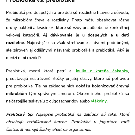
Probiotiká pre dospelých a pre deti sú rozdielne hlavne z dôvodu,
že mikrobióm čreva je rozdielny. Preto môžu obsahovať rôzne
druhy baktérií a kvasiniek, ktoré sú vždy prispôsobené konkrétnej
vekovej kategórii.
Aj dávkovanie je u dospelých a u detí
rozdielne
. Najčastejšie sa však stretávame s dvomi podobnými,
ale zároveň aj odlišnými názvami: probiotiká a prebiotiká. Aký je
medzi nimi rozdiel?
Prebiotiká, medzi ktoré patrí aj
inulín z koreňa čakanky
,
predstavujú nestrávené zložky prijatej stravy, ktoré sú potravou
pre probiotiká. Tie na základne nich
dokážu kolonizovať črevný
mikrobióm
tým správnym smerom. Okrem iného, prebiotiká sa
najčastejšie získavajú z oligosacharidov alebo
vlákniny
.
Praktický tip
: Najlepšie probiotiká na žalúdok sú také, ktoré
obsahujú certifikované kmene. Probiotiká v jogurtoch totiž
častokrát nemajú žiadny efekt na organizmus.