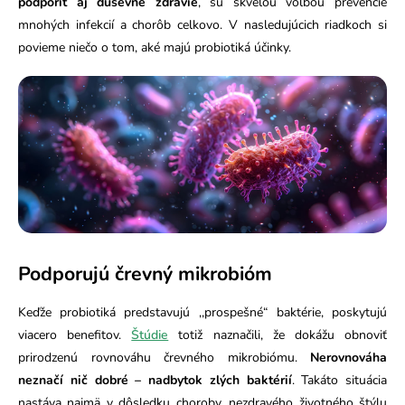
podporiť aj duševné zdravie
, sú
skvelou voľbou prevencie
mnohých infekcií a chorôb celkovo.
V nasledujúcich riadkoch si
povieme niečo o tom, aké majú probiotiká účinky.
Podporujú črevný mikrobióm
Keďže probiotiká predstavujú ,,prospešné“ baktérie, poskytujú
viacero benefitov.
Štúdie
totiž naznačili, že dokážu obnoviť
prirodzenú rovnováhu črevného mikrobiómu.
Nerovnováha
neznačí nič dobré – nadbytok zlých baktérií
. Takáto situácia
nastáva najmä v dôsledku choroby, nezdravého životného štýlu