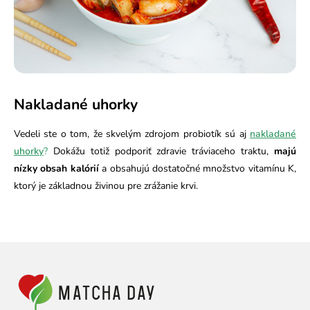
Nakladané uhorky
Vedeli ste o tom, že skvelým zdrojom probiotík sú aj
nakladané
uhorky
?
Dokážu totiž podporiť zdravie tráviaceho traktu,
majú
nízky obsah kalórií
a obsahujú dostatočné množstvo vitamínu K,
ktorý je základnou živinou pre zrážanie krvi.
Z
á
p
ä
t