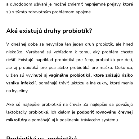
a dlhodobom užívaní je možné zmierniť nepríjemné prejavy, ktoré
sú s týmto zdravotným problémom spojené.
Aké existujú druhy probiotík?
V dnešnej dobe sa nevyrába len jeden druh probiotík, ale hneď
niekoľko. Vyrábané sú vzhľadom k tomu, aký problém chcete
riešiť. Existujú napríklad probiotiká pre ženy, probiotiká pre deti,
ale aj probiotiká pre psa alebo probiotiká pre mačku. Dokonca,
u žien sú vyvinuté aj
vaginálne probiotiká, ktoré znižujú riziko
vzniku infekcií
, pomáhajú tráviť laktózu a iné cukry, ktoré menia
na kyseliny.
Aké sú najlepšie probiotiká na črevá? Za najlepšie sa považujú
laktobacily probiotiká. Ich cieľom je
podporiť rovnováhu črevnej
mikroflóry
a pomáhajú aj k posilneniu tráviaceho systému.
Probiotiká vs. prebiotiká