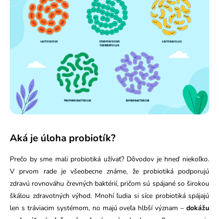
Aká je úloha probiotík?
Prečo by sme mali probiotiká užívať? Dôvodov je hneď niekoľko.
V prvom rade je všeobecne známe, že probiotiká podporujú
zdravú rovnováhu črevných baktérií, pričom sú spájané so širokou
škálou zdravotných výhod. Mnohí ľudia si síce probiotiká spájajú
len s tráviacim systémom, no majú oveľa hlbší význam –
dokážu