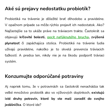
Aké sú prejavy nedostatku probiotík?
Probiotiká na trávenie je dôležité brať dlhodobo a pravidelne.
V opačnom prípade sa môže rýchlo prejaviť ich nedostatok. Ako?
Najčastejšie sa to ukáže práve na tráviacom trakte. Častokrát sa
objavujú
kŕčovité bolesti,
pocit nafúknutého brucha
, zvýšená
plynatosť
či zapáchajúca stolica.
Probiotiká na trávenie ľudia
užívajú pravidelne, nakoľko je to skvelá prevencia tráviacich
ťažkostí. A predsa len, nikdy nie je na škodu podporiť tráviaci
systém.
Konzumujte odporúčané potraviny
Aj napriek tomu, že v potravinách sa častokrát nenachádza tak
veľké množstvo probiotík ako vo výživových doplnkoch,
existujú
isté druhy potravín, ktoré by ste mali zaradiť do svojho
jedálnička
. O ktoré ide?