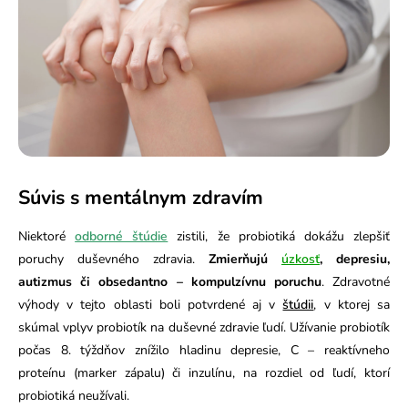
Súvis s mentálnym zdravím
Niektoré
odborné štúdie
zistili, že probiotiká dokážu zlepšiť
poruchy duševného zdravia.
Zmierňujú
úzkosť
, depresiu,
autizmus či obsedantno – kompulzívnu poruchu
. Zdravotné
výhody v tejto oblasti boli potvrdené aj v
štúdii
, v ktorej sa
skúmal vplyv probiotík na duševné zdravie ľudí. Užívanie probiotík
počas 8. týždňov znížilo hladinu depresie, C – reaktívneho
proteínu (marker zápalu) či inzulínu, na rozdiel od ľudí, ktorí
probiotiká neužívali.