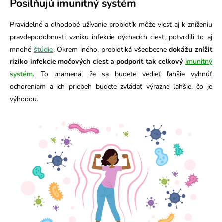
Posilňujú imunitný systém
Pravidelné a dlhodobé užívanie probiotík môže viesť aj k zníženiu
pravdepodobnosti vzniku infekcie dýchacích ciest, potvrdili to aj
mnohé
štúdie
. Okrem iného, probiotiká všeobecne
dokážu znížiť
riziko infekcie močových ciest a podporiť tak celkový
imunitný
systém
. To znamená, že sa budete vedieť ľahšie vyhnúť
ochoreniam a ich priebeh budete zvládať výrazne ľahšie, čo je
výhodou.