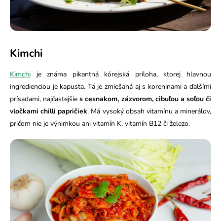
Kimchi
Kimchi
je známa pikantná kórejská príloha, ktorej hlavnou
ingredienciou je kapusta. Tá je zmiešaná aj s koreninami a ďalšími
prísadami, najčastejšie
s cesnakom, zázvorom, cibuľou a soľou či
vločkami chilli papričiek
. Má vysoký obsah vitamínu a minerálov,
pričom nie je výnimkou ani vitamín K, vitamín B1
2 či železo.