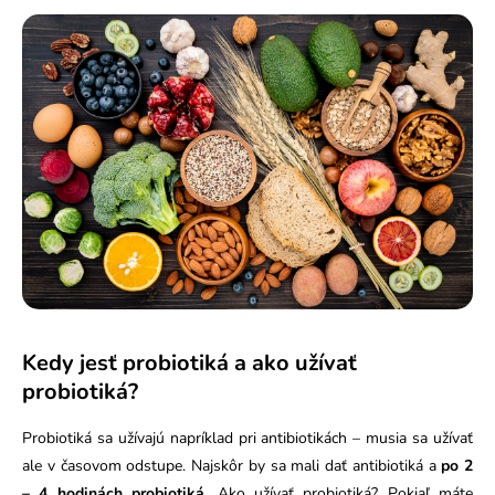
Kedy jesť probiotiká a ako užívať
probiotiká?
Probiotiká sa užívajú napríklad pri antibiotikách – musia sa užívať
ale v časovom odstupe. Najskôr by sa mali dať antibiotiká a
po 2
– 4 hodinách probiotiká
. Ako užívať probiotiká? Pokiaľ máte