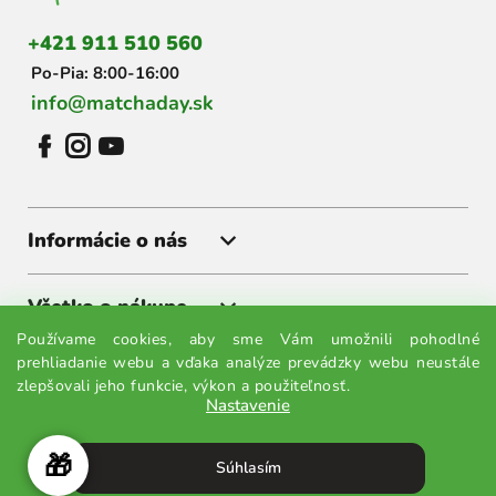
i
+421 911 510 560
e
Po-Pia: 8:00-16:00
info@matchaday.sk
Informácie o nás
Všetko o nákupe
Používame cookies, aby sme Vám umožnili pohodlné
prehliadanie webu a vďaka analýze prevádzky webu neustále
Získajte akcie a zľavy ako prvý
zlepšovali jeho funkcie, výkon a použiteľnosť.
Nastavenie
Prihláste sa k odberu noviniek a budete vedieť všetko ako
prvý.
🎁
Súhlasím