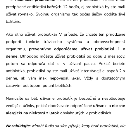
predpísané antibiotiká každých 12 hodín, aj probiotiká by ste mali
užívať rovnako. Svojmu organizmu tak počas liečby dodáte živé
baktérie.
Ako dlho užívať probiotiká? V prípade, že chcete len prirodzene
podporiť funkcie tráviaceho systému a obranyschopnosť
organizmu,
preventívne odporúčame užívať probiotiká 1 x
denne
. Dlhodobo môžete užívať probiotiká po dobu 3 mesiacov,
potom sa odporúča dať si v užívaní pauzu. Pokiaľ beriete
antibiotiká, probiotiká by ste mali užívať intenzívnejšie, aspoň 2 x
denne, ak vám inak nepovedal lekár.
Vždy s dostatočným
časovým odstupom po antibiotikách.
Nemusíte sa báť, užívanie probiotík je bezpečné a nespôsobuje
vedľajšie účinky, pokiaľ dodržiavate odporúčané užívanie a
nie ste
alergickí na niektorú z látok
obsiahnutých v probiotikách.
Nezabúdajte
: Mnohí ľudia sa síce pýtajú, kedy brať probiotiká, ale