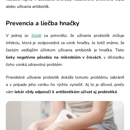
alebo užívania antibiotík.
Prevencia a liečba hnačky
V jednej zo
štúdií
sa potvrdilo, že užívanie probiotík znižuje
infekciu, ktorá je zodpovedná za vznik hnačky. Je totiž známe, že
častým vedľajším účinkom užívania antibiotík je hnačka. Tieto
lieky negatívne pôsobia na mikrobióm v črevách
, v dôsledku
čoho vzniká zdravotný problém.
Pravidelné užívanie probiotík dokáže tomuto problému zabrániť
a v prípade jeho vzniku ho rýchlo vyriešiť. Aj to je dôvod, prečo
vám
lekár vždy odporučí k antibiotikám užívať aj probiotiká
.