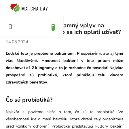
Prejsť
na
KUPNÝ
obsah
ÍK
Probiotiká a ich významný vplyv na
ľudské zdravie: Prečo sa ich oplatí užívať?
14.05.2024
Ľudské telo je preplnené baktériami. Prospešnými, ale aj tými
viac škodlivými. Hmotnosť baktérií v tele pritom môže
dosahovať až 2 kilogramy, a to je rozhodne čo povedať! Najviac
prospešné sú probiotiká, ktoré prinášajú telu viacero
zdravotných benefitov.
Čo sú probiotiká?
Najskôr si povieme niečo o tom, čo sú to probiotiká. Vo
všeobecnosti ide o malú baktériu, ktorá chráni celý organizmus
pred vznikom ochorení. Probiotiká predstavujú kultúry baktérií