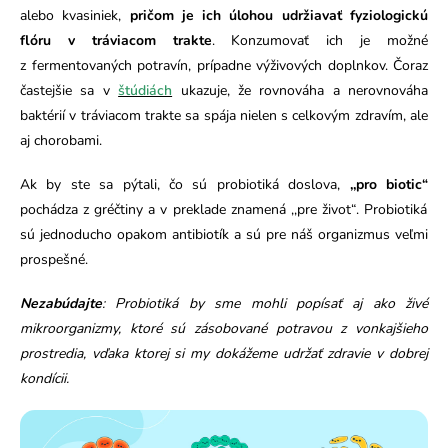
alebo kvasiniek,
pričom je ich úlohou udržiavať fyziologickú
flóru v tráviacom trakte
. Konzumovať ich je možné
z fermentovaných potravín, prípadne výživových doplnkov. Čoraz
častejšie sa v
štúdiách
ukazuje, že rovnováha a nerovnováha
baktérií v tráviacom trakte sa spája nielen s celkovým zdravím, ale
aj chorobami.
Ak by ste sa pýtali, čo sú probiotiká doslova,
,,pro biotic“
pochádza z gréčtiny a v preklade znamená ,,pre život“. Probiotiká
sú jednoducho opakom antibiotík a sú pre náš organizmus veľmi
prospešné.
Nezabúdajte
: Probiotiká by sme mohli popísať aj ako živé
mikroorganizmy, ktoré sú zásobované potravou z vonkajšieho
prostredia, vďaka ktorej si my dokážeme udržať zdravie v dobrej
kondícii.