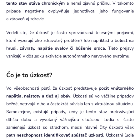
tento stav stáva chronickým
a nemá zjavnú príčinu. V takomto
prípade negatívne ovplyvňuje jednotlivca, jeho fungovanie
a zároveň aj zdravie.
Vedeli ste, že úzkosť je často sprevádzaná telesnými prejavmi,
ktoré vyzerajú ako zdravotný problém? Ide napríklad o bo
lesť na
hrudi, závraty, napätie svalov či búšenie srdca
. Tieto prejavy
vznikajú v dôsledku aktivácie autonómneho nervového systému.
Čo je to úzkosť?
Vo všeobecnosti platí, že úzkosť predstavuje
pocit vnútorného
napätia, neistoty a tiež aj obáv
. Úzkosti sú vo väčšine prípadov
bežné, netrvajú dlho a častokrát súvisia len s aktuálnou situáciou.
Samozrejme, existujú prípady, kedy je tento stav pretrvávajúci
dlhšiu dobu a vyvolaný vážnejšou situáciou. Ľudia si často
zamieňajú úzkosť so strachom, medzi hlavné črty úzkosti však
patrí
neschopnosť identifikovať spúšťač úzkosti
. Úzkostní ľudia