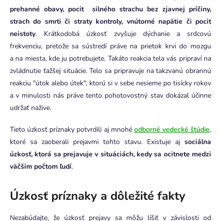
prehanné obavy, pocit silného strachu bez zjavnej príčiny,
strach do smrti či straty kontroly, vnútorné napätie či pocit
neistoty
. Krátkodobá úzkosť zvyšuje dýchanie a srdcovú
frekvenciu, pretože sa sústredí práve na prietok krvi do mozgu
a na miesta, kde ju potrebujete. Takáto reakcia tela vás pripraví na
zvládnutie ťažšej situácie. Telo sa pripravuje na takzvanú obrannú
reakciu "útok alebo útek", ktorú si v sebe nesieme po tisícky rokov
a v minulosti nás práve tento pohotovostný stav dokázal účinne
udržať nažive.
Tieto úzkosť príznaky potvrdili aj mnohé
odborné vedecké štúdie
,
ktoré sa zaoberali prejavmi tohto stavu. Existuje aj
sociálna
úzkosť, ktorá sa prejavuje v situáciách, kedy sa ocitnete medzi
väčším počtom ľudí
.
Úzkosť príznaky a dôležité fakty
Nezabúdajte, že úzkosť prejavy sa môžu líšiť v závislosti od