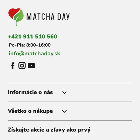
á
p
ä
t
i
+421 911 510 560
e
Po-Pia: 8:00-16:00
info@matchaday.sk
Informácie o nás
Všetko o nákupe
Získajte akcie a zľavy ako prvý