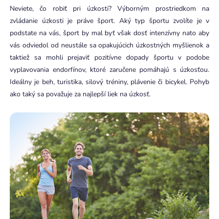
Neviete, čo robiť pri úzkosti?
Výborným prostriedkom na
zvládanie úzkosti je práve šport. Aký typ športu zvolíte je v
podstate na vás, šport by mal byť však dosť intenzívny nato aby
vás odviedol od neustále sa opakujúcich úzkostných myšlienok a
taktiež sa mohli prejaviť pozitívne dopady športu v podobe
vyplavovania endorfínov, ktoré zaručene pomáhajú s úzkosťou.
Ideálny je beh, turistika, silový tréniny, plávenie či bicykel.
Pohyb
ako taký sa považuje za najlepší liek na úzkosť.