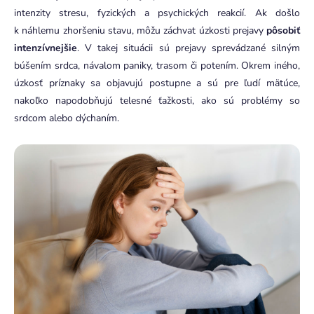
intenzity stresu, fyzických a psychických reakcií. Ak došlo
k náhlemu zhoršeniu stavu, môžu záchvat úzkosti prejavy
pôsobiť
intenzívnejšie
. V takej situácii sú prejavy sprevádzané silným
búšením srdca, návalom paniky, trasom či potením.
Okrem iného,
úzkosť príznaky sa objavujú postupne a sú pre ľudí mätúce,
nakoľko napodobňujú telesné ťažkosti, ako sú problémy so
srdcom alebo dýchaním.