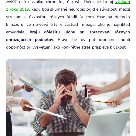
zvýšiť riziko vzniku chronickej úzkosti. Dokazuje to aj
výskum
z roku 2019
, kedy boli skúmané neurobiologické súvislosti medzi
stresom a úzkosťou rôznych štádií. V tom čase sa dospelo
k názoru, že nervové črty v častiach mozgu, ako je napríklad
amygdala,
hrajú dôležitú úlohu pri spracovaní rôznych
ohrozujúcich podnetov
. Práve tie by potencionálne mohli
dopomôcť pri vysvetlení, ako konkrétne stres prispieva k úzkosti.