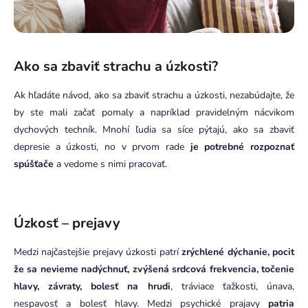
Ako sa zbaviť strachu a úzkosti?
Ak hľadáte návod, ako sa zbaviť strachu a úzkosti, nezabúdajte, že
by ste mali začať pomaly a napríklad pravidelným nácvikom
dychových techník. Mnohí ľudia sa síce pýtajú, ako sa zbaviť
depresie a úzkosti, no v prvom rade
je potrebné rozpoznať
spúšťače
a vedome s nimi pracovať.
Úzkosť – prejavy
Medzi najčastejšie prejavy úzkosti patrí
zrýchlené dýchanie, pocit
že sa nevieme nadýchnuť, zvýšená srdcová frekvencia, točenie
hlavy, závraty, bolesť na hrudi
, tráviace ťažkosti, únava,
nespavosť a bolesť hlavy. Medzi psychické prajavy
patria