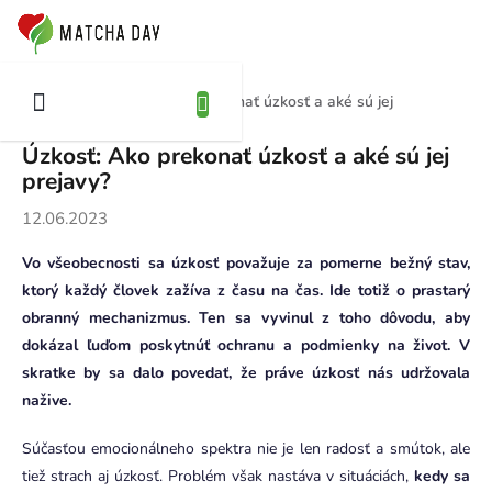
Prejsť
NÁKUPNÝ
na
OŠÍK
obsah
Úzkosť: Ako prekonať úzkosť a aké sú jej
Domov
Blog
prejavy?
Úzkosť: Ako prekonať úzkosť a aké sú jej
prejavy?
12.06.2023
Vo všeobecnosti sa úzkosť považuje za pomerne bežný stav,
ktorý každý človek zažíva z času na čas. Ide totiž o prastarý
obranný mechanizmus. Ten sa vyvinul z toho dôvodu, aby
dokázal ľuďom poskytnúť ochranu a podmienky na život. V
skratke by sa dalo povedať, že práve úzkosť nás udržovala
nažive.
Súčasťou emocionálneho spektra nie je len radosť a smútok, ale
tiež strach aj úzkosť. Problém však nastáva v situáciách,
kedy sa