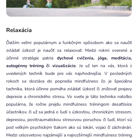
Relaxácia
Ďalším veľmi populárnym a funkčným spôsobom ako sa naučiť
zvládať úzkosť je naučiť sa relaxovať. Medzi rokmi overené a
účinné stratégie patria
dychové cvičenia, jóga, meditácia,
autogénny tréning či vizualizácie
. Je už len na vás, ktorá z
uvedených techník bude pre vás najvhodnejšia. V posledných
rokoch sa dostáva do popredia mindfulness čo je špeciálna
tachnika, ktorá účinne pomáha zvládať úzkosť či znižovať prejavy
depresie a chronického stresu. Vo svete je táto technika natoľko
populárna, že ročne prejdu mindfulness tréningom desaťtisíce
účastníkov, či už sa jedná o ľudí s úzkosťou, chronickým stresom,
depresiou, posttraumatickou stresovou poruchou či ľudí, ktorí sú
pod veľkým psychickým tlakom ako sú lekári, vojaci či záchránári.
Medzi celosvetovo najzámejší a najrozšírnejší mindfulness tréning