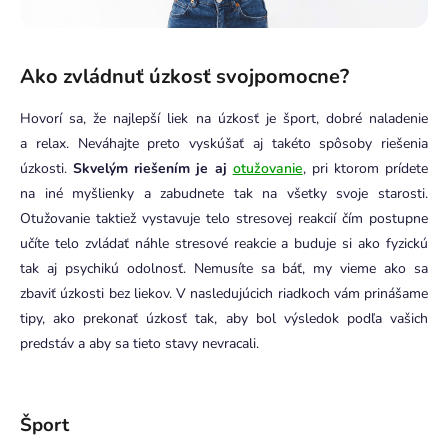
Ako zvládnuť úzkosť svojpomocne?
Hovorí sa, že najlepší liek na úzkosť je šport, dobré naladenie
a relax. Neváhajte preto vyskúšať aj takéto spôsoby riešenia
úzkosti.
Skvelým riešením je aj
otužovanie
, pri ktorom prídete
na iné myšlienky a zabudnete tak na všetky svoje starosti.
Otužovanie taktiež vystavuje telo stresovej reakcií čím postupne
učíte telo zvládať náhle stresové reakcie a buduje si ako fyzickú
tak aj psychikú odolnosť.
Nemusíte sa báť, my vieme ako sa
zbaviť úzkosti bez liekov.
V nasledujúcich riadkoch vám prinášame
tipy, ako prekonať úzkosť tak, aby bol výsledok podľa vašich
predstáv a aby sa tieto stavy nevracali.
Šport