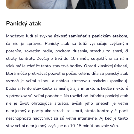
Panický atak
Množstvo ľudí si zvykne
úzkosť zamieňať s panickým atakom,
čo nie je správne. Panický atak sa totiž vyznačuje zvýšeným
potením, zovretím hrdla, pocitom dusenia, strachu zo smrti, či
straty kontroly. Zvyčajne trvá do 10 minút, subjektívne sa nám
však môže zdať že tento stav trvá hodiny. Oproti klasickej úzkosti,
ktorá môže pretrvávať pozvoľne počas celého dňa sa panický atak
vyznačuje veľmi silnou a náhlou stresovou reakciou (panikou).
Ľudia si tento stav často zamieňajú aj s infarktom, keďže niektoré
s príznakov sú veľmi podobné. Na rozdiel od infarktu panický atak
nie je život ohrozujúca situácia, avšak jeho priebeh je veľmi
nepríjemný a pocity ako strach zo smrti, strata kontroly či pocit
neschopnosti nadýchnuť sa sú veľmi intenzívne. Aj keď je tento
stav veľmi nepríjemný zvyčajne do 10-15 minút odoznie sám.