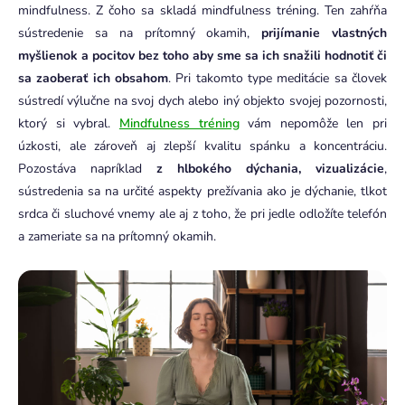
mindfulness.
Z čoho sa skladá mindfulness tréning. Ten zahŕňa
sústredenie sa na prítomný okamih,
prijímanie vlastných
myšlienok a pocitov bez toho aby sme sa ich snažili hodnotiť či
sa zaoberať ich obsahom
. Pri takomto type meditácie sa človek
sústredí výlučne na svoj dych alebo iný objekto svojej pozornosti,
ktorý si vybral.
Mindfulness tréning
vám nepomôže len pri
úzkosti, ale zároveň aj zlepší kvalitu spánku a koncentráciu.
Pozostáva napríklad
z hlbokého dýchania, vizualizácie
,
sústredenia sa na určité aspekty prežívania ako je dýchanie, tlkot
srdca či sluchové vnemy ale aj z toho, že pri jedle odložíte telefón
a zameriate sa na prítomný okamih.