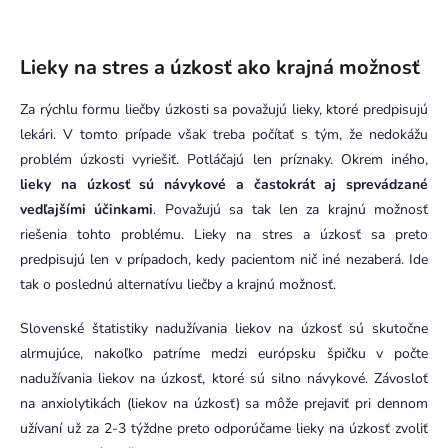
Lieky na stres a úzkosť ako krajná možnosť
Za rýchlu formu liečby úzkosti sa považujú lieky, ktoré predpisujú
lekári. V tomto prípade však treba počítať s tým, že nedokážu
problém úzkosti vyriešiť. Potláčajú len príznaky. Okrem iného,
lieky na úzkosť sú návykové a častokrát aj sprevádzané
vedľajšími účinkami
. Považujú sa tak len za krajnú možnosť
riešenia tohto problému. Lieky na stres a úzkosť sa preto
predpisujú len v prípadoch, kedy pacientom nič iné nezaberá. Ide
tak o poslednú alternatívu liečby a krajnú možnosť.
Slovenské štatistiky nadužívania liekov na úzkosť sú skutočne
alrmujúce, nakoľko patríme medzi európsku špičku v počte
nadužívania liekov na úzkosť, ktoré sú silno návykové. Závosloť
na anxiolytikách (liekov na úzkosť) sa môže prejaviť pri dennom
užívaní už za 2-3 týždne preto odporúčame lieky na úzkosť zvoliť