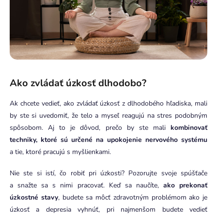
Ako zvládať úzkosť dlhodobo?
Ak chcete vedieť, ako zvládať úzkosť z dlhodobého hľadiska, mali
by ste si uvedomiť, že telo a myseľ reagujú na stres podobným
spôsobom. Aj to je dôvod, prečo by ste mali
kombinovať
techniky, ktoré sú určené na upokojenie nervového systému
a tie, ktoré pracujú s myšlienkami.
Nie ste si istí, čo robiť pri úzkosti? Pozorujte svoje spúšťače
a snažte sa s nimi pracovať. Keď sa naučíte,
ako prekonať
úzkostné stavy
, budete sa môcť zdravotným problémom ako je
úzkosť a depresia vyhnúť, pri najmenšom budete vedieť