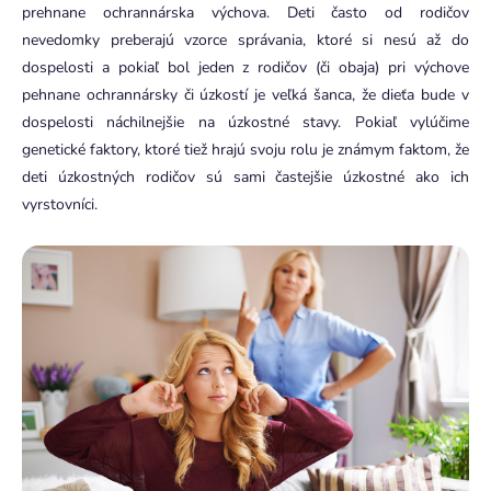
prehnane ochrannárska výchova. Deti často od rodičov
nevedomky preberajú vzorce správania, ktoré si nesú až do
dospelosti a pokiaľ bol jeden z rodičov (či obaja) pri výchove
pehnane ochrannársky či úzkostí je veľká šanca, že dieťa bude v
dospelosti náchilnejšie na úzkostné stavy. Pokiaľ vylúčime
genetické faktory, ktoré tiež hrajú svoju rolu je známym faktom, že
deti úzkostných rodičov sú sami častejšie úzkostné ako ich
vyrstovníci.