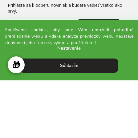
Prihláste sa k odberu noviniek a budete vedieť všetko ako
prvý.
Odoslať
Používame cookies, aby sme Vám umožnili pohodlné
prehliadanie webu a vďaka analýze prevádzky webu neustále
Odoslaním súhlasíte so spracovaním osobných údajov.
zlepšovali jeho funkcie, výkon a použiteľnosť.
Nastavenie
🎁
Súhlasím
Vytvoril Shoptet
© 2026 MATCHADAY.sk - Všetky práva vyhradené