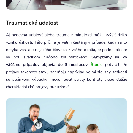
Traumatická udalosť
Aj nedávna udalosť alebo trauma z minulosti môžu zvýšiť riziko
vzniku úzkosti. Táto príčina je veľmi častá aj v prípade, kedy sa to
netýka vás, ale nejakého človeka z vášho okolia, prípadne, ak ste
vy boli svedkom niečoho traumatického.
Symptómy sa vo
väčšine prípadov objavia do 3 mesiacov
.
Štúdie
potvrdili, že
prejavy takéhoto stavu zahŕňajú napríklad veľmi zlé sny, ťažkosti
so spánkom, výbuchy hnevu, pocit straty kontroly alebo ďalšie
charakteristické prejavy pre úzkosť.