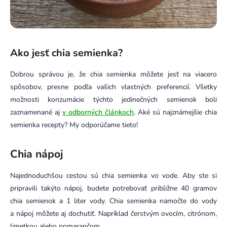
Ako jesť chia semienka?
Dobrou správou je, že chia semienka môžete jesť na viacero
spôsobov, presne podľa vašich vlastných preferencií. Všetky
možnosti konzumácie týchto jedinečných semienok boli
zaznamenané aj
v odborných článkoch
. Aké sú najznámejšie chia
semienka recepty? My odporúčame tieto!
Chia nápoj
Najednoduchšou cestou sú chia semienka vo vode. Aby ste si
pripravili takýto nápoj, budete potrebovať približne 40 gramov
chia semienok a 1 liter vody. Chia semienka namočte do vody
a nápoj môžete aj dochutiť. Napríklad čerstvým ovocím, citrónom,
limetkou alebo pomarančom.