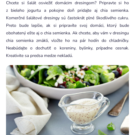
Chcete si šalát osviežiť domácim dresingom? Pripravte si ho
z bieleho jogurtu a pokojne doň pridajte aj chia semienka.
Komerčné šalátové dresingy sú častokrát plné škodlivého cukru.
Preto bude lepšie, ak si pripravíte svoj domáci, ktorý bude
obohatený ešte aj o chia semienka. Ak chcete, aby vám v dresingu
chia semienka zmäkli, vložte ho na pár hodín do chladničky.
Neabúdajte o dochutiť o koreniny, bylinky, prípadne cesnak.
Kreativite sa predsa medze nekladú.