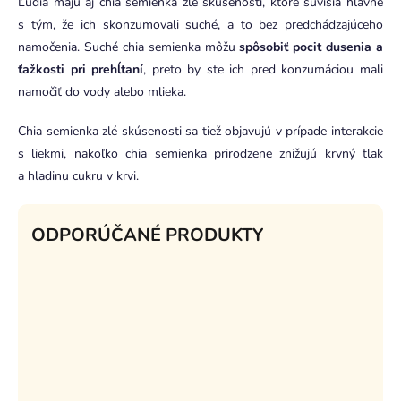
Ľudia majú aj chia semienka zlé skúsenosti, ktoré súvisia hlavne
s tým, že ich skonzumovali suché, a to bez predchádzajúceho
namočenia. Suché chia semienka môžu
spôsobiť pocit dusenia a
ťažkosti pri prehĺtaní
, preto by ste ich pred konzumáciou mali
namočiť do vody alebo mlieka.
Chia semienka zlé skúsenosti sa tiež objavujú v prípade interakcie
s liekmi, nakoľko chia semienka prirodzene znižujú krvný tlak
a hladinu cukru v krvi.
ODPORÚČANÉ PRODUKTY