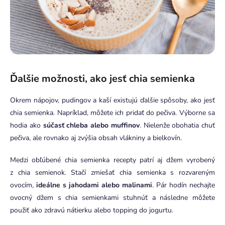
Ďalšie možnosti, ako jesť chia semienka
Okrem nápojov, pudingov a kaší existujú ďalšie spôsoby, ako jesť
chia semienka. Napríklad, môžete ich pridať do pečiva. Výborne sa
hodia ako
súčasť chleba alebo muffinov
. Nielenže obohatia chuť
pečiva, ale rovnako aj zvýšia obsah vlákniny a bielkovín.
Medzi obľúbené chia semienka recepty patrí aj džem vyrobený
z chia semienok. Stačí zmiešať chia semienka s rozvareným
ovocím,
ideálne s jahodami alebo malinami
. Pár hodín nechajte
ovocný džem s chia semienkami stuhnúť a následne môžete
použiť ako zdravú nátierku alebo topping do jogurtu.