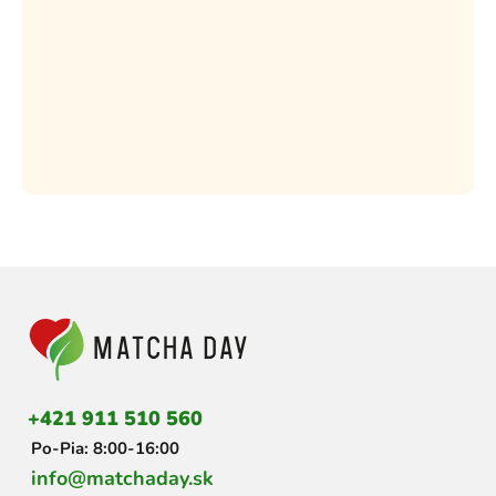
Z
á
p
ä
t
i
+421 911 510 560
e
Po-Pia: 8:00-16:00
info@matchaday.sk