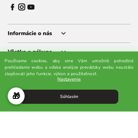
Informácie o nás
Všetko o nákupe
Používame cookies, aby sme Vám umožnili pohodlné
prehliadanie webu a vďaka analýze prevádzky webu neustále
Získajte akcie a zľavy ako prvý
zlepšovali jeho funkcie, výkon a použiteľnosť.
Nastavenie
Prihláste sa k odberu noviniek a budete vedieť všetko ako
prvý.
🎁
Súhlasím
Odoslať
Odoslaním súhlasíte so spracovaním osobných údajov.