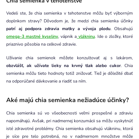
Chia semienka v tehotenstve
Vedeli ste, že chia semienka v tehotenstve môžu byť výborným
doplnkom stravy? Dôvodom je, že medzi chia semienka účinky
patrí aj podpora zdravia matky a vývoja plodu
. Obsahujú
omega-3 mastné kyseliny
, vápnik a
vlákninu
. Ide o zložky, ktoré
priaznivo pôsobia na celkové zdravie.
Užívanie chia semienok môžete konzultovať aj s lekárom,
obzvlášť, ak užívate lieky na krvný tlak alebo cukor
. Chia
semienka môžu tieto hodnoty totiž znižovať. Tiež je dôležité dbať
na odporúčané dávkovanie a riadiť sa ním.
Aké majú chia semienka nežiadúce účinky?
Chia semienka sú vo všeobecnosti veľmi prospešné a zdraviu
napomáhajú. Avšak, pri nadmernej konzumácii sa môžu vyskytnúť
isté zdravotné problémy. Chia semienka obsahujú vlákninu, ktorá
je síce pre telo potrebná, no v nadmernom množstve môže