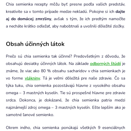
Chia semienka recepty môžu byť presne podľa vašich predstáv,
kreativite sa v tomto prípade medze nekladú. Pokojne si ich
dajte
aj do domácej zmrzliny
, avšak s tým, že ich predtým namočíte
a necháte krátko odležať, aby nabobtnali a uvoľnili dôležité zložky.
Obsah účinných látok
Prečo sú chia semienka tak účinné? Predovšetkým z dôvodu, že
obsahujú desiatky účinných látok. Na základe
odborných štúdií
je
známe, že viac ako 80 % obsahu sacharidov v chia semienkach je
vo forme
vlákniny
. Tá je veľmi dôležitá pre naše zdravie. Čo sa
týka tuku, chia semienka pozostávajú hlavne z vysokého obsahu
omega – 3 mastných kyselín. Tie sú prospešné hlavne pre zdravie
srdca. Dokonca, je dokázané, že chia semienka patria medzi
najznámejší zdroj omega – 3 mastných kyselín. Ešte lepším ako je
samotné ľanové semienko.
Okrem iného, chia semienka ponúkajú všetkých 9 esenciálnych