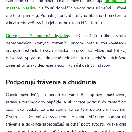
Ako sme si už spomínali, chia semienka obsahujú
omega – 3
mastné kyseliny
. Na čo sú dobré? V prvom rade sú veľmi kľúčové
pre telo aj mozog. Pomáhajú udržať správnu hladinu cholesterolu
v krvi a zároveň zvyšujú jeho dobrú, teda HDL formu.
Omega – 3 mastné kyseliny
tiež znižujú riziko vzniku
nebezpečných krvných zrazenín, pričom bránia zhlukovateniu
krvných doštičiek. To však zďaleka nie je všetko. Môžu mať totiž aj
priaznivý vplyv na duševné zdravie, takže dokážu efektívne
zmierniť príznaky depresie alebo iných úzkostných stavov.
Podporujú trávenia a chudnutia
Chcete schudnúť, no nedarí sa vám? Bez správne nastavenej
stravy a tréningov to nepôjde. A ak chcete poradiť, čo zaradiť do
jedálnička, vedzte, že chia semienka sú tým správnym riešením!
Zistilo sa, že vďaka vysokému obsahu vlákniny podporujú
trávenie a dokonca zabezpečujú aj dlhší pocit sýtosti. Vďaka chia
semienkam tak môžete znížiť kalorický príjem a prispieť tak svojej