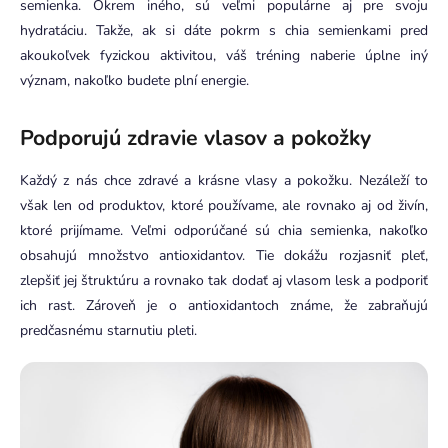
semienka. Okrem iného, sú veľmi populárne aj pre svoju
hydratáciu. Takže, ak si dáte pokrm s chia semienkami pred
akoukoľvek fyzickou aktivitou, váš tréning naberie úplne iný
význam, nakoľko budete plní energie.
Podporujú zdravie vlasov a pokožky
Každý z nás chce zdravé a krásne vlasy a pokožku. Nezáleží to
však len od produktov, ktoré používame, ale rovnako aj od živín,
ktoré prijímame. Veľmi odporúčané sú chia semienka, nakoľko
obsahujú množstvo antioxidantov. Tie dokážu rozjasniť pleť,
zlepšiť jej štruktúru a rovnako tak dodať aj vlasom lesk a podporiť
ich rast. Zároveň je o antioxidantoch známe, že zabraňujú
predčasnému starnutiu pleti.