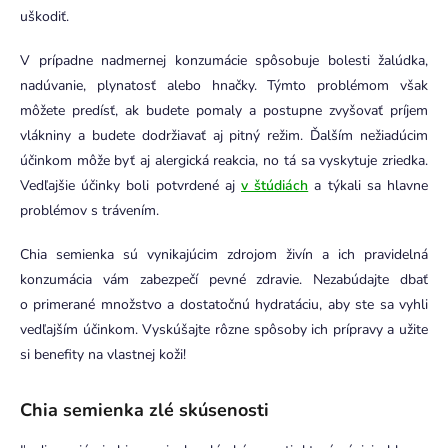
uškodiť.
V prípadne nadmernej konzumácie spôsobuje bolesti žalúdka,
nadúvanie, plynatosť alebo hnačky. Týmto problémom však
môžete predísť, ak budete pomaly a postupne zvyšovať príjem
vlákniny a budete dodržiavať aj pitný režim. Ďalším nežiadúcim
účinkom môže byť aj alergická reakcia, no tá sa vyskytuje zriedka.
Vedľajšie účinky boli potvrdené aj
v štúdiách
a týkali sa hlavne
problémov s trávením.
Chia semienka sú vynikajúcim zdrojom živín a ich pravidelná
konzumácia vám zabezpečí pevné zdravie. Nezabúdajte dbať
o primerané množstvo a dostatočnú hydratáciu, aby ste sa vyhli
vedľajším účinkom. Vyskúšajte rôzne spôsoby ich prípravy a užite
si benefity na vlastnej koži!
Chia semienka zlé skúsenosti