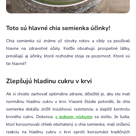
Toto sú hlavné chia semienka účinky!
Chia semienka sú známe už stovky rokov a vždy sa používali
hlavne na zdravotné účely. Keďže obsahujú prospešné látky,
prinášajú aj účinky, ktoré rozhodne stoja za pozornosť. Ktoré sú
tie hlavné?
Zlepšujú hladinu cukru v krvi
Ak si chcete zachovať optimálne zdravie, dôležité je, aby ste mali
normálnu hladinu cukru v krvi. Viaceré štúdie potvrdili, že chia
semienka dokážu znížiť inzulínovú rezistenciu a zlepšiť kontrolu
krvného cukru. Dokonca,
v jednom výskume
sa zistilo, že ľudia,
ktorí konzumovali chlieb obohatený o chia semienka, mali zníženú
reakciu na hladinu cukru v krvi oproti konzumácii tradičných