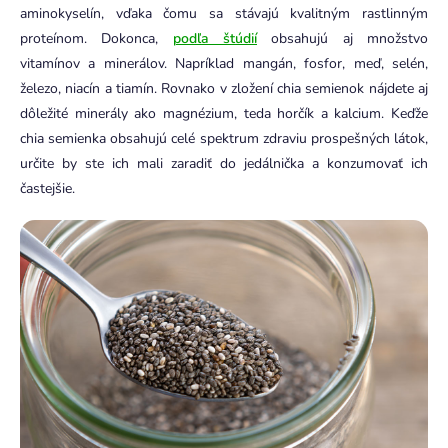
aminokyselín, vďaka čomu sa stávajú kvalitným rastlinným
proteínom. Dokonca,
podľa štúdií
obsahujú aj množstvo
vitamínov a minerálov. Napríklad mangán, fosfor, meď, selén,
železo, niacín a tiamín. Rovnako v zložení chia semienok nájdete aj
dôležité minerály ako magnézium, teda horčík a kalcium. Keďže
chia semienka obsahujú celé spektrum zdraviu prospešných látok,
určite by ste ich mali zaradiť do jedálnička a konzumovať ich
častejšie.