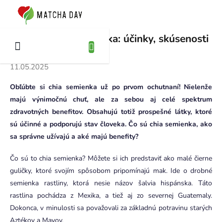
Prejsť
na
KUPNÝ
obsah
ÍK
Ako jesť chia semienka: účinky, skúsenosti
a tipy na použitie
11.05.2025
Obľúbte si chia semienka už po prvom ochutnaní! Nielenže
majú výnimočnú chuť, ale za sebou aj celé spektrum
zdravotných benefitov. Obsahujú totiž prospešné látky, ktoré
sú účinné a podporujú stav človeka. Čo sú chia semienka, ako
sa správne užívajú a aké majú benefity?
Čo sú to chia semienka? Môžete si ich predstaviť ako malé čierne
guličky, ktoré svojím spôsobom pripomínajú mak. Ide o drobné
semienka rastliny, ktorá nesie názov šalvia hispánska. Táto
rastlina pochádza z Mexika, a tiež aj zo severnej Guatemaly.
Dokonca, v minulosti sa považovali za základnú potravinu starých
Aztékov a Mayov.