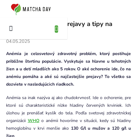
Prejsť
na
KUPNÝ
obsah
ÍK
Anémia – príznaky, prejavy a tipy na
zlepšenie
04.05.2025
Anémia je celosvetový zdravotný problém, ktorý postihuje
približne štvrtinu populácie. Vyskytuje sa hlavne u tehotných
žien a u detí mladších ako 5 rokov. O aké ochorenie ide, čo na
anémiu pomáha a aké sú najčastejšie prejavy? To všetko sa
dozviete v nasledujúcich riadkoch.
Anémia sa inak nazýva aj ako chudokrvnosť. Ide o ochorenie, pre
ktoré sú charakteristické nízke hladiny červených krviniek. Ich
úlohou je prenášať kyslík do tela. Podľa svetovej zdravotníckej
organizácii
WHO
o anémii hovoríme v situácii, kedy sú hladiny
hemoglobínu v krvi menšie ako
130 G/l u mužov a 120 g/l u
žien
.