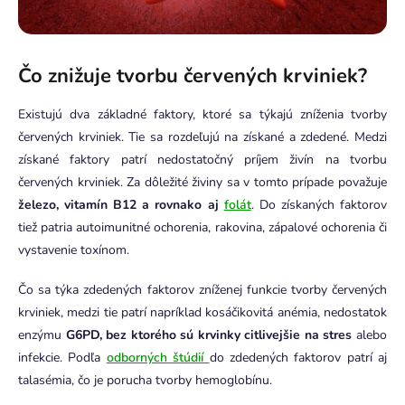
Čo znižuje tvorbu červených krviniek?
Existujú dva základné faktory, ktoré sa týkajú zníženia tvorby
červených krviniek. Tie sa rozdeľujú na získané a zdedené. Medzi
získané faktory patrí nedostatočný príjem živín na tvorbu
červených krviniek. Za dôležité živiny sa v tomto prípade považuje
železo, vitamín B12 a rovnako aj
folát
. Do získaných faktorov
tiež patria autoimunitné ochorenia, rakovina, zápalové ochorenia či
vystavenie toxínom.
Čo sa týka zdedených faktorov zníženej funkcie tvorby červených
krviniek, medzi tie patrí napríklad kosáčikovitá anémia, nedostatok
enzýmu
G6PD, bez ktorého sú krvinky citlivejšie na stres
alebo
infekcie. Podľa
odborných štúdií
do zdedených faktorov patrí aj
talasémia, čo je porucha tvorby hemoglobínu.