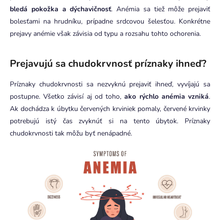
bledá pokožka a dýchavičnosť
. Anémia sa tiež môže prejaviť
bolesťami na hrudníku, prípadne
srdcovou šelesťou. Konkrétne
prejavy anémie však závisia od typu a rozsahu tohto ochorenia.
Prejavujú sa chudokrvnosť príznaky ihneď?
Príznaky chudokrvnosti sa nezvyknú prejaviť ihneď, vyvíjajú sa
postupne. Všetko závisí aj od toho,
ako rýchlo anémia vzniká
.
Ak dochádza k úbytku červených krviniek pomaly, červené krvinky
potrebujú istý čas zvyknúť si na tento úbytok. Príznaky
chudokrvnosti tak môžu byť nenápadné.