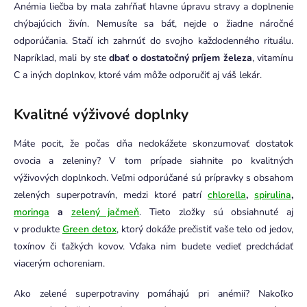
Anémia liečba by mala zahŕňať hlavne úpravu stravy a doplnenie
chýbajúcich živín. Nemusíte sa báť, nejde o žiadne náročné
odporúčania. Stačí ich zahrnúť do svojho každodenného rituálu.
Napríklad, mali by ste
dbať o dostatočný príjem železa
, vitamínu
C a iných doplnkov, ktoré vám môže odporučiť aj váš lekár.
Kvalitné výživové doplnky
Máte pocit, že počas dňa nedokážete skonzumovať dostatok
ovocia a zeleniny? V tom prípade siahnite po kvalitných
výživových doplnkoch. Veľmi odporúčané sú prípravky s obsahom
zelených superpotravín, medzi ktoré patrí
chlorella
,
spirulina
,
moringa
a
zelený jačmeň
. Tieto zložky sú obsiahnuté aj
v produkte
Green detox
, ktorý dokáže prečistiť vaše telo od jedov,
toxínov či ťažkých kovov. Vďaka nim budete vedieť predchádať
viacerým ochoreniam.
Ako zelené superpotraviny pomáhajú pri anémii? Nakoľko