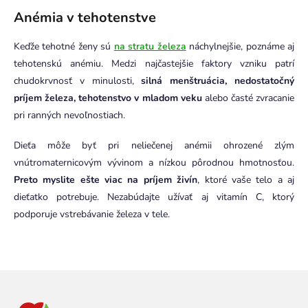
Anémia v tehotenstve
Keďže tehotné ženy sú
na stratu železa
náchylnejšie, poznáme aj
tehotenskú anémiu. Medzi najčastejšie faktory vzniku patrí
chudokrvnosť v minulosti,
silná menštruácia, nedostatočný
príjem železa, tehotenstvo v mladom veku
alebo časté zvracanie
pri ranných nevoľnostiach.
Dieťa môže byť pri neliečenej anémii ohrozené zlým
vnútromaternicovým vývinom a nízkou pôrodnou hmotnosťou.
Preto myslite ešte viac na príjem živín
, ktoré vaše telo a aj
dieťatko potrebuje. Nezabúdajte užívať aj vitamín C, ktorý
podporuje vstrebávanie železa v tele.
Z
á
p