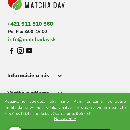
ä
t
i
+421 911 510 560
e
Po-Pia: 8:00-16:00
info@matchaday.sk
Informácie o nás
Všetko o nákupe
Používame cookies, aby sme Vám umožnili pohodlné
prehliadanie webu a vďaka analýze prevádzky webu neustále
Získajte akcie a zľavy ako prvý
zlepšovali jeho funkcie, výkon a použiteľnosť.
Nastavenie
Prihláste sa k odberu noviniek a budete vedieť všetko ako