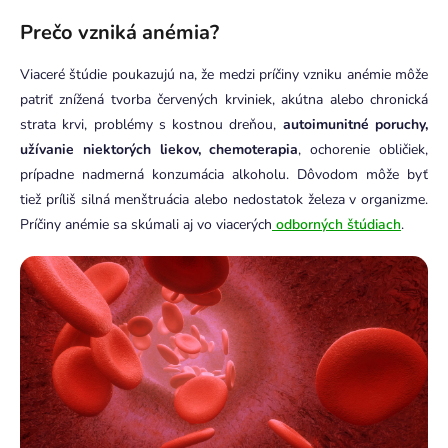
Prečo vzniká anémia?
Viaceré štúdie poukazujú na, že medzi príčiny vzniku anémie môže
patriť znížená tvorba červených krviniek, akútna alebo chronická
strata krvi, problémy s kostnou dreňou,
autoimunitné poruchy,
užívanie niektorých liekov, chemoterapia
, ochorenie obličiek,
prípadne nadmerná konzumácia alkoholu. Dôvodom môže byť
tiež príliš silná menštruácia alebo nedostatok železa v organizme.
Príčiny anémie sa skúmali aj vo viacerých
odborných štúdiach
.