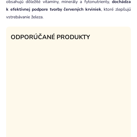
obsahujú dôležité vitamíny, minerály a fytonutrienty,
dochádza
k efektívnej podpore tvorby červených krviniek
, ktoré zlepšujú
vstrebávanie železa.
ODPORÚČANÉ PRODUKTY