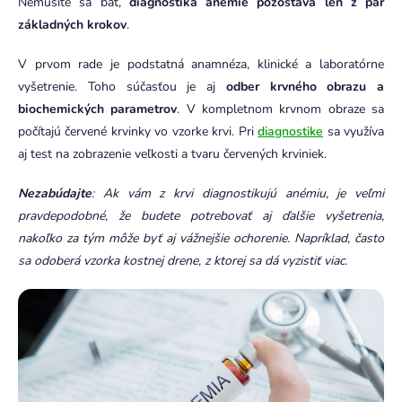
Nemusíte sa báť,
diagnostika anémie pozostáva len z pár
základných krokov
.
V prvom rade je podstatná anamnéza, klinické a laboratórne
vyšetrenie. Toho súčasťou je aj
odber krvného obrazu a
biochemických parametrov
. V kompletnom krvnom obraze sa
počítajú červené krvinky vo vzorke krvi. Pri
diagnostike
sa využíva
aj test na zobrazenie veľkosti a tvaru červených krviniek.
Nezabúdajte
: Ak vám z krvi diagnostikujú anémiu, je veľmi
pravdepodobné, že budete potrebovať aj ďalšie vyšetrenia,
nakoľko za tým môže byť aj vážnejšie ochorenie. Napríklad, často
sa odoberá vzorka kostnej drene, z ktorej sa dá vyzistiť viac.