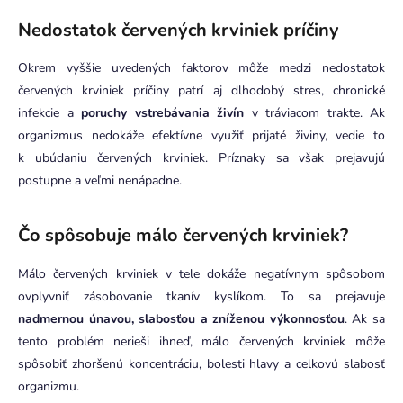
Nedostatok červených krviniek príčiny
Okrem vyššie uvedených faktorov môže medzi nedostatok
červených krviniek príčiny patrí aj dlhodobý stres, chronické
infekcie a
poruchy vstrebávania živín
v tráviacom trakte. Ak
organizmus nedokáže efektívne využiť prijaté živiny, vedie to
k ubúdaniu červených krviniek. Príznaky sa však prejavujú
postupne a veľmi nenápadne.
Čo spôsobuje málo červených krviniek?
Málo červených krviniek v tele dokáže negatívnym spôsobom
ovplyvniť zásobovanie tkanív kyslíkom. To sa prejavuje
nadmernou únavou, slabosťou a zníženou výkonnosťou
. Ak sa
tento problém nerieši ihneď, málo červených krviniek môže
spôsobiť zhoršenú koncentráciu, bolesti hlavy a celkovú slabosť
organizmu.