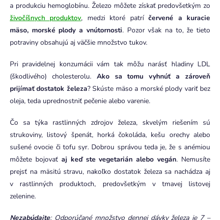
a produkciu hemoglobínu. Železo môžete získať predovšetkým zo
živočíšnych produktov
, medzi ktoré patrí
červené a kuracie
mäso, morské plody a vnútornosti
. Pozor však na to, že tieto
potraviny obsahujú aj väčšie množstvo tukov.
Pri pravidelnej konzumácii vám tak môžu narásť hladiny LDL
(škodlivého) cholesterolu.
Ako sa tomu vyhnúť a zároveň
prijímať dostatok železa
? Skúste mäso a morské plody variť bez
oleja, teda uprednostniť pečenie alebo varenie.
Čo sa týka rastlinných zdrojov železa, skvelým riešením sú
strukoviny, listový špenát, horká čokoláda, kešu orechy alebo
sušené ovocie či tofu syr. Dobrou správou teda je, že s anémiou
môžete bojovať
aj keď ste vegetarián alebo vegán
. Nemusíte
prejsť na mäsitú stravu, nakoľko dostatok železa sa nachádza aj
v rastlinných produktoch, predovšetkým v tmavej listovej
zelenine.
Nezabúdajte
: Odporúčané množstvo dennej dávky železa je 7 –