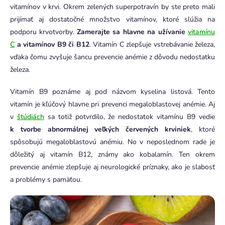
vitamínov v krvi. Okrem zelených superpotravín by ste preto mali
prijímať aj dostatočné množstvo vitamínov, ktoré slúžia na
podporu krvotvorby.
Zamerajte sa hlavne na užívanie
vitamínu
C
a vitamínov B9 či B12
. Vitamín C zlepšuje vstrebávanie železa,
vďaka čomu zvyšuje šancu prevencie anémie z dôvodu nedostatku
železa.
Vitamín B9 poznáme aj pod názvom kyselina listová. Tento
vitamín je kľúčový hlavne pri prevenci megaloblastovej anémie. Aj
v
štúdiách
sa totiž potvrdilo, že nedostatok vitamínu B9 vedie
k tvorbe abnormálnej veľkých červených krviniek
, ktoré
spôsobujú megaloblastovú anémiu. No v neposlednom rade je
dôležitý aj vitamín B12, známy ako kobalamín. Ten okrem
prevencie anémie zlepšuje aj neurologické príznaky, ako je slabosť
a problémy s pamäťou.