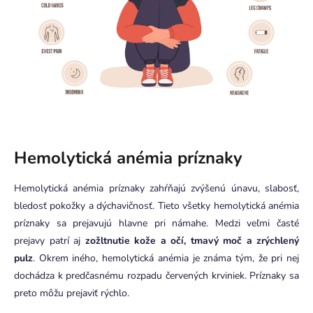
Hemolytická anémia príznaky
Hemolytická anémia príznaky zahŕňajú zvýšenú únavu, slabosť,
bledosť pokožky a dýchavičnosť. Tieto všetky hemolytická anémia
príznaky sa prejavujú hlavne pri námahe. Medzi veľmi časté
prejavy patrí aj
zožltnutie kože a očí, tmavý moč a zrýchlený
pulz
. Okrem iného, hemolytická anémia je známa tým, že pri nej
dochádza k predčasnému rozpadu červených krviniek. Príznaky sa
preto môžu prejaviť rýchlo.