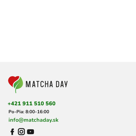
Z
á
p
ä
t
i
+421 911 510 560
e
Po-Pia: 8:00-16:00
info@matchaday.sk