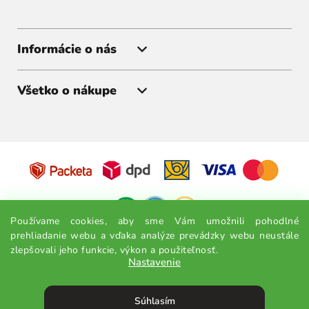
Informácie o nás
Všetko o nákupe
Získajte akcie a zľavy ako prvý
Prihláste sa k odberu noviniek a budete vedieť všetko ako
prvý.
Odoslať
Používame cookies, aby sme Vám umožnili pohodlné
prehliadanie webu a vďaka analýze prevádzky webu neustále
Odoslaním súhlasíte so spracovaním osobných údajov.
zlepšovali jeho funkcie, výkon a použiteľnosť.
Nastavenie
Súhlasím