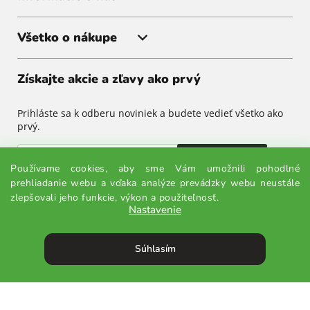
Všetko o nákupe
Získajte akcie a zľavy ako prvý
Prihláste sa k odberu noviniek a budete vedieť všetko ako
prvý.
Odoslať
Používame cookies, aby sme Vám umožnili pohodlné
prehliadanie webu a vďaka analýze prevádzky webu neustále
Odoslaním súhlasíte so spracovaním osobných údajov.
zlepšovali jeho funkcie, výkon a použiteľnosť.
Nastavenie
Súhlasím