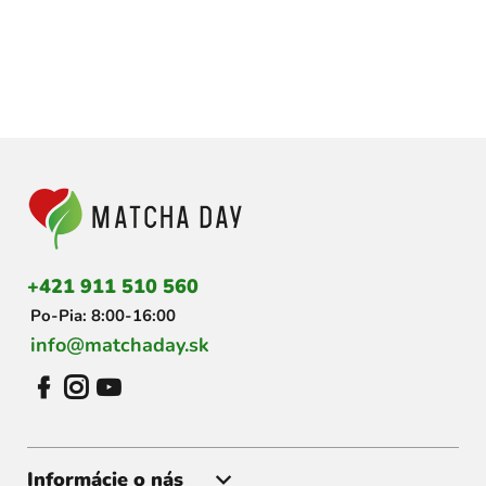
Z
á
p
ä
t
i
+421 911 510 560
e
Po-Pia: 8:00-16:00
info@matchaday.sk
Informácie o nás