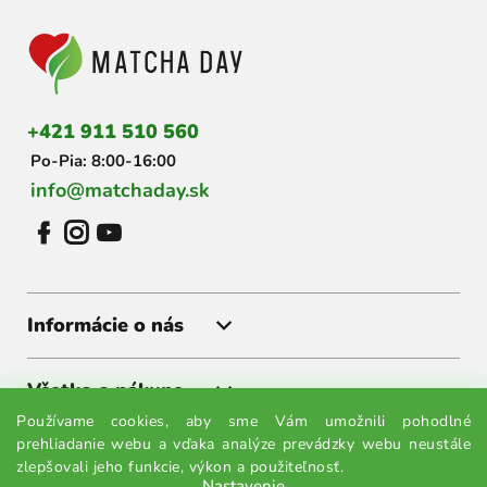
á
p
ä
t
i
+421 911 510 560
e
Po-Pia: 8:00-16:00
info@matchaday.sk
Informácie o nás
Všetko o nákupe
Používame cookies, aby sme Vám umožnili pohodlné
prehliadanie webu a vďaka analýze prevádzky webu neustále
Získajte akcie a zľavy ako prvý
zlepšovali jeho funkcie, výkon a použiteľnosť.
Nastavenie