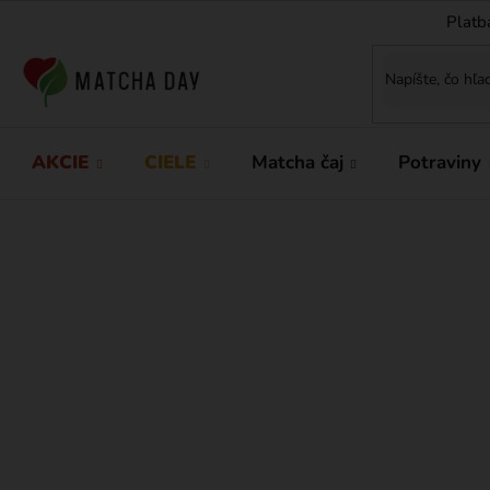
Prejsť
Platb
na
obsah
AKCIE
CIELE
Matcha čaj
Potraviny