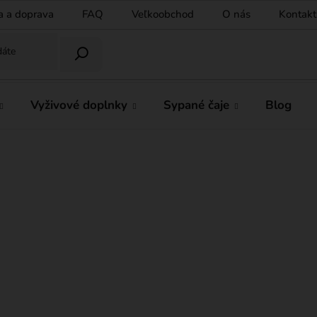
a a doprava
FAQ
Veľkoobchod
O nás
Kontakt
Vyživové doplnky
Sypané čaje
Blog