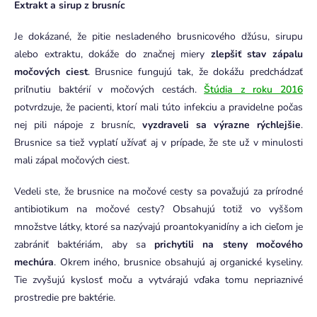
Extrakt a sirup z brusníc
Je dokázané, že pitie nesladeného brusnicového džúsu, sirupu
alebo extraktu, dokáže do značnej miery
zlepšiť stav zápalu
močových ciest
. Brusnice fungujú tak, že dokážu predchádzať
priľnutiu baktérií v močových cestách.
Štúdia z roku 2016
potvrdzuje, že pacienti, ktorí mali túto infekciu a pravidelne počas
nej pili nápoje z brusníc,
vyzdraveli sa výrazne rýchlejšie
.
Brusnice sa tiež vyplatí užívať aj v prípade, že ste už v minulosti
mali zápal močových ciest.
Vedeli ste, že brusnice na močové cesty sa považujú za prírodné
antibiotikum na močové cesty? Obsahujú totiž vo vyššom
množstve látky, ktoré sa nazývajú proantokyanidíny a ich cieľom je
zabrániť baktériám, aby sa
prichytili na steny močového
mechúra
. Okrem iného, brusnice obsahujú aj organické kyseliny.
Tie zvyšujú kyslosť moču a vytvárajú vďaka tomu nepriaznivé
prostredie pre baktérie.