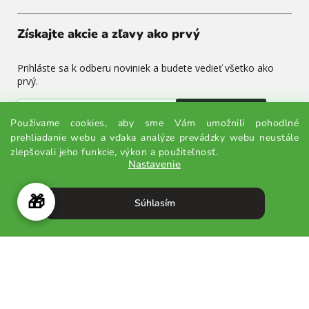
Získajte akcie a zľavy ako prvý
Prihláste sa k odberu noviniek a budete vedieť všetko ako
prvý.
Odoslať
Používame cookies, aby sme Vám umožnili pohodlné
prehliadanie webu a vďaka analýze prevádzky webu neustále
Odoslaním súhlasíte so spracovaním osobných údajov.
zlepšovali jeho funkcie, výkon a použiteľnosť.
Nastavenie
🎁
Súhlasím