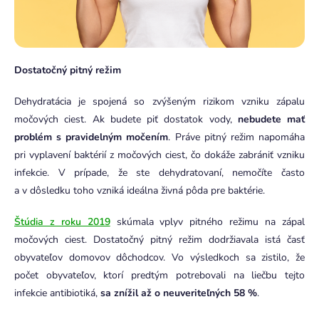
Dostatočný pitný režim
Dehydratácia je spojená so zvýšeným rizikom vzniku zápalu
močových ciest. Ak budete piť dostatok vody,
nebudete mať
problém s pravidelným močením
. Práve pitný režim napomáha
pri vyplavení baktérií z močových ciest, čo dokáže zabrániť vzniku
infekcie. V prípade, že ste dehydratovaní, nemočíte často
a v dôsledku toho vzniká ideálna živná pôda pre baktérie.
Štúdia z roku 2019
skúmala vplyv pitného režimu na zápal
močových ciest. Dostatočný pitný režim dodržiavala istá časť
obyvateľov domovov dôchodcov. Vo výsledkoch sa zistilo, že
počet obyvateľov, ktorí predtým potrebovali na liečbu tejto
infekcie antibiotiká,
sa znížil až o neuveriteľných 58 %
.