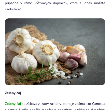
prípadne v rámci výživových doplnkov, ktoré si dnes môžete
zaobstarať.
Zelený čaj
Zelený čaj
sa získava z listov rastliny, ktorá je známa ako Camellia
sinensis. Keďže prináša množstvo benefitov, využíva sa aj v rámci