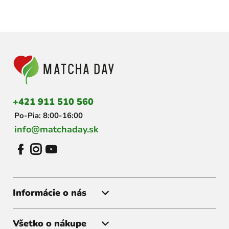
Z
á
p
ä
t
i
+421 911 510 560
e
Po-Pia: 8:00-16:00
info@matchaday.sk
Informácie o nás
Všetko o nákupe