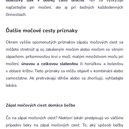
bolestivý tlak v dolnej časti brucha
. Ten sa vyskytuje
najčastejšie pri močení, ale aj pri bežných každodenných
činnostiach.
Ďalšie močové cesty príznaky
Okrem vyššie spomenutých príznakov zápalu močových ciest sa
môžete stretnúť aj so zakaleným močom alebo močom so silným
zápachom, prítomnosťou krvi v moči, malým množstvom moču pri
močení,
únavou a celkovou slabosťou
či horúčkou a bolesťou
v oblasti krížov. Tieto príznaky sa môžu objaviť v kombinácii alebo
samostatne. Ak pretrvávajú dlhšie alebo sa zhoršujú, vyhľadajte
lekára.
Zápal močových ciest: domáca liečba
Čo na zápal močových ciest? Niektorí lekári predpisujú vo väčšine
prípadov lieky na zápal močových ciest. To, aký spôsob liečby