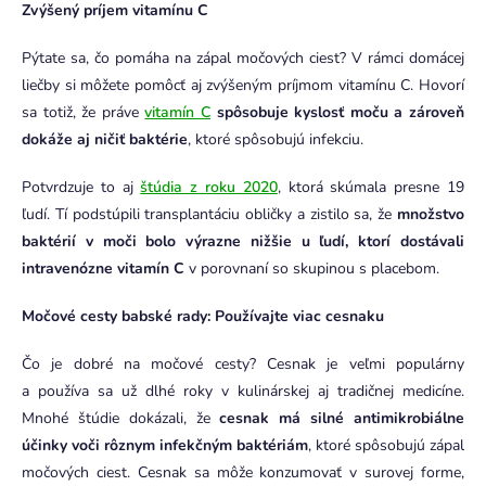
Zvýšený príjem vitamínu C
Pýtate sa, čo pomáha na zápal močových ciest? V rámci domácej
liečby si môžete pomôcť aj zvýšeným príjmom vitamínu C. Hovorí
sa totiž, že práve
vitamín C
spôsobuje kyslosť moču a zároveň
dokáže aj ničiť baktérie
, ktoré spôsobujú infekciu.
Potvrdzuje to aj
štúdia z roku 2020
, ktorá skúmala presne 19
ľudí. Tí podstúpili transplantáciu obličky a zistilo sa, že
množstvo
baktérií v moči bolo výrazne nižšie u ľudí, ktorí dostávali
intravenózne vitamín C
v porovnaní so skupinou s placebom.
Močové cesty babské rady: Používajte viac cesnaku
Čo je dobré na močové cesty?
Cesnak je veľmi populárny
a používa sa už dlhé roky v kulinárskej aj tradičnej medicíne.
Mnohé štúdie dokázali, že
cesnak má silné antimikrobiálne
účinky voči rôznym infekčným baktériám
, ktoré spôsobujú zápal
močových ciest. Cesnak sa môže konzumovať v surovej forme,