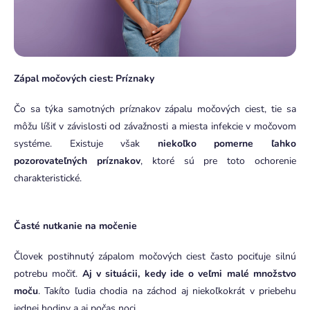
Zápal močových ciest: Príznaky
Čo sa týka samotných príznakov zápalu močových ciest, tie sa
môžu líšiť v závislosti od závažnosti a miesta infekcie v močovom
systéme. Existuje však
niekoľko pomerne ľahko
pozorovateľných príznakov
, ktoré sú pre toto ochorenie
charakteristické.
Časté nutkanie na močenie
Človek postihnutý zápalom močových ciest často pociťuje silnú
potrebu močiť.
Aj v situácii, kedy ide o veľmi malé množstvo
moču
. Takíto ľudia chodia na záchod aj niekoľkokrát v priebehu
jednej hodiny a aj počas noci.