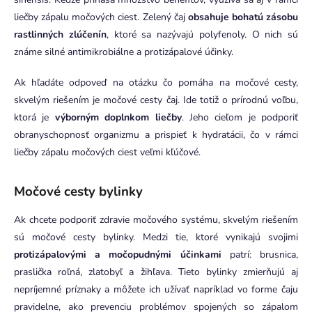
liečby zápalu močových ciest. Zelený čaj
obsahuje bohatú zásobu
rastlinných zlúčenín
, ktoré sa nazývajú polyfenoly. O nich sú
známe silné antimikrobiálne a protizápalové účinky.
Ak hľadáte odpoveď na otázku čo pomáha na močové cesty,
skvelým riešením je močové cesty čaj. Ide totiž o prírodnú voľbu,
ktorá je
výborným doplnkom liečby
. Jeho cieľom je podporiť
obranyschopnosť organizmu a prispieť k hydratácii, čo v rámci
liečby zápalu močových ciest veľmi kľúčové.
Močové cesty bylinky
Ak chcete podporiť zdravie močového systému, skvelým riešením
sú močové cesty bylinky. Medzi tie, ktoré vynikajú svojimi
protizápalovými a močopudnými účinkami
patrí: brusnica,
praslička roľná, zlatobyľ a žihľava. Tieto bylinky zmierňujú aj
nepríjemné príznaky a môžete ich užívať napríklad vo forme čaju
pravidelne, ako prevenciu problémov spojených so zápalom