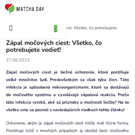
Prejsť
NÁKUPNÝ
na
OŠÍK
obsah
Zápal močových ciest: Všetko, čo potrebujete
Domov
Blog
vedieť!
Zápal močových ciest: Všetko, čo
potrebujete vedieť!
27.06.2023
Zápal močových ciest je bežné ochorenie, ktoré postihuje
veľké množstvo ľudí. Predovšetkým sa však týka žien. Táto
infekcia je spôsobená mikroorganizmami, ktoré sa dostávajú
do močového systému a vyvolávajú zápalovú reakciu. Prečo
táto infekcia vzniká, aké sú príznaky a možnosti liečby? Na to
všetko sme sa pozreli v nasledujúcich riadkoch tohto článku!
Ochorenie, akým je zápal močových ciest môže mať rôzne formy.
Postihuje totiž v mnohých prípadoch aj okolité časti močového