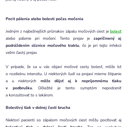
Pocit pálenia alebo bolesti počas močenia
Jedným z najbežnejších príznakov zápalu močových ciest je
bolesť
alebo pálenie pri močení. Tento prejav je
zapríčinený aj
podráždením sliznice močového traktu
, čo je pri tejto infekcii
veľmi častý prejav.
V prípade, že sa u vás objaví močové cesty bolesť, môže ísť
o rozdielnu intenzitu. U niektorých ľudí sa prejaví mierne štípanie
a u niektorých
môže dôjsť aj k nepríjemnému tlaku
v podbrušku
. Dôležité je tento symptóm nepodceniť
a konzultovať to s lekárom.
Bolestivý tlak v dolnej časti brucha
Niektorí pacienti so zápalom močových ciest môžu pociťovať aj