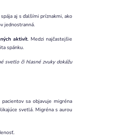
spája aj s ďalšími príznakmi, ako
dov jednostranná.
ných aktivít
. Medzi najčastejšie
ita spánku.
né svetlo či hlasné zvuky dokážu
 pacientov sa objavuje migréna
likajúce svetlá. Migréna s aurou
denosť.