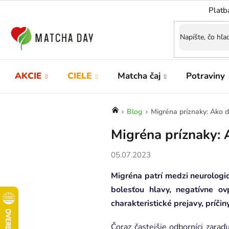
Prejsť
Platb
na
obsah
AKCIE
CIELE
Matcha čaj
Potraviny
Domov
Blog
Migréna príznaky: Ako 
Migréna príznaky: 
05.07.2023
Migréna patrí medzi neurologic
bolesťou hlavy, negatívne ov
charakteristické prejavy, príčiny
Čoraz častejšie odborníci zaraď