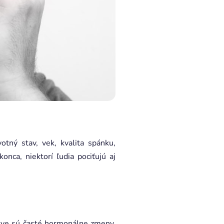
otný stav, vek, kvalita spánku,
nca, niektorí ľudia pociťujú aj
stve sú časté hormonálne zmeny.