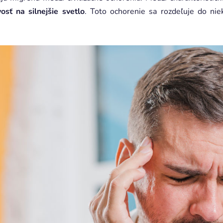
osť na silnejšie svetlo
. Toto ochorenie sa rozdeľuje do niek