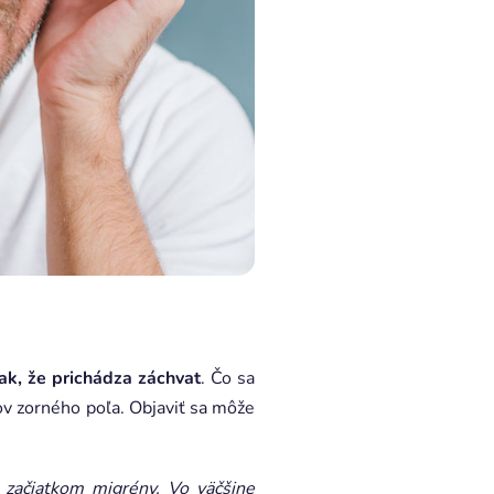
nak, že prichádza záchvat
. Čo sa
ov zorného poľa. Objaviť sa môže
d začiatkom migrény. Vo väčšine