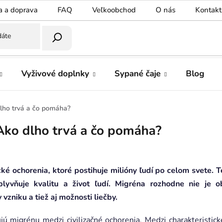
a a doprava
FAQ
Veľkoobchod
O nás
Kontakt
Vyživové doplnky
Sypané čaje
Blog
dlho trvá a čo pomáha?
Ako dlho trvá a čo pomáha?
ké ochorenia, ktoré postihuje milióny ľudí po celom svete. T
plyvňuje kvalitu a život ľudí. Migréna rozhodne nie je o
 vzniku a tiež aj možnosti liečby.
ujú migrénu medzi civilizačné ochorenia. Medzi charakteristick