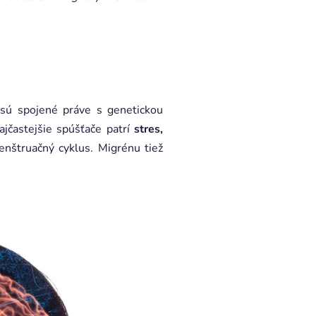
 sú spojené práve s genetickou
jčastejšie spúšťače patrí
stres,
enštruačný cyklus. Migrénu tiež