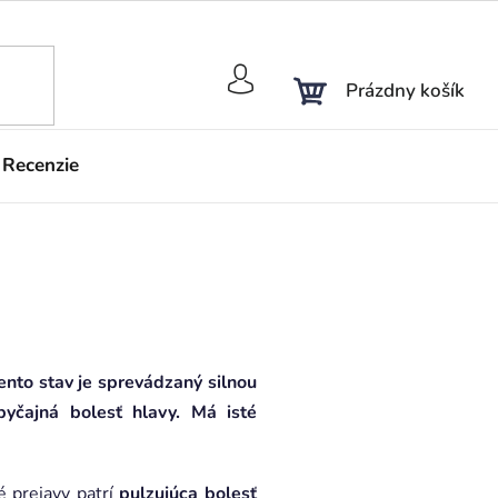
NÁKUPNÝ
Prázdny košík
KOŠÍK
Recenzie
ento stav je sprevádzaný silnou
byčajná bolesť hlavy. Má isté
é prejavy patrí
pulzujúca bolesť