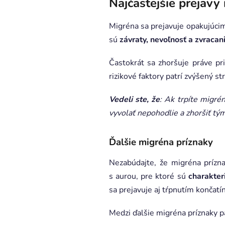
Najčastejšie prejavy
Migréna sa prejavuje opakujúcimi
sú
závraty, nevoľnosť a zvracan
Častokrát sa zhoršuje práve pri
rizikové faktory patrí zvýšený s
Vedeli ste, že
: Ak trpíte migré
vyvolať nepohodlie a zhoršiť tým
Ďalšie migréna príznaky
Nezabúdajte, že migréna prízna
s aurou, pre ktoré sú
charakter
sa prejavuje aj tŕpnutím končatí
Medzi ďalšie migréna príznaky pa