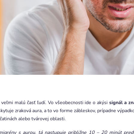
 veľmi malú časť ľudí. Vo všeobecnosti ide o akýsi
signál a z
yskytuje zraková aura, a to vo forme zábleskov, prípadne výpadk
čatinách alebo tvárovej oblasti.
 migrény s aurou, tá nastupuje približne 10 – 20 minút pre