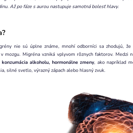
dinu. Až po fáze s aurou nastupuje samotná bolesť hlavy.
a?
igrény nie sú úplne známe, mnohí odborníci sa zhodujú, že
 v mozgu. Migréna vzniká vplyvom rôznych faktorov. Medzi na
 konzumácia alkoholu, hormonálne zmeny
, ako napríklad m
a, silné svetlo, výrazný zápach alebo hlasný zvuk.