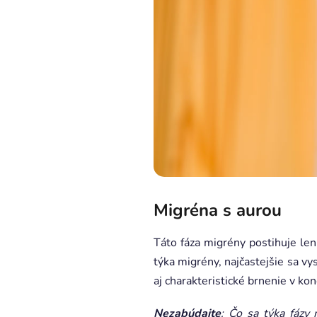
Migréna s aurou
Táto fáza migrény postihuje len
týka migrény, najčastejšie sa v
aj charakteristické brnenie v kon
Nezabúdajte
: Čo sa týka fázy