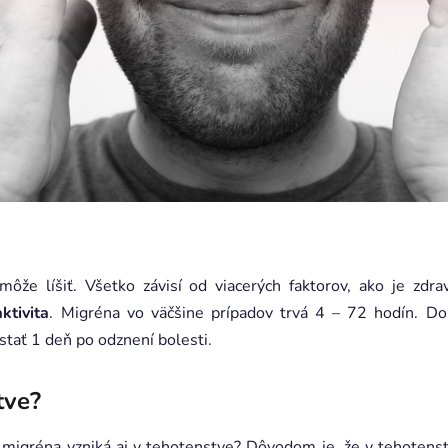
ôže líšiť. Všetko závisí od viacerých faktorov, ako je zdrav
ktivita
. Migréna vo väčšine prípadov trvá 4 – 72 hodín. Doko
tať 1 deň po odznení bolesti.
tve?
e migréna vzniká aj v tehotenstve? Dôvodom je, že v tehoten