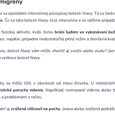
 migrény
 sa epizódami intenzívnej pulzujúcej bolesti hlavy. Tá sa často 
ie
. Čo sa týka bolesti hlavy, tá je intenzívna a vo väčšine prípa
 fyzickej aktivite, kvôli čomu
bráni ľuďom vo vykonávaní bež
tres, napätie, prípadne nedostatočný pitný režim a zhoršená kval
nou, bolesť hlavy vám môže zhoršiť aj svetlo alebo zvuky? Jas
 celkovú bolesť hlavy.
ky sa môžu líšiť, v závislosti od stavu človeka.
U niektorých
istické poruchy videnia
. Napríklad, rozmazané videnie alebo b
n a problémami s rečou.
trí aj
zvýšená citlivosť na pachy
, únava alebo zvýšená podráž