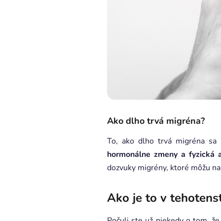
Ako dlho trvá migréna?
To, ako dlho trvá migréna sa m
hormonálne zmeny a fyzická a
dozvuky migrény, ktoré môžu nas
Ako je to v tehotens
Počuli ste už niekedy o tom, ž