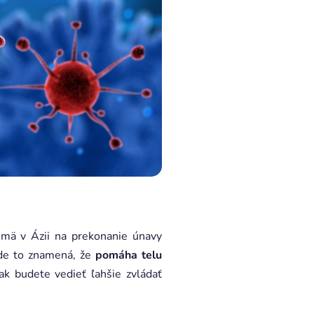
jmä v Ázii na prekonanie únavy
ade to znamená, že
pomáha telu
ak budete vedieť ľahšie zvládať