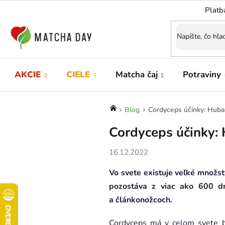
Prejsť
Platb
na
obsah
AKCIE
CIELE
Matcha čaj
Potraviny
Domov
Blog
Cordyceps účinky: Huba 
Cordyceps účinky: 
16.12.2022
Vo svete existuje veľké množst
pozostáva z viac ako 600 dr
a článkonožcoch.
Cordyceps má v celom svete bo