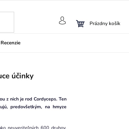
NÁKUPNÝ
Prázdny košík
KOŠÍK
Recenzie
uce účinky
ou z nich je rod Cordyceps. Ten
tujú, predovšetkým, na hmyze
ako neuveriteľných 600 druhov.