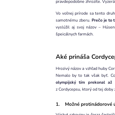
pravdepodobne zhrozíte. Vyzerá t
Vo voľnej prírode sa tento druh
samotnému zberu.
Prečo je to 
vyslúžil aj svoj názov – Húse
špeicálnych farmách.
Aké prináša Cordyce
Hrozivý názov a vzhľad huby Cordy
Nemalo by to tak však byť. Co
olympijský tím prekonal až 
z Cordycepsu, ktorý od tej doby
1. Možné protinádorové 
Výskyt rakoviny je čoraz častej