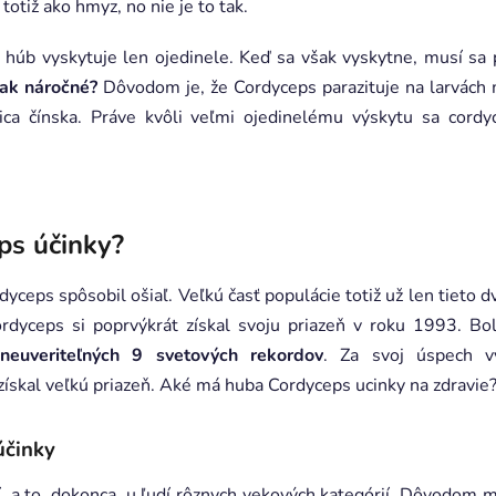
otiž ako hmyz, no nie je to tak.
 húb vyskytuje len ojedinele. Keď sa však vyskytne, musí sa pre
tak náročné?
Dôvodom je, že Cordyceps parazituje na larvách
nica čínska. Práve kvôli veľmi ojedinelému výskytu sa cord
ps účinky?
ceps spôsobil ošiaľ. Veľkú časť populácie totiž už len tieto dva
rdyceps si poprvýkrát získal svoju priazeň v roku 1993. Bo
neuveriteľných 9 svetových rekordov
. Za svoj úspech vy
 získal veľkú priazeň. Aké má huba Cordyceps ucinky na zdravie
účinky
ší, a to, dokonca, u ľudí rôznych vekových kategórií. Dôvodom m