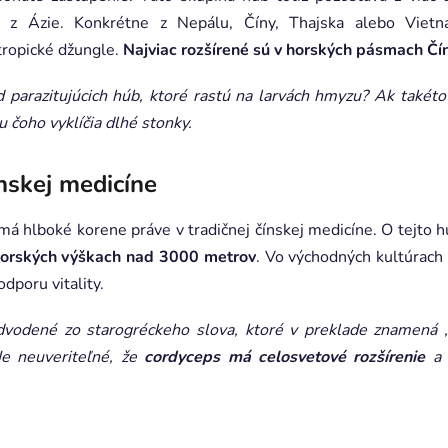
a z Ázie. Konkrétne z Nepálu, Číny, Thajska alebo Viet
 tropické džungle.
Najviac rozšírené sú v horských pásmach Čí
d parazitujúcich húb, ktoré rastú na larvách hmyzu? Ak takéto
u čoho vyklíčia dlhé stonky.
ínskej medicíne
má hlboké korene práve v tradičnej čínskej medicíne. O tejto hu
morských výškach nad 3000 metrov
. Vo východných kultúrach
dporu vitality.
odené zo starogréckeho slova, ktoré v preklade znamená ,,k
Je neuveriteľné, že
cordyceps má celosvetové rozšírenie
a 