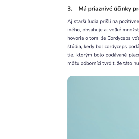
3. Má priaznivé účinky pro
Aj starší ľudia prišli na pozití
iného, obsahuje aj veľké množst
hovoria o tom, že Cordyceps vďa
štúdia, kedy bol cordyceps pod
tie, ktorým bolo podávané plac
môžu odborníci tvrdiť, že táto h