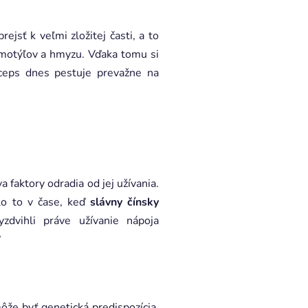
jsť k veľmi zložitej časti, a to
 motýľov a hmyzu. Vďaka tomu si
yceps dnes pestuje prevažne na
 faktory odradia od jej užívania.
lo to v čase, keď
slávny čínsky
zdvihli práve užívanie nápoja
?
ôže byť genetická predispozícia,