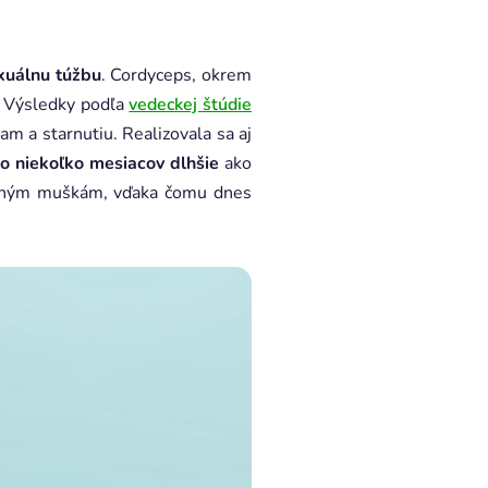
exuálnu túžbu
. Cordyceps, okrem
k. Výsledky podľa
vedeckej štúdie
iam a starnutiu.
Realizovala sa aj
ž o niekoľko mesiacov dlhšie
ako
ocným muškám, vďaka čomu dnes