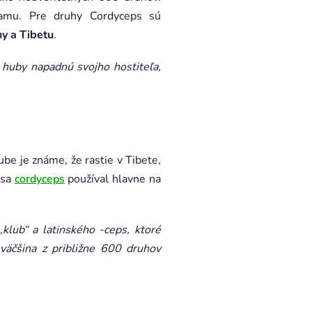
namu. Pre druhy Cordyceps sú
ny a Tibetu
.
 huby napadnú svojho hostiteľa,
be je známe, že rastie v Tibete,
 sa
cordyceps
používal hlavne na
lub“ a latinského -ceps, ktoré
väčšina z približne 600 druhov