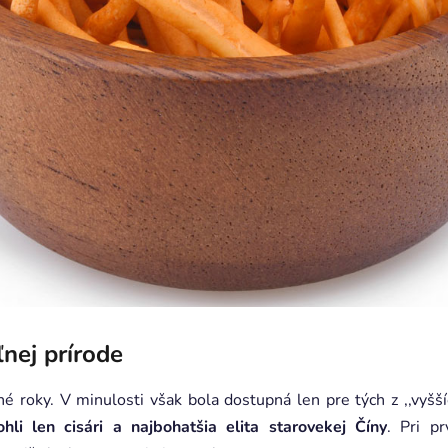
nej prírode
 roky. V minulosti však bola dostupná len pre tých z ,,vyššíc
ohli len cisári a najbohatšia elita starovekej Číny
. Pri p