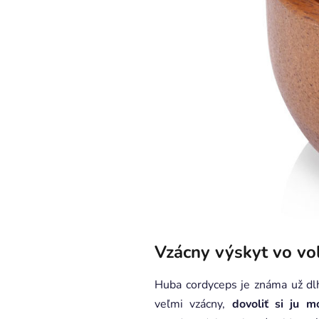
Vzácny výskyt vo voľ
Huba cordyceps je známa už dlhé
veľmi vzácny,
dovoliť si ju m