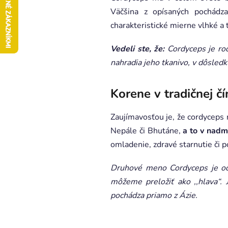
Väčšina z opísaných pochádz
charakteristické mierne vlhké a
Vedeli ste, že:
Cordyceps je ro
nahradia jeho tkanivo, v dôsledk
Korene v tradičnej č
Zaujímavosťou je, že cordyceps 
Nepále či Bhutáne,
a to v nad
omladenie, zdravé starnutie či po
Druhové meno Cordyceps je odv
môžeme preložiť ako ,,hlava“. 
pochádza priamo z Ázie.