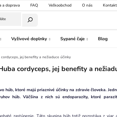
a a doprava
FAQ
Veľkoobchod
O nás
Kontakt
Vyživové doplnky
Sypané čaje
Blog
cordyceps, jej benefity a nežiaduce účinky
Huba cordyceps, jej benefity a nežiad
vo húb, ktoré majú priaznivé účinky na zdravie človeka. Jedn
uhov húb. Väčšina z nich sú endoparazity, ktoré parazi
haté zastúpenie. Táto skupina húb totiž pozostáva z viac 