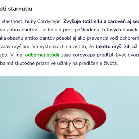
ti starnutiu
vne vlastnosti huby Cordyceps.
Zvyšuje totiž silu a zároveň aj s
vo antioxidantov. Tie bojujú proti poškodeniu telových bunie
ka obsahu antioxidantov pôsobí aj ako prevencia voči ochoren
ávaný myšiam. Vo výsledkoch sa zistilo, že
takéto myši žili a
ebo. V inej
odbornej štúdii
zase cordyceps predĺžil život ov
uba má skutočne priaznivé účinky na predĺženie života.