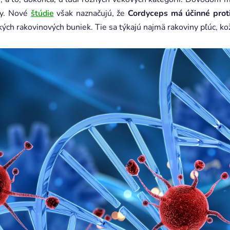
vy. Nové
štúdie
však naznačujú, že
Cordyceps má účinné proti
kých rakovinových buniek. Tie sa týkajú najmä rakoviny pľúc, k