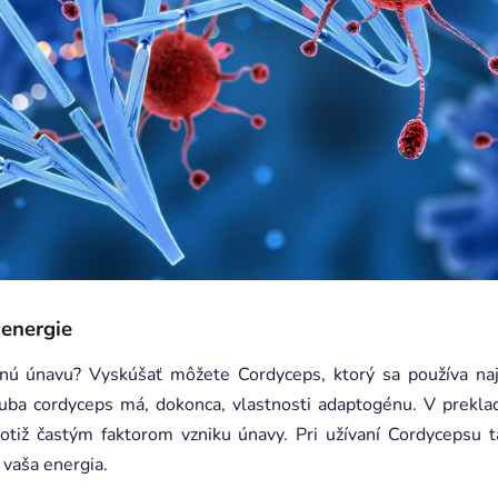
energie
čnú únavu? Vyskúšať môžete Cordyceps, ktorý sa používa na
huba cordyceps má, dokonca, vlastnosti adaptogénu. V prekl
totiž častým faktorom vzniku únavy. Pri užívaní Cordycepsu t
j vaša energia.