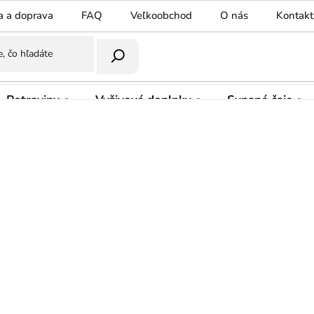
a a doprava
FAQ
Veľkoobchod
O nás
Kontakt
Potraviny
Vyživové doplnky
Sypané čaje