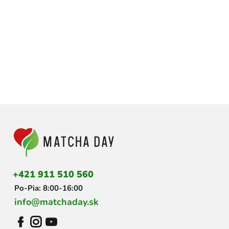
Z
á
p
ä
t
i
+421 911 510 560
e
Po-Pia: 8:00-16:00
info@matchaday.sk