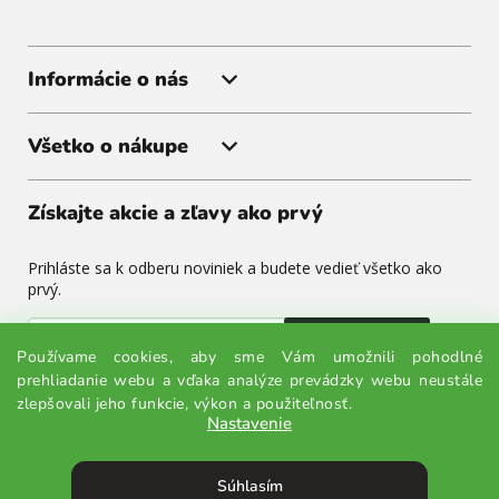
Informácie o nás
Všetko o nákupe
Získajte akcie a zľavy ako prvý
Prihláste sa k odberu noviniek a budete vedieť všetko ako
prvý.
Odoslať
Používame cookies, aby sme Vám umožnili pohodlné
prehliadanie webu a vďaka analýze prevádzky webu neustále
Odoslaním súhlasíte so spracovaním osobných údajov.
zlepšovali jeho funkcie, výkon a použiteľnosť.
Nastavenie
Súhlasím