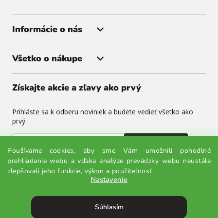
Informácie o nás
Všetko o nákupe
Získajte akcie a zľavy ako prvý
Prihláste sa k odberu noviniek a budete vedieť všetko ako
prvý.
Odoslať
Používame cookies, aby sme Vám umožnili pohodlné
prehliadanie webu a vďaka analýze prevádzky webu neustále
Odoslaním súhlasíte so spracovaním osobných údajov.
zlepšovali jeho funkcie, výkon a použiteľnosť.
Nastavenie
Súhlasím