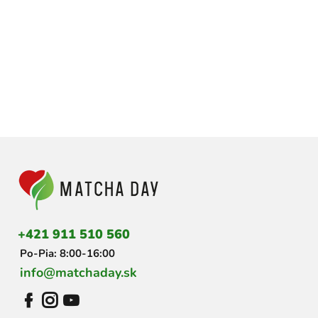
Z
á
p
ä
t
i
+421 911 510 560
e
Po-Pia: 8:00-16:00
info@matchaday.sk