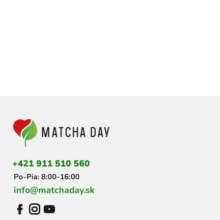
Z
á
p
ä
t
i
+421 911 510 560
e
Po-Pia: 8:00-16:00
info@matchaday.sk