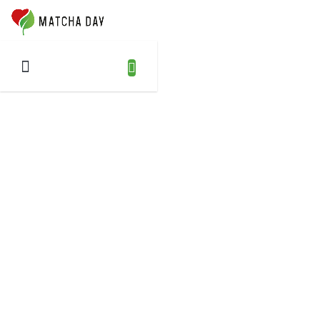
Prejsť
NÁKUPNÝ
na
OŠÍK
obsah