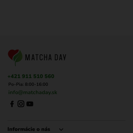
Z
á
p
ä
t
i
+421 911 510 560
e
Po-Pia: 8:00-16:00
info@matchaday.sk
Informácie o nás