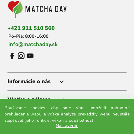
p
ä
t
i
+421 911 510 560
e
Po-Pia: 8:00-16:00
info@matchaday.sk
Informácie o nás
Všetko o nákupe
Používame cookies, aby sme Vám umožnili pohodlné
prehliadanie webu a vďaka analýze prevádzky webu neustále
Získajte akcie a zľavy ako prvý
zlepšovali jeho funkcie, výkon a použiteľnosť.
Nastavenie
Prihláste sa k odberu noviniek a budete vedieť všetko ako