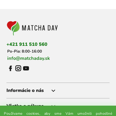
Z
á
p
ä
t
i
+421 911 510 560
e
Po-Pia: 8:00-16:00
info@matchaday.sk
Informácie o nás
Všetko o nákupe
Používame cookies, aby sme Vám umožnili pohodlné