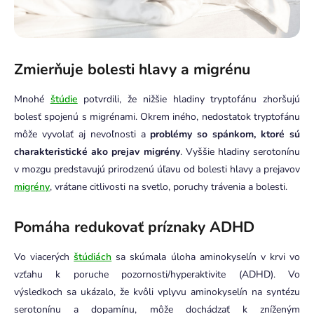
Zmierňuje bolesti hlavy a migrénu
Mnohé
štúdie
potvrdili, že nižšie hladiny tryptofánu zhoršujú
bolesť spojenú s migrénami. Okrem iného, nedostatok tryptofánu
môže vyvolať aj nevoľnosti a
problémy so spánkom, ktoré sú
charakteristické ako prejav migrény
. Vyššie hladiny serotonínu
v mozgu predstavujú prirodzenú úľavu od bolesti hlavy a prejavov
migrény
, vrátane citlivosti na svetlo, poruchy trávenia a bolesti.
Pomáha redukovať príznaky ADHD
Vo viacerých
štúdiách
sa skúmala úloha aminokyselín v krvi vo
vzťahu k poruche pozornosti/hyperaktivite (ADHD). Vo
výsledkoch sa ukázalo, že kvôli vplyvu aminokyselín na syntézu
serotonínu a dopamínu, môže dochádzať k zníženým