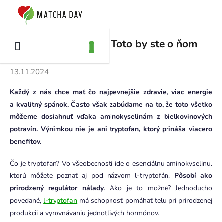
Prejsť
na
KUPNÝ
obsah
ÍK
Spoznajte tryptofan: Toto by ste o ňom
mali vedieť!
13.11.2024
Každý z nás chce mať čo najpevnejšie zdravie, viac energie
a kvalitný spánok. Často však zabúdame na to, že toto všetko
môžeme dosiahnuť vďaka aminokyselinám z bielkovinových
potravín. Výnimkou nie je ani tryptofan, ktorý prináša viacero
benefitov.
Čo je tryptofan? Vo všeobecnosti ide o esenciálnu aminokyselinu,
ktorú môžete poznať aj pod názvom l-tryptofán.
Pôsobí ako
prirodzený regulátor nálady
. Ako je to možné? Jednoducho
povedané,
l-tryptofan
má schopnosť pomáhať telu pri prirodzenej
produkcii a vyrovnávaniu jednotlivých hormónov.