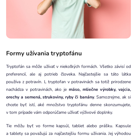
Formy užívania tryptofánu
Tryptofán sa môže užívať v niekoľkých formách. Všetko závisí od
preferencií, ale aj potrieb človeka. Najčastejšie sa táto látka
používa z potravín. L tryptofan v potravinách sa totiž prirodzene
nachádza v potravinách, ako je
mäso, mliečne výrobky, vajcia,
orechy a semená, strukoviny, ryby či banány
. Samozrejme, ak si
chcete byť istí, aké množstvo tryptofánu denne skonzumujete,
v tom prípade vám odporúčame užívať výživové doplnky.
Tie môžu byť vo forme kapsúl, tabliet alebo prášku. Kapsule
a tablety sa považujú za najčastejšiu formu užívania. Jej výhodou