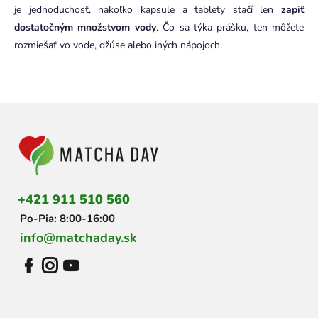
je jednoduchosť, nakoľko kapsule a tablety stačí len
zapiť
dostatočným množstvom vody
. Čo sa týka prášku, ten môžete
rozmiešať vo vode, džúse alebo iných nápojoch.
Z
á
p
ä
t
i
+421 911 510 560
e
Po-Pia: 8:00-16:00
info@matchaday.sk