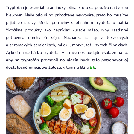
Tryptofan je esenciálna aminokyselina, ktorá sa používa na tvorbu
bielkovín. Naše telo si ho prirodzene nevytvára, preto ho musíme
prijať zo stravy. Medzi potraviny s obsahom tryptofanu patria
živočíšne produkty, ako napríklad kuracie mäso, ryby, rastlinné
potraviny, orechy či sója. Nachádza sa aj v tekvicových
a sezamových semienkach, mlieku, morke, tofu syroch či vajciach.
Aj keď na nachádza tryptofan v strave nezabúdajte však, že na to,
aby sa tryptofán premenil na niacín bude telo potrebovať aj
dostatočné množstvo železa
, vitamínu B2 a
B6
.