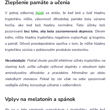
Zlepšenie pamäte a učenia
V jednej odbornej
štúdii
sa zistilo, že keď boli u ľudí hladiny
tryptofánu nižšie, výkonnosť dlhodobej pamäte bola výrazne
horšia, ako keď boli hladiny normálne. Tieto účinky boli
pozorované
bez toho, aby bola zaznamenaná depresia
. Okrem
iného, nižšie hladiny tryptofánu negatívne ovplyvňujú aj kogníciu
a pamäť. Dôvod pravdepodobne spočíva v tom, že nižšie hladiny
tryptofánu súvisia s poklesnutím produkcie serotonínu.
Nezabúdajte
: Pokiaľ chcete pocítiť efektívne účinky tryptofánu na
vlastnej koži, určite užívajte výživové doplnky s obsahom tejto
aminokyseliny dlhodobo a pravidelne. Minimálne po dobu
niekoľkých mesiacov. Pokiaľ by ste však na sebe spozorovali
vedľajšie účinky, konzultuje užívanie s odborníkom.
Vplyv na melatonín a spánok
Ak sa v tele serotonín vyprodukuje z tryptofánu, môže byť