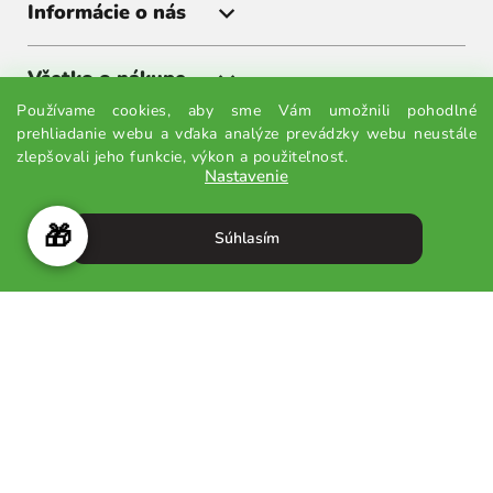
Informácie o nás
Všetko o nákupe
Používame cookies, aby sme Vám umožnili pohodlné
prehliadanie webu a vďaka analýze prevádzky webu neustále
Získajte akcie a zľavy ako prvý
zlepšovali jeho funkcie, výkon a použiteľnosť.
Nastavenie
Prihláste sa k odberu noviniek a budete vedieť všetko ako
prvý.
🎁
Súhlasím
Odoslať
Odoslaním súhlasíte so spracovaním osobných údajov.
Vytvoril Shoptet
Copyright 2026
Matchaday.sk
. Všetky práva vyhradené.