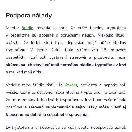
Podpora nálady
Mnohé
štúdie
hovoria o tom, že nízke hladiny tryptofánu
v organizme sú spojené s poruchami nálady. Niekoľko štúdií
ukázalo, že ľudia, ktorí trpia depresiou majú nižšie hladiny
tryptofánu. V jednej štúdii bolo skúmaných 15 zdravých
dospelých, ktorí boli vystavení stresovému prostrediu. Teda,
skúmal sa ich stav keď mali normálnu hladinu tryptofánu v krvi
a raz, keď mali nízku.
Vedci z tejto štúdie zistili, že
úzkosť
, nervozita a napätie boli
vyššie, keď mali účastníci nízku hladinu tryptofánu. To znamená,
že pri normálnych hladinách tryptofánu v krvi bude vaša nálada
pozitívna a
zároveň suplementácia tejto látky môže viesť aj
k posilneniu dobrého sociálneho správania
.
Ly-tryptofan a antidepresiva sa však spolu neodporúča užívať.