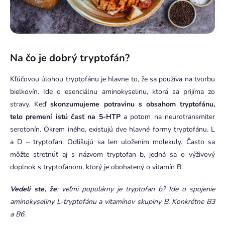
Na čo je dobrý tryptofán?
Kľúčovou úlohou tryptofánu je hlavne to, že sa používa na tvorbu
bielkovín. Ide o esenciálnu aminokyselinu, ktorá sa prijíma zo
stravy. Keď
skonzumujeme potravinu s obsahom tryptofánu,
telo premení istú časť na 5-HTP
a potom na neurotransmiter
serotonín. Okrem iného, existujú dve hlavné formy tryptofánu. L
a D – tryptofan. Odlišujú sa len uložením molekuly. Často sa
môžte stretnúť aj s názvom tryptofan b, jedná sa o výživový
doplnok s tryptofanom, ktorý je obohatený o vitamín B.
Vedeli ste, že
: veľmi populárny je tryptofan b? Ide o spojenie
aminokyseliny L-tryptofánu a vitamínov skupiny B. Konkrétne B3
a B6.