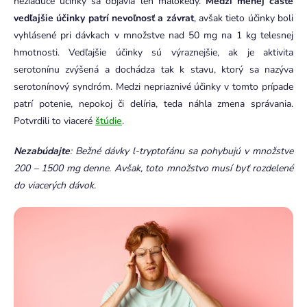
nežiadúce účinky sa objavia len málokedy.
Medzi menej časté
vedľajšie účinky patrí nevoľnosť a závrat
, avšak tieto účinky boli
vyhlásené pri dávkach v množstve nad 50 mg na 1 kg telesnej
hmotnosti. Vedľajšie účinky sú výraznejšie, ak je aktivita
serotonínu zvýšená a dochádza tak k stavu, ktorý sa nazýva
serotonínový syndróm. Medzi nepriaznivé účinky v tomto prípade
patrí potenie, nepokoj či delíria, teda náhla zmena správania.
Potvrdili to viaceré
štúdie
.
Nezabúdajte
: Bežné dávky l-tryptofánu sa pohybujú v množstve
200 – 1500 mg denne. Avšak, toto množstvo musí byť rozdelené
do viacerých dávok.