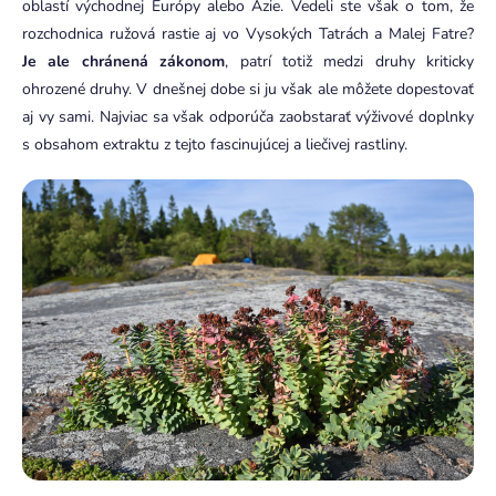
oblastí východnej Európy alebo Ázie. Vedeli ste však o tom, že
rozchodnica ružová rastie aj vo Vysokých Tatrách a Malej Fatre?
Je ale chránená zákonom
, patrí totiž medzi druhy kriticky
ohrozené druhy. V dnešnej dobe si ju však ale môžete dopestovať
aj vy sami. Najviac sa však odporúča zaobstarať výživové doplnky
s obsahom extraktu z tejto fascinujúcej a liečivej rastliny.