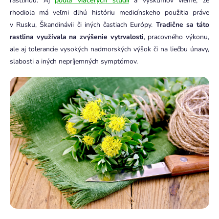
rastlinou. Aj
podľa viacerých štúdií
a výskumov vieme, že
rhodiola má veľmi dlhú históriu medicínskeho použitia práve
v Rusku, Škandinávii či iných častiach Európy.
Tradične sa táto
rastlina využívala na zvýšenie vytrvalosti
, pracovného výkonu,
ale aj tolerancie vysokých nadmorských výšok či na liečbu únavy,
slabosti a iných nepríjemných symptómov.