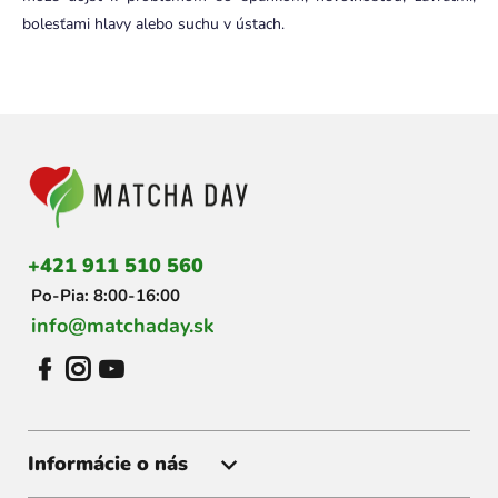
bolesťami hlavy alebo suchu v ústach.
Z
á
p
ä
t
i
+421 911 510 560
e
Po-Pia: 8:00-16:00
info@matchaday.sk
Informácie o nás