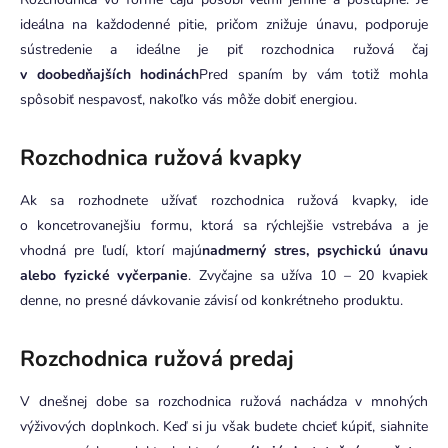
ideálna na každodenné pitie, pričom znižuje únavu, podporuje
sústredenie a ideálne je piť rozchodnica ružová čaj
v doobedňajších hodinách
Pred spaním by vám totiž mohla
spôsobiť nespavosť, nakoľko vás môže dobiť energiou.
Rozchodnica ružová kvapky
Ak sa rozhodnete užívať rozchodnica ružová kvapky, ide
o koncetrovanejšiu formu, ktorá sa rýchlejšie vstrebáva a je
vhodná pre ľudí, ktorí majú
nadmerný stres, psychickú únavu
alebo fyzické vyčerpanie
. Zvyčajne sa užíva 10 – 20 kvapiek
denne, no presné dávkovanie závisí od konkrétneho produktu.
Rozchodnica ružová predaj
V dnešnej dobe sa rozchodnica ružová nachádza v mnohých
výživových doplnkoch. Keď si ju však budete chcieť kúpiť, siahnite