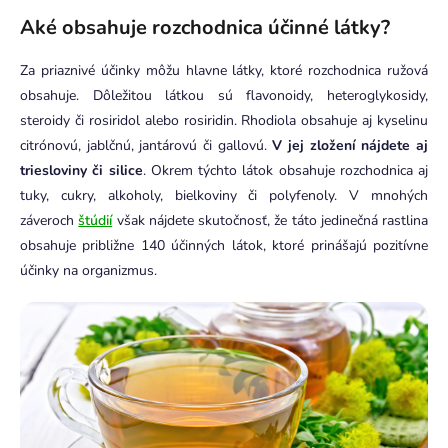
Aké obsahuje rozchodnica účinné látky?
Za priaznivé účinky môžu hlavne látky, ktoré rozchodnica ružová
obsahuje. Dôležitou látkou sú flavonoidy, heteroglykosidy,
steroidy či rosiridol alebo rosiridin. Rhodiola obsahuje aj kyselinu
citrónovú, jablčnú, jantárovú či gallovú.
V jej zložení nájdete aj
triesloviny či silice
. Okrem týchto látok obsahuje rozchodnica aj
tuky, cukry, alkoholy, bielkoviny či polyfenoly. V mnohých
záveroch
štúdií
však nájdete skutočnosť, že táto jedinečná rastlina
obsahuje približne 140 účinných látok, ktoré prinášajú pozitívne
účinky na organizmus.