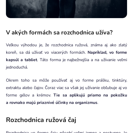
V akých formách sa rozchodnica užíva?
Veľkou výhodou je, že rozchodnica ružová, známa aj ako zlatý
koreň, sa dá užívať vo viacerých formách.
Napríklad, vo forme
kapsúl a tabliet
. Táto forma je najbežnejšia a na užívanie veľmi
jednoduchá.
Okrem toho sa môže používať aj vo forme prášku, tinktúry,
extraktu alebo čajov. Čoraz viac sa však jej užívanie obľubuje aj vo
forme gélov a krémov.
Tie sa aplikujú priamo na pokožku
a rovnako majú priaznivé účinky na organizmus
.
Rozchodnica ružová čaj
Rozchodnica vo forme čaju pôsobí veľmi jemne a postupne. Je