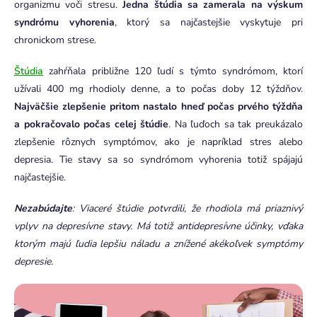
organizmu voči stresu.
Jedna štúdia sa zamerala na výskum
syndrómu vyhorenia
, ktorý sa najčastejšie vyskytuje pri
chronickom strese.
Štúdia
zahŕňala približne 120 ľudí s týmto syndrómom, ktorí
užívali 400 mg rhodioly denne, a to počas doby 12 týždňov.
Najväčšie zlepšenie pritom nastalo hneď počas prvého týždňa
a pokračovalo počas celej štúdie
. Na ľuďoch sa tak preukázalo
zlepšenie rôznych symptómov, ako je napríklad stres alebo
depresia. Tie stavy sa so syndrómom vyhorenia totiž spájajú
najčastejšie.
Nezabúdajte
: Viaceré štúdie potvrdili, že rhodiola má priaznivý
vplyv na depresívne stavy. Má totiž antidepresívne účinky, vďaka
ktorým majú ľudia lepšiu náladu a znížené akékoľvek symptómy
depresie.