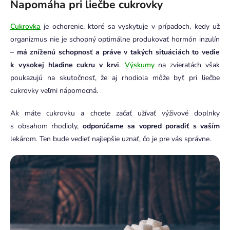
Napomáha pri liečbe cukrovky
Cukrovka
je ochorenie, ktoré sa vyskytuje v prípadoch, kedy už
organizmus nie je schopný optimálne produkovať hormón inzulín
–
má zníženú schopnosť a práve v takých situáciách to vedie
k vysokej hladine cukru v krvi
.
Výskumy
na zvieratách však
poukazujú na skutočnosť, že aj rhodiola môže byť pri liečbe
cukrovky veľmi nápomocná.
Ak máte cukrovku a chcete začať užívať výživové doplnky
s obsahom rhodioly,
odporúčame sa vopred poradiť s vaším
lekárom. Ten bude vedieť najlepšie uznať, čo je pre vás správne.