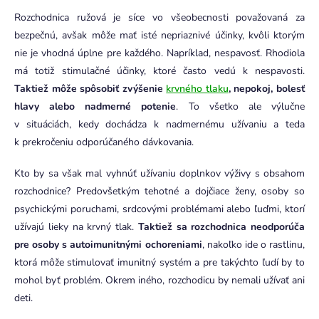
Rozchodnica ružová je síce vo všeobecnosti považovaná za
bezpečnú, avšak môže mať isté nepriaznivé účinky, kvôli ktorým
nie je vhodná úplne pre každého. Napríklad, nespavosť. Rhodiola
má totiž stimulačné účinky, ktoré často vedú k nespavosti.
Taktiež môže spôsobiť zvýšenie
krvného tlaku
, nepokoj, bolesť
hlavy alebo nadmerné potenie
. To všetko ale výlučne
v situáciách, kedy dochádza k nadmernému užívaniu a teda
k prekročeniu odporúčaného dávkovania.
Kto by sa však mal vyhnúť užívaniu doplnkov výživy s obsahom
rozchodnice? Predovšetkým tehotné a dojčiace ženy, osoby so
psychickými poruchami, srdcovými problémami alebo ľuďmi, ktorí
užívajú lieky na krvný tlak.
Taktiež sa rozchodnica neodporúča
pre osoby s autoimunitnými ochoreniami
, nakoľko ide o rastlinu,
ktorá môže stimulovať imunitný systém a pre takýchto ľudí by to
mohol byť problém. Okrem iného, rozchodicu by nemali užívať ani
deti.