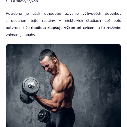
silu a silový výkon.
Potrebné je však dlhodobé užívanie výživových doplnkov
s obsahom tejto rastliny. V niektorých štúdiách tiež bolo
potvrdené, že
rhodiola zlepšuje výkon pri cvičení
, a to znížením
vnímanej nápahy.