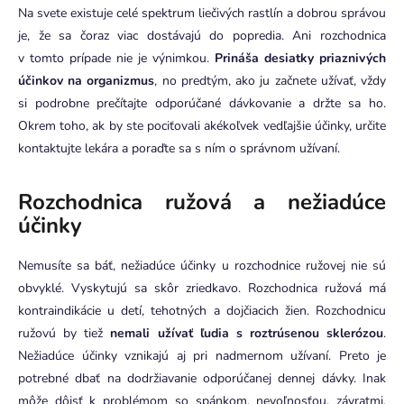
Na svete existuje celé spektrum liečivých rastlín a dobrou správou
je, že sa čoraz viac dostávajú do popredia. Ani rozchodnica
v tomto prípade nie je výnimkou.
Prináša desiatky priaznivých
účinkov na organizmus
, no predtým, ako ju začnete užívať, vždy
si podrobne prečítajte odporúčané dávkovanie a držte sa ho.
Okrem toho, ak by ste pociťovali akékoľvek vedľajšie účinky, určite
kontaktujte lekára a poraďte sa s ním o správnom užívaní.
Rozchodnica ružová a nežiadúce
účinky
Nemusíte sa báť, nežiadúce účinky u rozchodnice ružovej nie sú
obvyklé. Vyskytujú sa skôr zriedkavo. Rozchodnica ružová má
kontraindikácie u detí, tehotných a dojčiacich žien. Rozchodnicu
ružovú by tiež
nemali užívať ľudia s roztrúsenou sklerózou
.
Nežiadúce účinky vznikajú aj pri nadmernom užívaní. Preto je
potrebné dbať na dodržiavanie odporúčanej dennej dávky. Inak
môže dôjsť k problémom so spánkom, nevoľnosťou, závratmi,