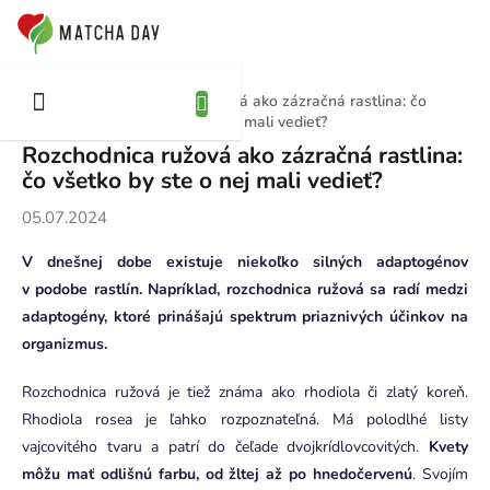
Prejsť
NÁKUPNÝ
na
OŠÍK
obsah
Rozchodnica ružová ako zázračná rastlina: čo
Domov
Blog
všetko by ste o nej mali vedieť?
Rozchodnica ružová ako zázračná rastlina:
čo všetko by ste o nej mali vedieť?
05.07.2024
V dnešnej dobe existuje niekoľko silných adaptogénov
v podobe rastlín. Napríklad, rozchodnica ružová sa radí medzi
adaptogény, ktoré prinášajú spektrum priaznivých účinkov na
organizmus.
Rozchodnica ružová je tiež známa ako rhodiola či zlatý koreň.
Rhodiola rosea je ľahko rozpoznateľná. Má polodlhé listy
vajcovitého tvaru a patrí do čeľade dvojkrídlovcovitých.
Kvety
môžu mať odlišnú farbu, od žltej až po hnedočervenú
. Svojím