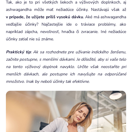
Tak, ako je to pri všetkých liekoch a výživových doplnkoch, aj
ashwagandha môže mať nežiadúce účinky. Nastávajú však až
v prípade, že užijete príliš vysokú dávku
. Aké má ashwagandha
vedľajšie účinky? Najčastejšie ide o tráviace problémy, ako
napríklad zápcha, nevoľnosť, hnačka či zvracanie. Iné nežiadúce
účinky zatiaľ nie sú známe.
Praktický tip
: Ak sa rozhodnete pre užívanie indického ženšenu,
začnite postupne, s menšími dávkami. Je dôležité, aby si vaše telo
na tento výživový doplnok navyklo. Určite však neostaňte pri
menších dávkach, ale postupne ich navyšujte na odporúčané
množstvo. Inak by neboli účinky tak efektívne.