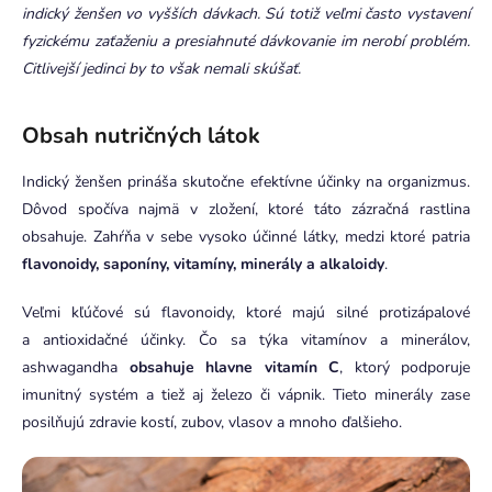
indický ženšen vo vyšších dávkach. Sú totiž veľmi často vystavení
fyzickému zaťaženiu a presiahnuté dávkovanie im nerobí problém.
Citlivejší jedinci by to však nemali skúšať.
Obsah nutričných látok
Indický ženšen prináša skutočne efektívne účinky na organizmus.
Dôvod spočíva najmä v zložení, ktoré táto zázračná rastlina
obsahuje. Zahŕňa v sebe vysoko účinné látky, medzi ktoré patria
flavonoidy, saponíny, vitamíny, minerály a alkaloidy
.
Veľmi kľúčové sú flavonoidy, ktoré majú silné protizápalové
a antioxidačné účinky. Čo sa týka vitamínov a minerálov,
ashwagandha
obsahuje hlavne vitamín C
, ktorý podporuje
imunitný systém a tiež aj železo či vápnik. Tieto minerály zase
posilňujú zdravie kostí, zubov, vlasov a mnoho ďalšieho.