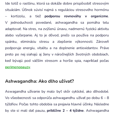
Ide totiž o rastlinu, ktorá sa dokáže dobre prispôsobiť stresovým
situáciám. Účinok súvisí najmä s reguláciou stresového hormónu
– kortizolu, a tiež
podporou rovnováhy v organizme
.
V jednoduchosti povedané, ashwagandha sa pomáha telu
adaptovať. Na stres, na zvýšenú únavu, nadmernú fyzickú aktivitu
alebo vyčerpanie. Aj to je dôvod, prečo sa používa na podporu
spánku, elimináciu stresu a zlepšenie výkonnosti.
Zároveň
podporuje energiu, vitalitu a na doplnenie antioxidantov. Práve
preto po nej siahajú aj ženy v náročnejších životných obdobiach,
keď bývajú pod väčším stresom a horšie spia, napríklad počas
perimenopauzy
.
Ashwagandha: Ako dlho užívať?
Aswagandha užívanie by malo byť skôr cyklické, ako dlhodobé.
Vo všeobecnosti sa odporúča ashwagandhu užívať po dobu 6 – 8
týždňov. Počas tohto obdobia sa prejavia hlavné účinky. Následne
by ste si mali dať pauzu,
približne 2 – 4 týždne
. Ashwagandha