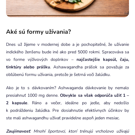
Aké sú formy užívania?
Dnes už žijeme v modernej dobe a je pochopiteľné, že užívanie
indického ženšenu bude iné ako pred 5000 rokmi. Spracováva sa
vo forme výživových doplnkov –
najčastejšie kapsúl, čaju,
tinktúry alebo prášku
. Ashawagandha prášok sa považuje za
obľúbenú formu užívania, pretože je šetrná voči žalúdku.
Ako je to s dávkovaním? Ashwaganda dávkovanie by nemalo
presiahnuť 1000 mg denne.
Obvykle sa však odporúča užiť 1 –
2 kapsule
. Ráno a večer, ideálne po jedle, aby nedošlo
k podráždeniu žalúdka. Pre dosiahnutie efektívnych účinkov by
ste mali ashwagandhu užívať pravidelne aspoň jeden mesiac.
Zaujímavosť
: Mnohí športovci, ktorí trénujú vrcholovo užívajú