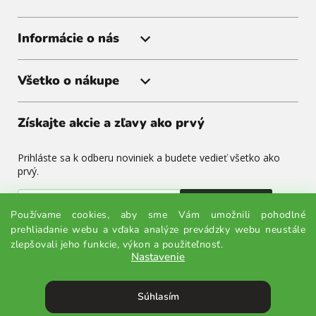
Informácie o nás
Všetko o nákupe
Získajte akcie a zľavy ako prvý
Prihláste sa k odberu noviniek a budete vedieť všetko ako
prvý.
Odoslať
Používame cookies, aby sme Vám umožnili pohodlné
prehliadanie webu a vďaka analýze prevádzky webu neustále
Odoslaním súhlasíte so spracovaním osobných údajov.
zlepšovali jeho funkcie, výkon a použiteľnosť.
Nastavenie
Súhlasím