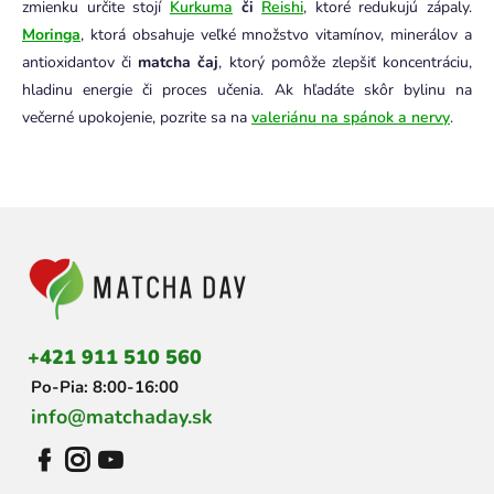
zmienku určite stojí
Kurkuma
či
Reishi
, ktoré redukujú zápaly.
Moringa
, ktorá obsahuje veľké množstvo vitamínov, minerálov a
antioxidantov či
matcha čaj
, ktorý pomôže zlepšiť koncentráciu,
hladinu energie či proces učenia. Ak hľadáte skôr bylinu na
večerné upokojenie, pozrite sa na
valeriánu na spánok a nervy
.
Z
á
p
ä
t
i
+421 911 510 560
e
Po-Pia: 8:00-16:00
info@matchaday.sk