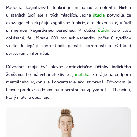
Podpora kognitívnych funkcií je mimoriadne dôležitá. Nielen
u starších ľudí, ale aj tých mladších. Jedna
štúdia
potvrdila, že
ashwagandha zlepšuje kognitívne funkcie, a to, dokonca,
aj u ľudí
s miernou kognitívnou poruchou
. V ďalšej
štúdii
bolo zase
dokázané, že užívanie 600 mg ashwagandhy počas 8 týždňov
viedlo k lepšej koncentrácii, pamäti, pozornosti a rýchlosti
spracovania informácií.
Dôvodom majú byť hlavne
antioxidačné účinky indického
ženšenu
. Tie má veľmi efektívne aj
matcha
, ktorá je na podporu
mentálneho výkonu a koncentrácie ako stvorená. Dôvodom je
hlavne produkcia dopamínu a serotonínu vplyvom L – Theaninu,
ktorý matcha obsahuje.