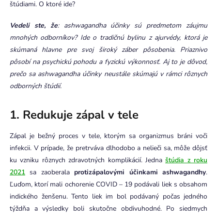
štúdiami. O ktoré ide?
Vedeli ste, že
: ashwagandha účinky sú predmetom záujmu
mnohých odborníkov? Ide o tradičnú bylinu z ajurvédy, ktorá je
skúmaná hlavne pre svoj široký záber pôsobenia. Priaznivo
pôsobí na psychickú pohodu a fyzickú výkonnosť. Aj to je dôvod,
prečo sa ashwagandha účinky neustále skúmajú v rámci rôznych
odborných štúdií.
1. Redukuje zápal v tele
Zápal je bežný proces v tele, ktorým sa organizmus bráni voči
infekcii. V prípade, že pretrváva dlhodobo a nelieči sa, môže dôjsť
ku vzniku rôznych zdravotných komplikácií. Jedna
štúdia z roku
2021
sa zaoberala
protizápalovými účinkami ashwagandhy
.
Ľuďom, ktorí mali ochorenie COVID – 19 podávali liek s obsahom
indického ženšenu. Tento liek im bol podávaný počas jedného
týždňa a výsledky boli skutočne obdivuhodné. Po siedmych