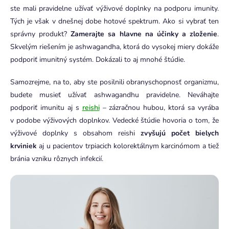
ste mali pravidelne užívať výživové doplnky na podporu imunity.
Tých je však v dnešnej dobe hotové spektrum. Ako si vybrať ten
správny produkt?
Zamerajte sa hlavne na účinky a zloženie
.
Skvelým riešením je ashwagandha, ktorá do vysokej miery dokáže
podporiť imunitný systém. Dokázali to aj mnohé štúdie.
Samozrejme, na to, aby ste posilnili obranyschopnosť organizmu,
budete musieť užívať ashwagandhu pravidelne. Neváhajte
podporiť imunitu aj s
reishi
– zázračnou hubou, ktorá sa vyrába
v podobe výživových doplnkov. Vedecké štúdie hovoria o tom, že
výživové doplnky s obsahom reishi
zvyšujú počet bielych
krviniek
aj u pacientov trpiacich kolorektálnym karcinómom a tiež
bránia vzniku rôznych infekcií.