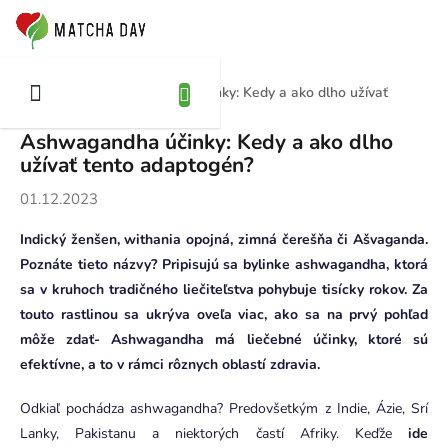
Prejsť
NÁKUPNÝ
na
OŠÍK
obsah
Ashwagandha účinky: Kedy a ako dlho užívať
Domov
Blog
tento adaptogén?
Ashwagandha účinky: Kedy a ako dlho
užívať tento adaptogén?
01.12.2023
Indický ženšen, withania opojná, zimná čerešňa či Ašvaganda.
Poznáte tieto názvy? Pripisujú sa bylinke ashwagandha, ktorá
sa v kruhoch tradičného liečiteľstva pohybuje tisícky rokov. Za
touto rastlinou sa ukrýva oveľa viac, ako sa na prvý pohľad
môže zdať- Ashwagandha má liečebné účinky, ktoré sú
efektívne, a to v rámci rôznych oblastí zdravia.
Odkiaľ pochádza ashwagandha? Predovšetkým z Indie, Ázie, Srí
Lanky, Pakistanu a niektorých častí Afriky. Keďže
ide