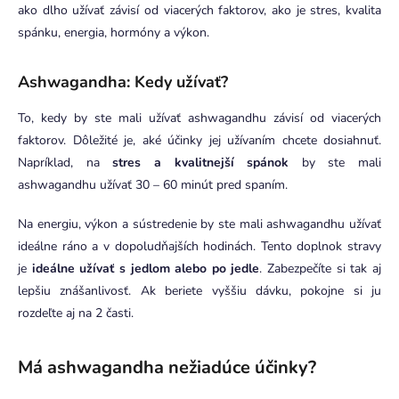
ako dlho užívať závisí od viacerých faktorov, ako je stres, kvalita
spánku, energia, hormóny a výkon.
Ashwagandha: Kedy užívať?
To, kedy by ste mali užívať ashwagandhu závisí od viacerých
faktorov. Dôležité je, aké účinky jej užívaním chcete dosiahnuť.
Napríklad, na
stres a kvalitnejší spánok
by ste mali
ashwagandhu užívať 30 – 60 minút pred spaním.
Na energiu, výkon a sústredenie by ste mali ashwagandhu užívať
ideálne ráno a v dopoludňajších hodinách. Tento doplnok stravy
je
ideálne užívať s jedlom alebo po jedle
. Zabezpečíte si tak aj
lepšiu znášanlivosť. Ak beriete vyššiu dávku, pokojne si ju
rozdeľte aj na 2 časti.
Má ashwagandha nežiadúce účinky?