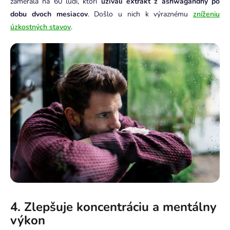
zamerala na 60 ľudí, ktorí
užívali extrakt z ashwagandhy po
dobu dvoch mesiacov
. Došlo u nich k výraznému
zníženiu
úzkostných stavov
.
4. Zlepšuje koncentráciu a mentálny
výkon