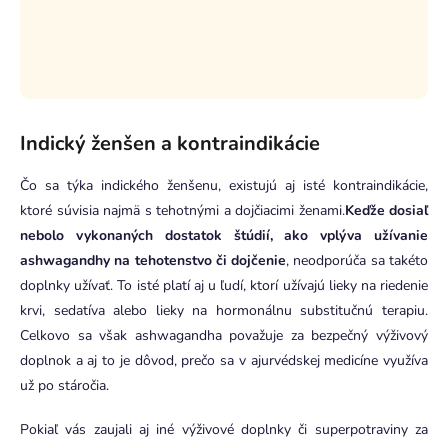
Indický ženšen a kontraindikácie
Čo sa týka indického ženšenu, existujú aj isté kontraindikácie,
ktoré súvisia najmä s tehotnými a dojčiacimi ženami.
Keďže dosiaľ
nebolo vykonaných dostatok štúdií, ako vplýva užívanie
ashwagandhy na tehotenstvo či dojčenie
, neodporúča sa takéto
doplnky užívať. To isté platí aj u ľudí, ktorí užívajú lieky na riedenie
krvi, sedatíva alebo lieky na hormonálnu substitučnú terapiu.
Celkovo sa však ashwagandha považuje za bezpečný výživový
doplnok a aj to je dôvod, prečo sa v ajurvédskej medicíne využíva
už po stáročia.
Pokiaľ vás zaujali aj iné výživové doplnky či superpotraviny za