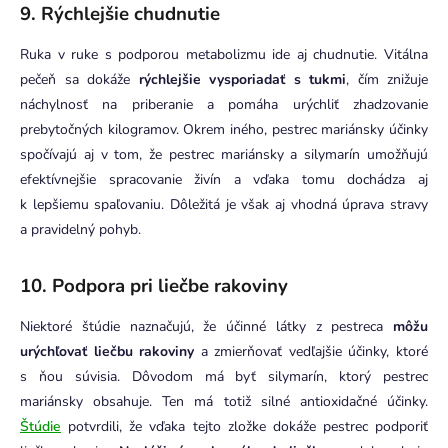
9. Rýchlejšie chudnutie
Ruka v ruke s podporou metabolizmu ide aj chudnutie. Vitálna
pečeň sa dokáže
rýchlejšie vysporiadať s tukmi
, čím znižuje
náchylnosť na priberanie a pomáha urýchliť zhadzovanie
prebytočných kilogramov.
Okrem iného, pestrec mariánsky účinky
spočívajú aj v tom, že pestrec mariánsky a silymarín umožňujú
efektívnejšie spracovanie živín a vďaka tomu dochádza aj
k lepšiemu spaľovaniu. Dôležitá je však aj vhodná úprava stravy
a pravidelný pohyb.
10. Podpora pri liečbe rakoviny
Niektoré štúdie naznačujú, že účinné látky z pestreca
môžu
urýchľovať liečbu rakoviny
a zmierňovať vedľajšie účinky, ktoré
s ňou súvisia. Dôvodom má byť silymarín, ktorý pestrec
mariánsky obsahuje. Ten má totiž silné antioxidačné účinky.
Štúdie
potvrdili, že vďaka tejto zložke dokáže pestrec podporiť