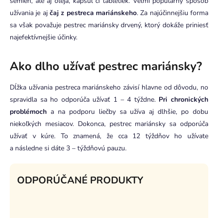
semien, ale aj oleja, kapsúl či tabletiek. Veľmi populárny spôsob
užívania je aj
čaj z pestreca mariánskeho
. Za najúčinnejšiu forma
sa však považuje pestrec mariánsky drvený, ktorý dokáže priniesť
najefektívnejšie účinky.
Ako dlho užívať pestrec mariánsky?
Dĺžka užívania pestreca mariánskeho závisí hlavne od dôvodu, no
spravidla sa ho odporúča užívať 1 – 4 týždne.
Pri chronických
problémoch
a na podporu liečby sa užíva aj dlhšie, po dobu
niekoľkých mesiacov. Dokonca, pestrec mariánsky sa odporúča
užívať v kúre. To znamená, že cca 12 týždňov ho užívate
a následne si dáte 3 – týždňovú pauzu.
ODPORÚČANÉ PRODUKTY