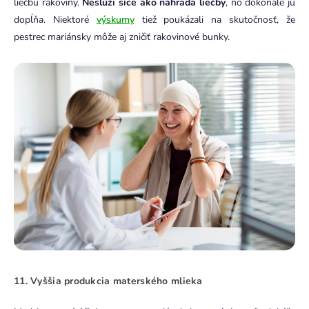
liečbu rakoviny.
Neslúži síce ako náhrada liečby
, no dokonale ju
dopĺňa. Niektoré
výskumy
tiež poukázali na skutočnosť, že
pestrec mariánsky môže aj zničiť rakovinové bunky.
11. Vyššia produkcia materského mlieka