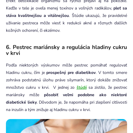
Efekt detoxikácie organizmu sa rýchlo prejaví aj na pokožke.
Keďže v tele je oveľa menej toxínov a voľných radikálov,
pleť sa
stáva kvalitnejšou a vitálnejšou
. Štúdie ukazujú, že pravidelné
užívanie pestreca môže viesť k redukcii akné a rôznych ďalších
kožných ochorení, či ekzémov.
6.
Pestrec mariánsky a r
egulácia hladiny cukru
v krvi
Podľa niektorých výskumov môže pestrec pomáhať regulovať
hladinu cukru, čím je
prospešný pre diabetikov
. V tomto smere
zohráva podstatnú úlohu práve silymarín, ktorý dokáže znižovať
množstvo cukru v krvi. V jednej zo
štúdií
sa zistilo, že pestrec
mariánsky môže
pôsobiť veľmi podobne ako niektoré
diabetické lieky
. Dôvodom je, že napomáha pri zlepšení citlivosti
na inzulín a tým znižuje aj hladinu cukru v krvi.