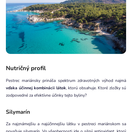
Nutričný profil
Pestrec mariánsky prináša spektrum zdravotných výhod najmä
vďaka účinnej kombinácii látok
, ktorú obsahuje. Ktoré zložky sú
zodpovedné za efektívne účinky tejto byliny?
Silymarín
Za najznámejšiu a najúčinnejšiu látku v pestreci mariánskom sa
považuje silymarín. Vo všeobecnosti ide o silný antioxidant, ktorý