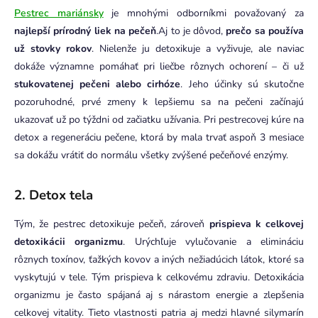
Pestrec mariánsky
je mnohými odborníkmi považovaný za
najlepší prírodný liek na pečeň
.Aj to je dôvod,
prečo sa používa
už stovky rokov
. Nielenže ju detoxikuje a vyživuje, ale naviac
dokáže významne pomáhať pri liečbe rôznych ochorení – či už
stukovatenej pečeni alebo cirhóze
. Jeho účinky sú skutočne
pozoruhodné, prvé zmeny k lepšiemu sa na pečeni začínajú
ukazovať už po týždni od začiatku užívania. Pri pestrecovej kúre na
detox a regeneráciu pečene, ktorá by mala trvať aspoň 3 mesiace
sa dokážu vrátiť do normálu všetky zvýšené pečeňové enzýmy.
2. Detox tela
Tým, že pestrec detoxikuje pečeň, zároveň
prispieva k celkovej
detoxikácii organizmu
. Urýchľuje vylučovanie a elimináciu
rôznych toxínov, ťažkých kovov a iných nežiadúcich látok, ktoré sa
vyskytujú v tele. Tým prispieva k celkovému zdraviu. Detoxikácia
organizmu je často spájaná aj s nárastom energie a zlepšenia
celkovej vitality.
Tieto vlastnosti patria aj medzi hlavné silymarín