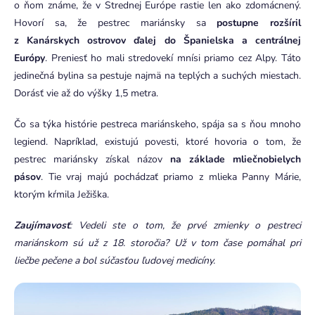
o ňom známe, že v Strednej Európe rastie len ako zdomácnený.
Hovorí sa, že pestrec mariánsky sa
postupne rozšíril
z Kanárskych ostrovov ďalej do Španielska a centrálnej
Európy
. Preniesť ho mali stredovekí mnísi priamo cez Alpy. Táto
jedinečná bylina sa pestuje najmä na teplých a suchých miestach.
Dorásť vie až do výšky 1,5 metra.
Čo sa týka histórie pestreca mariánskeho, spája sa s ňou mnoho
legiend. Napríklad, existujú povesti, ktoré hovoria o tom, že
pestrec mariánsky získal názov
na základe mliečnobielych
pásov
. Tie vraj majú pochádzať priamo z mlieka Panny Márie,
ktorým kŕmila Ježiška.
Zaujímavosť
: Vedeli ste o tom, že prvé zmienky o pestreci
mariánskom sú už z 18. storočia? Už v tom čase pomáhal pri
liečbe pečene a bol súčasťou ľudovej medicíny.