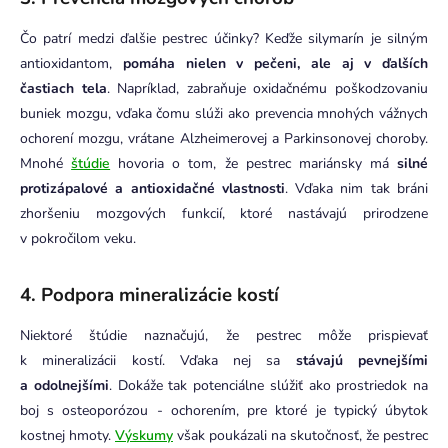
Čo patrí medzi ďalšie pestrec účinky?
Keďže silymarín je silným
antioxidantom,
pomáha nielen v pečeni, ale aj v ďalších
častiach tela
. Napríklad, zabraňuje oxidačnému poškodzovaniu
buniek mozgu, vďaka čomu slúži ako prevencia mnohých vážnych
ochorení mozgu, vrátane Alzheimerovej a Parkinsonovej choroby.
Mnohé
štúdie
hovoria o tom, že pestrec mariánsky má
silné
protizápalové a antioxidačné vlastnosti
. Vďaka nim tak bráni
zhoršeniu mozgových funkcií, ktoré nastávajú prirodzene
v pokročilom veku.
4. Podpora mineralizácie kostí
Niektoré štúdie naznačujú, že pestrec môže prispievať
k mineralizácii kostí. Vďaka nej sa
stávajú pevnejšími
a odolnejšími
. Dokáže tak potenciálne slúžiť ako prostriedok na
boj s osteoporózou - ochorením, pre ktoré je typický úbytok
kostnej hmoty.
Výskumy
však poukázali na skutočnosť, že pestrec