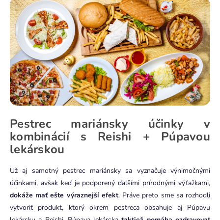
Pestrec mariánsky účinky v
kombinácií s Reishi + Púpavou
lekárskou
Už aj samotný pestrec mariánsky sa vyznačuje výnimočnými
účinkami, avšak keď je podporený ďalšími prírodnými výťažkami,
dokáže mať ešte výraznejší efekt
. Práve preto sme sa rozhodli
vytvoriť produkt, ktorý okrem pestreca obsahuje aj Púpavu
lekársku a Reishi. Púpava lekárska
taktiež pomáha ozdravovať