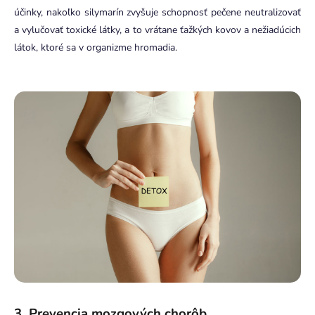
účinky, nakoľko silymarín zvyšuje schopnosť pečene neutralizovať
a vylučovať toxické látky, a to vrátane ťažkých kovov a nežiadúcich
látok, ktoré sa v organizme hromadia.
3. Prevencia mozgových chorôb