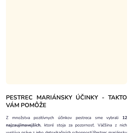
PESTREC MARIÁNSKY ÚČINKY - TAKTO
VÁM POMÔŽE
Z množstva pozitívnych účinkov pestreca sme vybrali
12
najzaujímavejších
, ktoré stoja za pozornosť. Väčšina z nich
vyplýva práve z jeho detoxikačných schopností.
Pestrec mariánsky