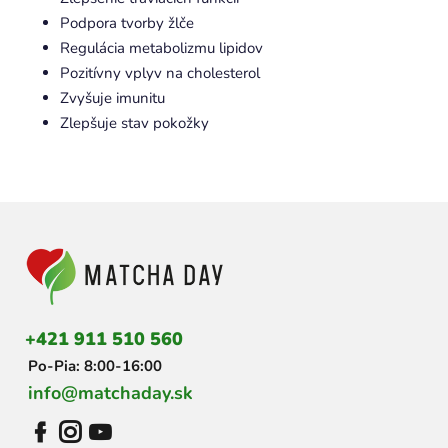
Podpora tvorby žlče
Regulácia metabolizmu lipidov
Pozitívny vplyv na cholesterol
Zvyšuje imunitu
Zlepšuje stav pokožky
Z
á
p
ä
t
i
+421 911 510 560
e
Po-Pia: 8:00-16:00
info@matchaday.sk