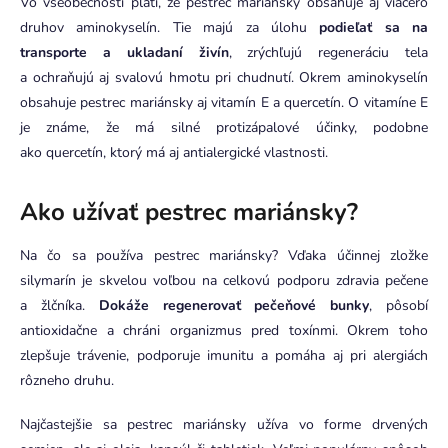
Vo všeobecnosti platí, že pestrec mariánsky obsahuje aj viacero
druhov aminokyselín. Tie majú za úlohu
podieľať sa na
transporte a ukladaní živín
, zrýchľujú regeneráciu tela
a ochraňujú aj svalovú hmotu pri chudnutí. Okrem aminokyselín
obsahuje pestrec mariánsky aj vitamín E a quercetín. O vitamíne E
je známe, že má silné protizápalové účinky, podobne
ako quercetín, ktorý má aj antialergické vlastnosti.
Ako užívať pestrec mariánsky?
Na čo sa používa pestrec mariánsky? Vďaka účinnej zložke
silymarín je skvelou voľbou na celkovú podporu zdravia pečene
a žlčníka.
Dokáže regenerovať pečeňové bunky
, pôsobí
antioxidačne a chráni organizmus pred toxínmi. Okrem toho
zlepšuje trávenie, podporuje imunitu a pomáha aj pri alergiách
rôzneho druhu.
Najčastejšie sa pestrec mariánsky užíva vo forme drvených