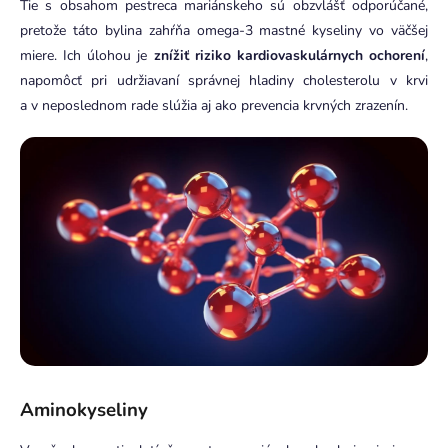
Tie s obsahom pestreca mariánskeho sú obzvlášť odporúčané,
pretože táto bylina zahŕňa omega-3 mastné kyseliny vo väčšej
miere. Ich úlohou je
znížiť riziko kardiovaskulárnych ochorení
,
napomôcť pri udržiavaní správnej hladiny cholesterolu v krvi
a v neposlednom rade slúžia aj ako prevencia krvných zrazenín.
Aminokyseliny