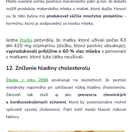
Medzi overené účinky pestreca mariánskeho patrí aj ten, že dokáže
zvýšiť produkciu materského mlieka u matiek, ktoré dojčia. Hovorí
sa, že táto bylina má
produkovať väčšie množstvo prolaktínu
–
hormónu, ktorý je zodpovedný za tvorbu mlieka.
Jedna
štúdia
potvrdila, že matky, ktoré užívali počas 63
dní 420 mg silymarínu (zložku, ktorú pestrec obsahuje),
vyprodukovali približne o 60 % viac mlieka
v porovnaní
s matkami, ktoré túto látku neužívali.
12.
Zníženie hladiny cholesterolu
Štúdia z roku 2006
poukazuje na skutočnosť, že pestrec
mariánsky napomáha pri udržiavaní nízkej hladiny cholesterolu.
Zároveň tak slúži aj ako
prevencia chronických
a kardiovaskulárnych ochorení
, ktoré by potencionálne mohol
spôsobiť vysoký cholesterol. Patrí totiž medzi hlavné rizikové
faktory.