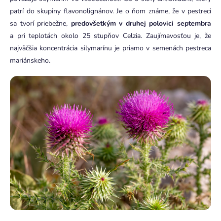
patrí do skupiny flavonolignánov. Je o ňom známe, že v pestreci
sa tvorí priebežne,
predovšetkým v druhej polovici septembra
a pri teplotách okolo 25 stupňov Celzia. Zaujímavosťou je, že
najväčšia koncentrácia silymarínu je priamo v semenách pestreca
mariánskeho.