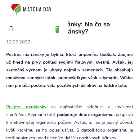
Prejsť
na
KUPNÝ
obsah
ÍK
Pestrec mariánsky účinky: Na čo sa
používa pestrec mariánsky?
12.05.2022
Pestrec mariánsky je bylina, ktorá pripomína bodliak. Zaujme
už hneď na prvý pohľad svojimi fialovými kvetmi. Avšak, jej
skutočný význam je ukrytý najmä v semenách. Tie obsahujú
množstvo cenných látok, predovšetkým však silymarín. Vďaka
nim prináša pestrec veľa pozitívnych účinkov na ľudské telo.
Pestrec mariánsky
sa najčastejšie skloňuje v súvislosti
s pečeňou. Silymarín totiž
podporuje detox organizmu
a prispieva
k efektívnejšej regenerácii pečene. Avšak, to nie je jediný dôvod,
kvôli ktorému sa ho oplatí užívať. S detoxikáciou organizmu je
totiž spojených hneď niekoľko ďalších pozitívnych účinkov.