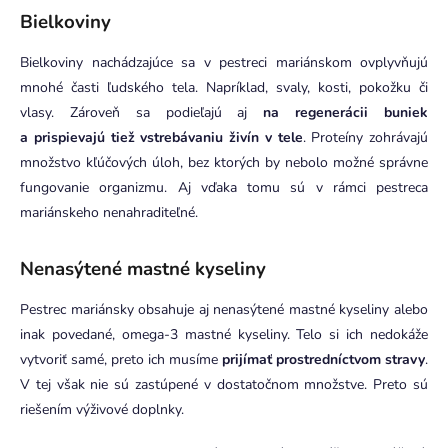
Bielkoviny
Bielkoviny nachádzajúce sa v pestreci mariánskom ovplyvňujú
mnohé časti ľudského tela. Napríklad, svaly, kosti, pokožku či
vlasy. Zároveň sa podieľajú aj
na regenerácii buniek
a prispievajú tiež vstrebávaniu živín v tele
. Proteíny zohrávajú
množstvo kľúčových úloh, bez ktorých by nebolo možné správne
fungovanie organizmu. Aj vďaka tomu sú v rámci pestreca
mariánskeho nenahraditeľné.
Nenasýtené mastné kyseliny
Pestrec mariánsky obsahuje aj nenasýtené mastné kyseliny alebo
inak povedané, omega-3 mastné kyseliny. Telo si ich nedokáže
vytvoriť samé, preto ich musíme
prijímať prostredníctvom stravy
.
V tej však nie sú zastúpené v dostatočnom množstve. Preto sú
riešením výživové doplnky.