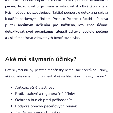
pečeň
, detoxikovať organizmus a vylučovať škodlivé látky z tela.
Reishi pôsobí povzbudzujúco. Taktiež podporuje detox a prispieva
k ďalším pozitívnym účinkom. Produkt Pestrec + Reishi + Púpava
je tak
ideálnym riešením pre každého, kto chce účinne
detoxikovať svoj organizmus, zlepšiť zdravie svojeje pečene
a získať množstvo zdravotných benefitov naviac.
Aké má silymarín účinky?
Bez silymarínu by pestrec mariánsky nemal tak efektívne účinky,
aké dokáže organizmu priniesť. Aké sú hlavné účinky silymarínu?
Antioxidačné vlastnosti
Protizápalové a regeneračné účinky
Ochrana buniek pred poškodením
Podpora obnovy pečeňových buniek
Zlepšenie tráviacich funkcií