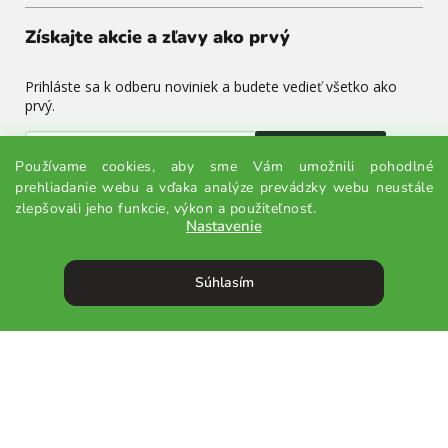
Získajte akcie a zľavy ako prvý
Prihláste sa k odberu noviniek a budete vedieť všetko ako
prvý.
Odoslať
Používame cookies, aby sme Vám umožnili pohodlné
prehliadanie webu a vďaka analýze prevádzky webu neustále
Odoslaním súhlasíte so spracovaním osobných údajov.
zlepšovali jeho funkcie, výkon a použiteľnosť.
Nastavenie
Súhlasím
Vytvoril Shoptet