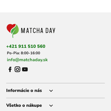
Z
á
p
ä
t
i
+421 911 510 560
e
Po-Pia: 8:00-16:00
info@matchaday.sk
Informácie o nás
Všetko o nákupe