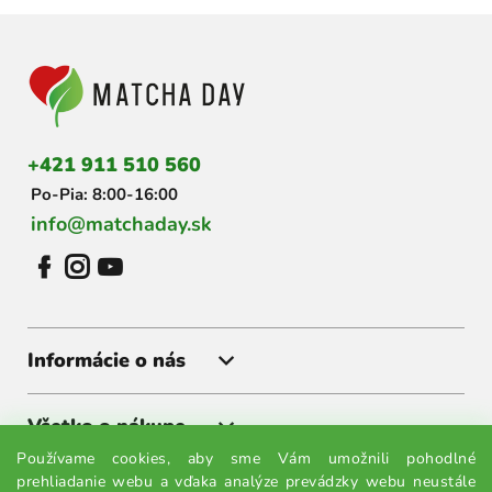
Z
á
p
ä
t
i
+421 911 510 560
e
Po-Pia: 8:00-16:00
info@matchaday.sk
Informácie o nás
Všetko o nákupe
Používame cookies, aby sme Vám umožnili pohodlné
prehliadanie webu a vďaka analýze prevádzky webu neustále
Získajte akcie a zľavy ako prvý