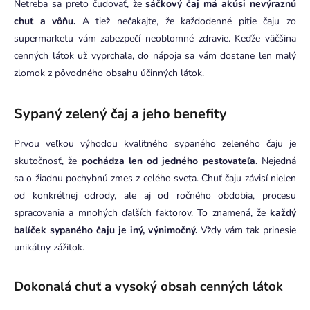
Netreba sa preto čudovať, že
sáčkový čaj má akúsi nevýraznú
chuť a vôňu.
A tiež nečakajte, že každodenné pitie čaju zo
supermarketu vám zabezpečí neoblomné zdravie. Keďže väčšina
cenných látok už vyprchala, do nápoja sa vám dostane len malý
zlomok z pôvodného obsahu účinných látok.
Sypaný zelený čaj a jeho benefity
Prvou veľkou výhodou kvalitného sypaného zeleného čaju je
skutočnosť, že
pochádza len od jedného pestovateľa.
Nejedná
sa o žiadnu pochybnú zmes z celého sveta. Chuť čaju závisí nielen
od konkrétnej odrody, ale aj od ročného obdobia, procesu
spracovania a mnohých ďalších faktorov. To znamená, že
každý
balíček sypaného čaju je iný, výnimočný.
Vždy vám tak prinesie
unikátny zážitok.
Dokonalá chuť a vysoký obsah cenných látok