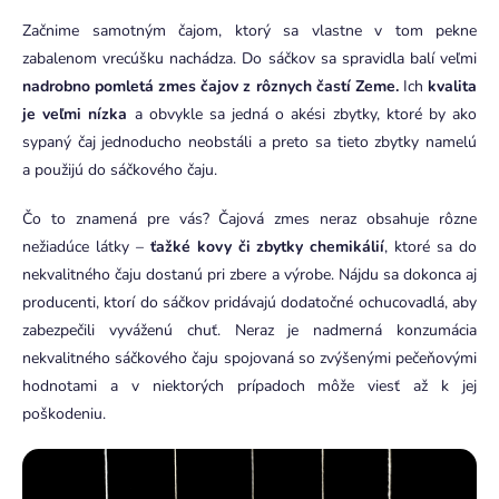
Začnime samotným čajom, ktorý sa vlastne v tom pekne
zabalenom vrecúšku nachádza. Do sáčkov sa spravidla balí veľmi
nadrobno pomletá zmes čajov z rôznych častí Zeme.
Ich
kvalita
je veľmi nízka
a obvykle sa jedná o akési zbytky, ktoré by ako
sypaný čaj jednoducho neobstáli a preto sa tieto zbytky namelú
a použijú do sáčkového čaju.
Čo to znamená pre vás? Čajová zmes neraz obsahuje rôzne
nežiadúce látky –
ťažké kovy či zbytky chemikálií
, ktoré sa do
nekvalitného čaju dostanú pri zbere a výrobe. Nájdu sa dokonca aj
producenti, ktorí do sáčkov pridávajú dodatočné ochucovadlá, aby
zabezpečili vyváženú chuť. Neraz je nadmerná konzumácia
nekvalitného sáčkového čaju spojovaná so zvýšenými pečeňovými
hodnotami a v niektorých prípadoch môže viesť až k jej
poškodeniu.