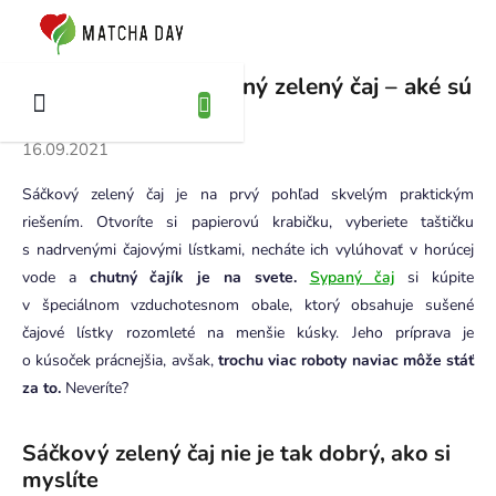
Prejsť
na
KUPNÝ
obsah
ÍK
Sáčkový verzus sypaný zelený čaj – aké sú
medzi nimi rozdiely?
16.09.2021
Sáčkový zelený čaj je na prvý pohľad skvelým praktickým
riešením. Otvoríte si papierovú krabičku, vyberiete taštičku
s nadrvenými čajovými lístkami, necháte ich vylúhovať v horúcej
vode a
chutný čajík je na svete.
Sypaný čaj
si kúpite
v špeciálnom vzduchotesnom obale, ktorý obsahuje sušené
čajové lístky rozomleté na menšie kúsky. Jeho príprava je
o kúsoček prácnejšia, avšak,
trochu viac roboty naviac môže stáť
za to.
Neveríte?
Sáčkový zelený čaj nie je tak dobrý, ako si
myslíte