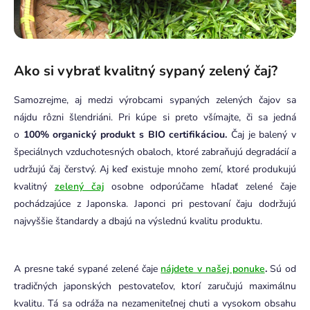
Ako si vybrať kvalitný sypaný zelený čaj?
Samozrejme, aj medzi výrobcami sypaných zelených čajov sa
nájdu rôzni šlendriáni. Pri kúpe si preto všímajte, či sa jedná
o
100% organický produkt s BIO certifikáciou.
Čaj je balený v
špeciálnych vzduchotesných obaloch, ktoré zabraňujú degradácií a
udržujú čaj čerstvý. Aj keď existuje mnoho zemí, ktoré produkujú
kvalitný
zelený čaj
osobne odporúčame hľadať zelené čaje
pochádzajúce z Japonska. Japonci pri pestovaní čaju dodržujú
najvyššie štandardy a dbajú na výslednú kvalitu produktu.
A presne také sypané zelené čaje
nájdete v našej ponuke
.
Sú od
tradičných japonských pestovateľov, ktorí zaručujú maximálnu
kvalitu. Tá sa odráža na nezameniteľnej chuti a vysokom obsahu