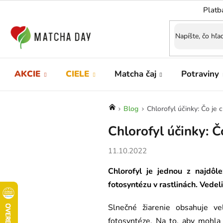
Prejsť
Platb
na
obsah
AKCIE
CIELE
Matcha čaj
Potraviny
Domov
Blog
Chlorofyl účinky: Čo je 
Chlorofyl účinky: Č
11.10.2022
Chlorofyl je jednou z najdôl
fotosyntézu v rastlinách. Vedel
Slnečné žiarenie obsahuje ve
fotosyntéze. Na to, aby mohla