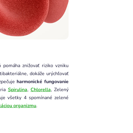
ň pomáha znižovať riziko vzniku
tibakteriálne, dokáže urýchľovať
ezpečuje
harmonické fungovanie
tria
Spirulina
,
Chlorella
, Zelený
huje všetky 4 spomínané zelené
káciou organizmu
.