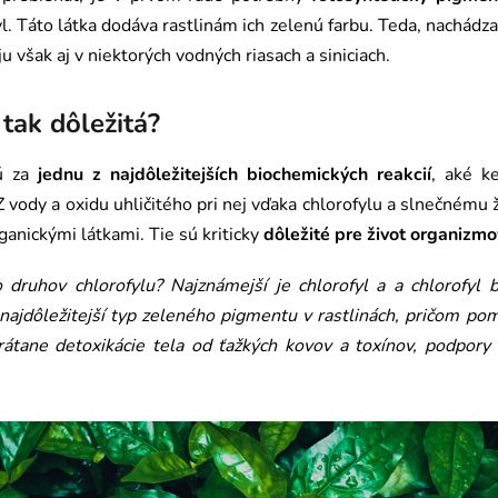
yl. Táto látka dodáva rastlinám ich zelenú farbu. Teda, nachádz
u však aj v niektorých vodných riasach a siniciach.
 tak dôležitá?
jú za
jednu z najdôležitejších biochemických reakcií
, aké k
 vody a oxidu uhličitého pri nej vďaka chlorofylu a slnečnému ži
ganickými látkami. Tie sú kriticky
dôležité pre život organizmo
ro druhov chlorofylu? Najznámejší je chlorofyl a a chlorofyl
 najdôležitejší typ zeleného pigmentu v rastlinách, pričom po
rátane detoxikácie tela od ťažkých kovov a toxínov, podpory 