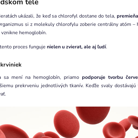
udskom tele
ratách ukázali, že keď sa chlorofyl dostane do tela,
premieňa
ganizmus si z molekuly chlorofylu zoberie centrálny atóm – ho
 vznikne hemoglobín.
e tento proces funguje
nielen u zvierat, ale aj ľudí
.
krviniek
ela sa mení na hemoglobín, priamo
podporuje tvorbu červe
šiemu prekrveniu jednotlivých tkanív. Keďže svaly dostávajú v
ať.