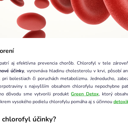
orení
patrí aj efektívna prevencia chorôb.
Chlorofyl v tele zárove
inové účinky
, vyrovnáva hladinu cholesterolu v krvi, pôsobí an
 pri bolestiach či poruchách metabolizmu. Jednoducho, zab
erpotraviny s najvyšším obsahom chlorofylu nepochybne pa
oho dôvodu sme vytvorili produkt
Green Detox
, ktorý obsa
krem vysokého podielu chlorofylu pomáha aj s účinnou
detoxi
 chlorofyl účinky?