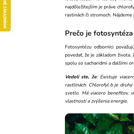
najdôležitejším je práve chlorof
rastinách či stromoch. Nájdeme j
Prečo je fotosyntéza
Fotosyntézu odborníci považu
povedať, že je základom života. Z
spolu so sacharidmi a ďalšími or
Vedeli ste, že
: Existuje viace
rastlinách.
Chlorofyl b je druhý
svetlo. Má viacero benefitov, v
vlastností a zvýšenia energie.