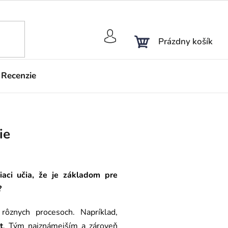
NÁKUPNÝ
Prázdny košík
KOŠÍK
Recenzie
ie
iaci učia, že je základom pre
?
rôznych procesoch. Napríklad,
t
. Tým najznámejším a zároveň