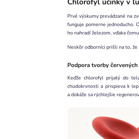
Chlorofyl účinky v ľ
Prvé výskumy prevádzané na zvie
funguje pomerne jednoducho. Or
ho nahradí železom, vďaka čomu
Neskôr odborníci prišli na to, ž
Podpora tvorby červených 
Keďže chlorofyl prijatý do t
chudokrvnosti a prispieva k lep
a dokáže sa rýchlejšie regenerov