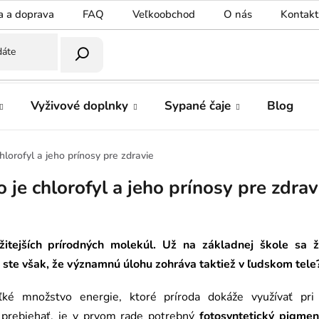
a a doprava
FAQ
Veľkoobchod
O nás
Kontakt
Vyživové doplnky
Sypané čaje
Blog
chlorofyl a jeho prínosy pre zdravie
o je chlorofyl a jeho prínosy pre zdrav
ežitejších prírodných molekúl. Už na základnej škole sa ž
i ste však, že významnú úlohu zohráva taktiež v ľudskom tele
ľké množstvo energie, ktoré príroda dokáže využívať pri 
 prebiehať, je v prvom rade potrebný
fotosyntetický pigmen