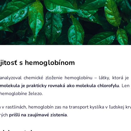
ojitosť s hemoglobínom
nalyzoval chemické zloženie hemoglobínu – látky, ktorá je
 molekula je prakticky rovnaká ako molekula chlorofylu
. Len
 hemoglobíne železo.
a v rastlinách, hemoglobín zas na transport kyslíka v ľudskej k
orých
prišli na zaujímavé zistenia
.