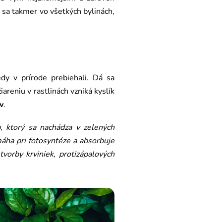
a sa takmer vo všetkých bylinách,
edy v prírode prebiehali. Dá sa
areniu v rastlinách vzniká kyslík
v
.
 b, ktorý sa nachádza v zelených
máha pri fotosyntéze a absorbuje
tvorby krviniek, protizápalových