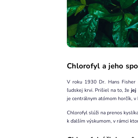
Chlorofyl a jeho sp
V roku 1930 Dr. Hans Fisher a
ľudskej krvi. Prišiel na to, že
jej
je centrálnym atómom horčík, v
Chlorofyl slúži na prenos kyslík
k ďalším výskumom, v rámci kt