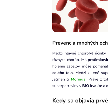
Prevencia mnohých och
Medzi hlavné chlorofyl účinky 
rôznych chorôb. Má
protirakov
hojenie zápalov, môže pomáhať
celého tela
. Medzi zelené sup
Jačmen či
Moringa
. Práve z t
superpotraviny v
BIO kvalite
a o
Kedy sa objavia prvé