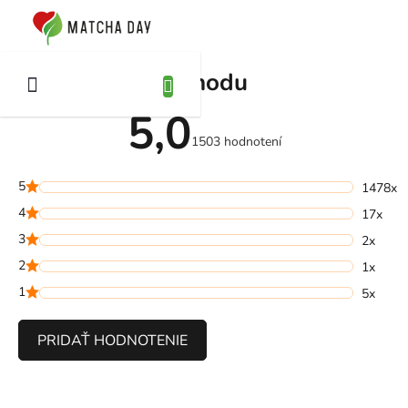
Prejsť
na
KUPNÝ
obsah
ÍK
Hodnotenie obchodu
5,0
Priemerné
hodnotenie
1503 hodnotení
obchodu
je
5,0
5
z
1478x
5
4
hviezdičiek.
17x
3
2x
2
1x
1
5x
PRIDAŤ HODNOTENIE
V
ý