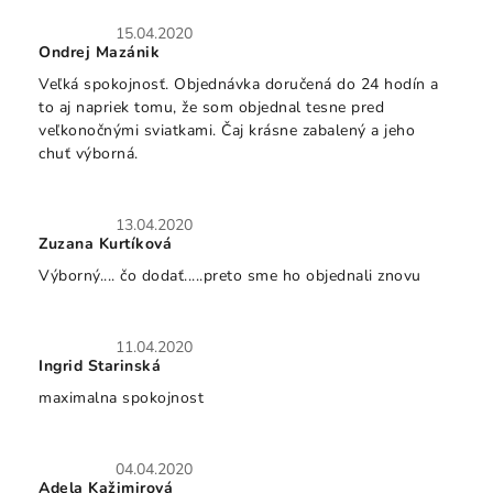
p
Hodnotenie obchodu je 5 z 5 hviezdičiek.
15.04.2020
i
Ondrej Mazánik
s
Veľká spokojnosť. Objednávka doručená do 24 hodín a
h
to aj napriek tomu, že som objednal tesne pred
o
veľkonočnými sviatkami. Čaj krásne zabalený a jeho
d
chuť výborná.
n
o
t
Hodnotenie obchodu je 5 z 5 hviezdičiek.
13.04.2020
e
Zuzana Kurtíková
n
Výborný.... čo dodať.....preto sme ho objednali znovu
í
Hodnotenie obchodu je 5 z 5 hviezdičiek.
11.04.2020
Ingrid Starinská
maximalna spokojnost
Hodnotenie obchodu je 5 z 5 hviezdičiek.
04.04.2020
Adela Kažimirová