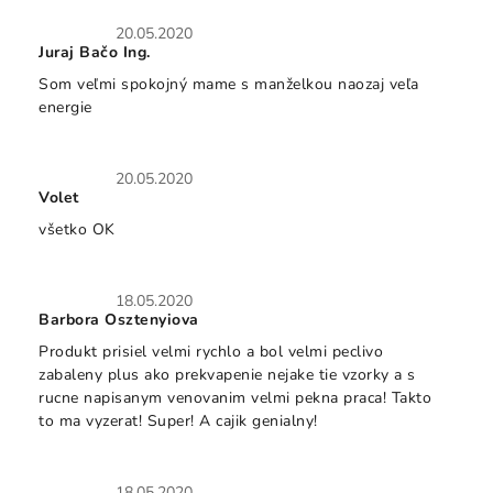
p
Hodnotenie obchodu je 5 z 5 hviezdičiek.
20.05.2020
i
Juraj Bačo Ing.
s
Som veľmi spokojný mame s manželkou naozaj veľa
h
energie
o
d
n
Hodnotenie obchodu je 5 z 5 hviezdičiek.
20.05.2020
o
Volet
t
všetko OK
e
n
í
Hodnotenie obchodu je 5 z 5 hviezdičiek.
18.05.2020
Barbora Osztenyiova
Produkt prisiel velmi rychlo a bol velmi peclivo
zabaleny plus ako prekvapenie nejake tie vzorky a s
rucne napisanym venovanim velmi pekna praca! Takto
to ma vyzerat! Super! A cajik genialny!
Hodnotenie obchodu je 5 z 5 hviezdičiek.
18.05.2020