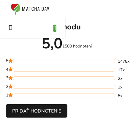
Prejsť
na
KUPNÝ
obsah
ÍK
Hodnotenie obchodu
5,0
Priemerné
hodnotenie
1503 hodnotení
obchodu
je
5,0
5
z
1478x
5
4
hviezdičiek.
17x
3
2x
2
1x
1
5x
PRIDAŤ HODNOTENIE
V
ý