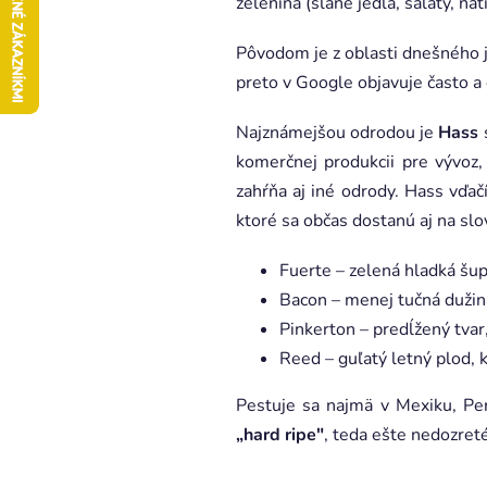
zelenina (slané jedlá, šaláty, nát
Pôvodom je z oblasti dnešného j
preto v Google objavuje často a
Najznámejšou odrodou je
Hass
komerčnej produkcii pre vývoz,
zahŕňa aj iné odrody. Hass vďač
ktoré sa občas dostanú aj na slo
Fuerte – zelená hladká šup
Bacon – menej tučná dužina
Pinkerton – predĺžený tvar
Reed – guľatý letný plod,
Pestuje sa najmä v Mexiku, Peru
„hard ripe"
, teda ešte nedozreté