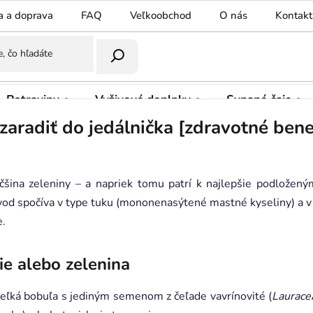
a a doprava
FAQ
Veľkoobchod
O nás
Kontakt
Potraviny
Vyživové doplnky
Sypané čaje
zaradiť do jedálnička [zdravotné bene
čšina zeleniny – a napriek tomu patrí k najlepšie podložený
vod spočíva v type tuku (mononenasýtené mastné kyseliny) a v
e.
ie alebo zelenina
veľká bobuľa s jediným semenom z čeľade vavrínovité (
Laurace