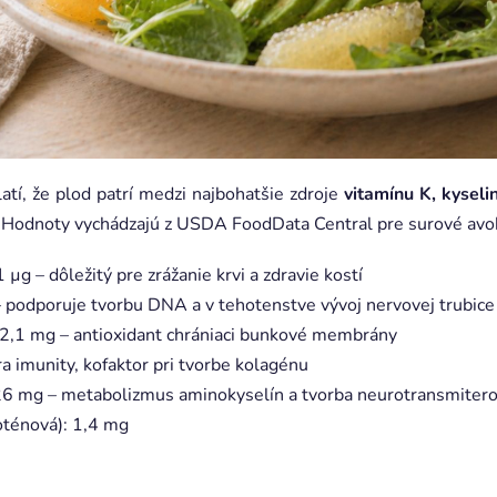
atí, že plod patrí medzi najbohatšie zdroje
vitamínu K, kyselin
 Hodnoty vychádzajú z USDA FoodData Central pre surové avo
 µg – dôležitý pre zrážanie krvi a zdravie kostí
– podporuje tvorbu DNA a v tehotenstve vývoj nervovej trubice
: 2,1 mg – antioxidant chrániaci bunkové membrány
 imunity, kofaktor pri tvorbe kolagénu
,26 mg – metabolizmus aminokyselín a tvorba neurotransmiter
oténová): 1,4 mg