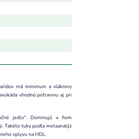
haridov má minimum a vlákniny
 avokáda vhodnú potravinu aj pri
tučné jedlo". Dominujú v ňom
eji. Takéto tuky podľa metaanalýz
ívneho vplyvu na HDL.