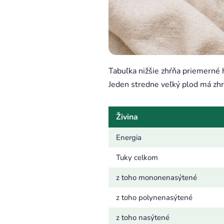
Tabuľka nižšie zhŕňa priemerné
Jeden stredne veľký plod má zhr
Živina
Energia
Tuky celkom
z toho mononenasýtené
z toho polynenasýtené
z toho nasýtené