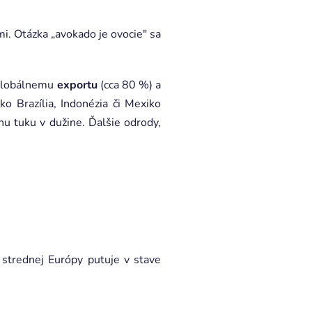
i. Otázka „avokado je ovocie" sa
 globálnemu
exportu
(cca 80 %) a
o Brazília, Indonézia či Mexiko
hu tuku v dužine. Ďalšie odrody,
o strednej Európy putuje v stave