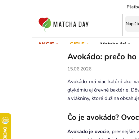
Prejsť
Platb
na
obsah
AKCIE
CIELE
Matcha čaj
Avokádo: prečo ho 
15.06.2026
Avokádo má viac kalórií ako vä
glykémiu aj črevné baktérie. Dô
a vlákniny, ktoré dužina obsahuj
Čo je avokádo? Ovoc
Avokádo je ovocie
, presnejšie 