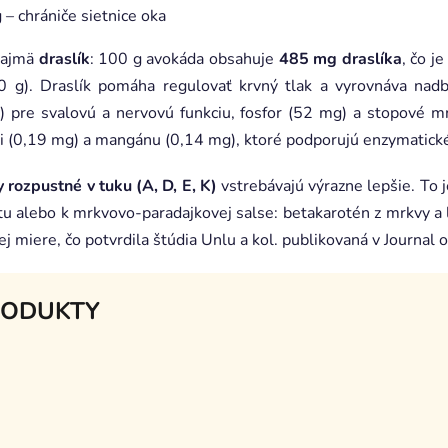
 – chrániče sietnice oka
 najmä
draslík
: 100 g avokáda obsahuje
485 mg draslíka
, čo j
g). Draslík pomáha regulovať krvný tlak a vyrovnáva nadby
) pre svalovú a nervovú funkciu, fosfor (52 mg) a stopové m
i (0,19 mg) a mangánu (0,14 mg), ktoré podporujú enzymatické
 rozpustné v tuku (A, D, E, K)
vstrebávajú výrazne lepšie. To 
u alebo k mrkvovo-paradajkovej salse: betakarotén z mrkvy a 
j miere, čo potvrdila štúdia Unlu a kol. publikovaná v Journal o
RODUKTY