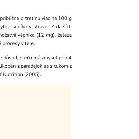
e približne o tretinu viac na 100 g
tok sodíka v strave. Z ďalších
nožstvá vápnika (12 mg), železa
 procesy v tele.
je dôvod, prečo má zmysel pridať
likopén z paradajok sa s tukom z
f Nutrition (2005).