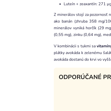
Luteín + zeaxantín: 271 µg
Z minerálov stojí za pozornosť
ako banán (zhruba 358 mg/100 
minerálov vyniká horčík (29 mg
(0,55 mg), zinku (0,64 mg), med
V kombinácii s tukmi sa
vitamíny
plátky avokáda k zelenému šalát
avokáda dostanú do krvi vo vyšše
ODPORÚČANÉ P