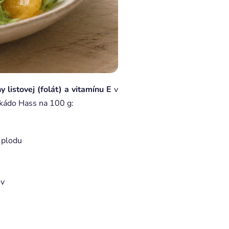
y listovej (folát) a vitamínu E
v
kádo Hass na 100 g:
 plodu
ov