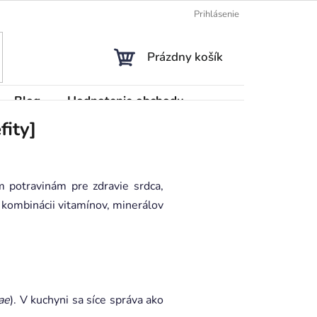
Prihlásenie
NÁKUPNÝ
Prázdny košík
KOŠÍK
Blog
Hodnotenie obchodu
fity]
m potravinám pre zdravie srdca,
 kombinácii vitamínov, minerálov
ae
). V kuchyni sa síce správa ako