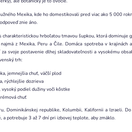
ierky), ale botanicky je to ovocie.
užného Mexika, kde ho domestikovali pred viac ako 5 000 rokm
 odpoveď znie áno.
s charakteristickou hrboľatou tmavou šupkou, ktorá dominuje
 najmä z Mexika, Peru a Čile. Domáca spotreba v krajinách ak
í za svoje postavenie dlhej skladovateľnosti a vysokému obsa
venský trh:
ka, jemnejšia chuť, väčší plod
, rýchlejšie dozrieva
, vysoký podiel dužiny voči kôstke
 krémová chuť
, Dominikánskej republike, Kolumbii, Kalifornii a Izraeli. D
, a potrebuje 3 až 7 dní pri izbovej teplote, aby zmäklo.