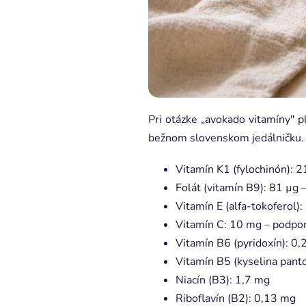
Pri otázke „avokado vitamíny" pl
bežnom slovenskom jedálničku.
Vitamín K1 (fylochinón): 21
Folát (vitamín B9): 81 µg 
Vitamín E (alfa-tokoferol)
Vitamín C: 10 mg – podpora
Vitamín B6 (pyridoxín): 0
Vitamín B5 (kyselina pant
Niacín (B3): 1,7 mg
Riboflavín (B2): 0,13 mg