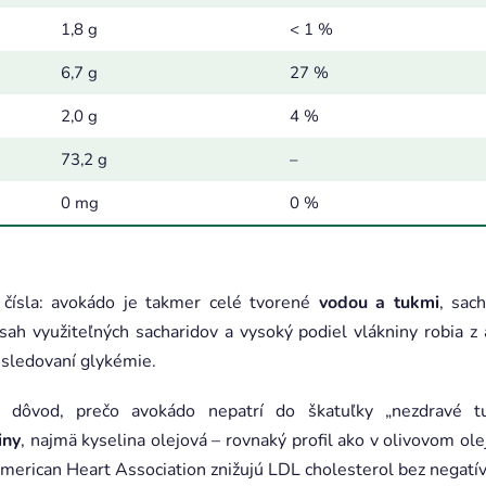
1,8 g
< 1 %
6,7 g
27 %
2,0 g
4 %
73,2 g
–
0 mg
0 %
e čísla: avokádo je takmer celé tvorené
vodou a tukmi
, sac
sah využiteľných sacharidov a vysoký podiel vlákniny robia z
 sledovaní glykémie.
e dôvod, prečo avokádo nepatrí do škatuľky „nezdravé 
iny
, najmä kyselina olejová – rovnaký profil ako v olivovom ol
American Heart Association znižujú LDL cholesterol bez negat