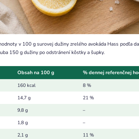
 hodnoty v 100 g surovej dužiny zrelého avokáda Hass podľa 
uba 150 g dužiny po odstránení kôstky a šupky.
Obsah na 100 g
% dennej referenčnej h
160 kcal
8 %
14,7 g
21 %
9,8 g
–
1,8 g
–
2,1 g
11 %