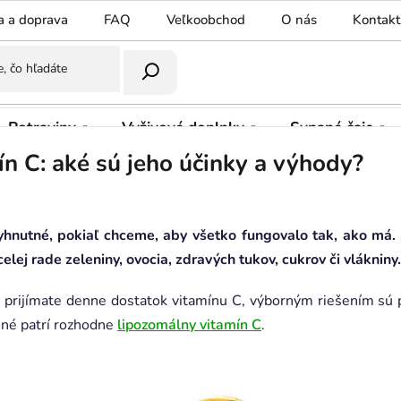
a a doprava
FAQ
Veľkoobchod
O nás
Kontakt
Potraviny
Vyživové doplnky
Sypané čaje
n C: aké sú jeho účinky a výhody?
yhnutné, pokiaľ chceme, aby všetko fungovalo tak, ako má. 
elej rade zeleniny, ovocia, zdravých tukov, cukrov či vlákniny
že prijímate denne dostatok vitamínu C, výborným riešením sú
ené patrí rozhodne
lipozomálny vitamín C
.