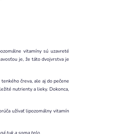
ipozomálne vitamíny sú uzavreté
mavosťou je, že táto dvojvrstva je
o tenkého čreva, ale aj do pečene
ležité nutrienty a lieky. Dokonca,
orúča užívať lipozomálny vitamín
ená tuk a soma telo.