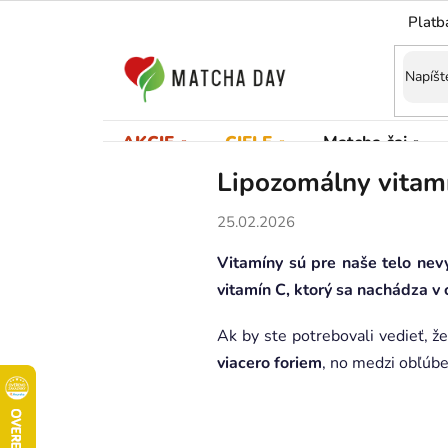
Prejsť
Platb
na
obsah
AKCIE
CIELE
Matcha čaj
Lipozomálny vitamí
25.02.2026
Vitamíny sú pre naše telo nev
vitamín C, ktorý sa nachádza v c
Ak by ste potrebovali vedieť, 
viacero foriem
, no medzi obľúb