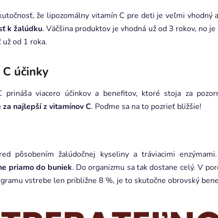
utočnosť, že lipozomálny vitamín C pre deti je veľmi vhodný 
sť k žalúdku
. Väčšina produktov je vhodná už od 3 rokov, no j
 už od 1 roka.
 C účinky
C prináša viacero účinkov a benefitov, ktoré stoja za pozor
 za najlepší z vitamínov C
. Poďme sa na to pozrieť bližšie!
red pôsobením žalúdočnej kyseliny a tráviacimi enzýmami.
ne priamo do buniek
. Do organizmu sa tak dostane celý. V po
o gramu vstrebe len približne 8 %, je to skutočne obrovský bene