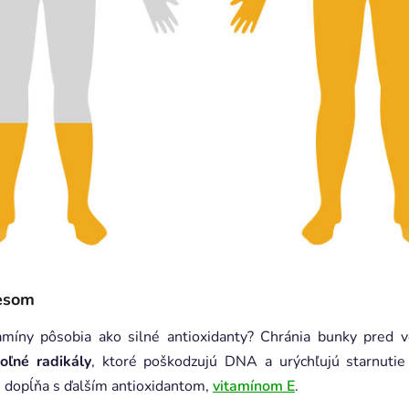
resom
tamíny pôsobia ako silné antioxidanty? Chránia bunky pred 
voľné radikály
, ktoré poškodzujú DNA a urýchľujú starnutie 
 dopĺňa s ďalším antioxidantom,
vitamínom E
.