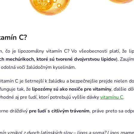
itamín C?
, čo je lipozomálny vitamín C? Vo všeobecnosti platí, že l
h mechúrikoch, ktoré sú tvorené dvojvrstvou lipidov
). Zaují
j odolná voči žalúdočným kyselinám.
itamín C je šetrnejší k žalúdku a bezpečnejšie prejde nielen d
funguje tak, že
lipozómy sú ako nosiče pre vitamíny
, ďalšie dô
hodné aj pre ľudí, ktorí potrebujú vyššie dávky
vitamínu C
.
erne dráždivý
pre ľudí s citlivým trávením
, práve preto sa odp
mín vznikol z dvoch latinských slov – lipos a soma? Lipos znam