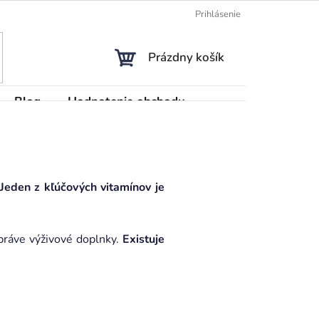
Prihlásenie
NÁKUPNÝ
Prázdny košík
KOŠÍK
Blog
Hodnotenie obchodu
Jeden z kľúčových vitamínov je
.
 práve výživové doplnky.
Existuje