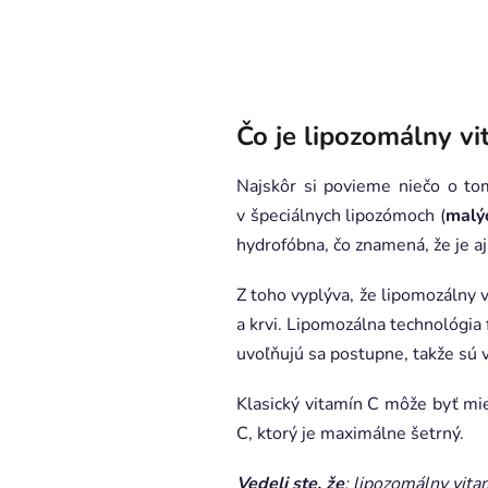
Čo je lipozomálny v
Najskôr si povieme niečo o tom
v špeciálnych lipozómoch (
malýc
hydrofóbna, čo znamená, že je a
Z toho vyplýva, že lipomozálny v
a krvi. Lipomozálna technológia 
uvoľňujú sa postupne, takže sú v
Klasický vitamín C môže byť mi
C, ktorý je maximálne šetrný.
Vedeli ste, že
: lipozomálny vita