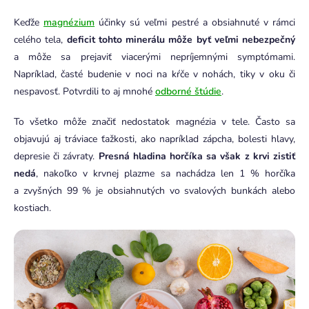
Keďže
magnézium
účinky sú veľmi pestré a obsiahnuté v rámci
celého tela,
deficit tohto minerálu môže byť veľmi nebezpečný
a môže sa prejaviť viacerými nepríjemnými symptómami.
Napríklad, časté budenie v noci na kŕče v nohách, tiky v oku či
nespavosť. Potvrdili to aj mnohé
odborné štúdie
.
To všetko môže značiť nedostatok magnézia v tele. Často sa
objavujú aj tráviace ťažkosti, ako napríklad zápcha, bolesti hlavy,
depresie či závraty.
Presná hladina horčíka sa však z krvi zistiť
nedá
, nakoľko v krvnej plazme sa nachádza len 1 % horčíka
a zvyšných 99 % je obsiahnutých vo svalových bunkách alebo
kostiach.