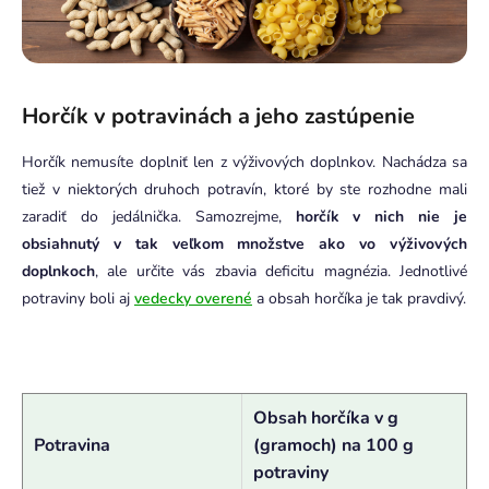
Horčík v potravinách a jeho zastúpenie
Horčík nemusíte doplniť len z výživových doplnkov. Nachádza sa
tiež v niektorých druhoch potravín, ktoré by ste rozhodne mali
zaradiť do jedálnička. Samozrejme,
horčík v nich nie je
obsiahnutý v tak veľkom množstve ako vo výživových
doplnkoch
, ale určite vás zbavia deficitu magnézia. Jednotlivé
potraviny boli aj
vedecky overené
a obsah horčíka je tak pravdivý.
Obsah horčíka v g
Potravina
(gramoch) na 100 g
potraviny