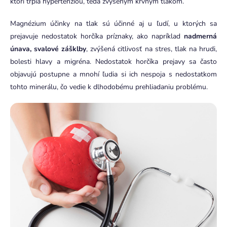
ktorí trpia hypertenziou, teda zvýšeným krvným tlakom.
Magnézium účinky na tlak sú účinné aj u ľudí, u ktorých sa
prejavuje nedostatok horčíka príznaky, ako napríklad
nadmerná
únava, svalové zášklby
, zvýšená citlivosť na stres, tlak na hrudi,
bolesti hlavy a migréna. Nedostatok horčíka prejavy sa často
objavujú postupne a mnohí ľudia si ich nespoja s nedostatkom
tohto minerálu, čo vedie k dlhodobému prehliadaniu problému.