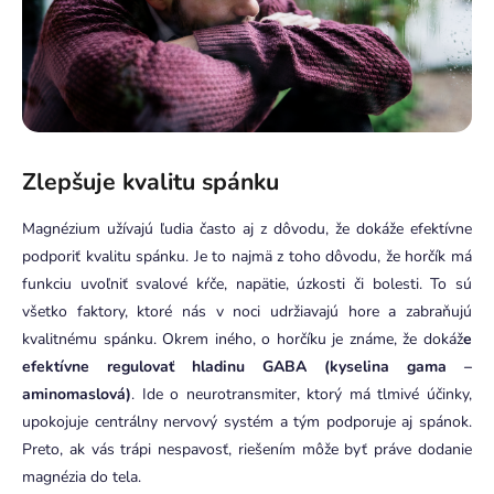
Zlepšuje kvalitu spánku
Magnézium užívajú ľudia často aj z dôvodu, že dokáže efektívne
podporiť kvalitu spánku. Je to najmä z toho dôvodu, že horčík má
funkciu uvoľniť svalové kŕče, napätie, úzkosti či bolesti. To sú
všetko faktory, ktoré nás v noci udržiavajú hore a zabraňujú
kvalitnému spánku. Okrem iného, o horčíku je známe, že dokáž
e
efektívne regulovať hladinu GABA (kyselina gama –
aminomaslová)
. Ide o neurotransmiter, ktorý má tlmivé účinky,
upokojuje centrálny nervový systém a tým podporuje aj spánok.
Preto, ak vás trápi nespavosť, riešením môže byť práve dodanie
magnézia do tela.