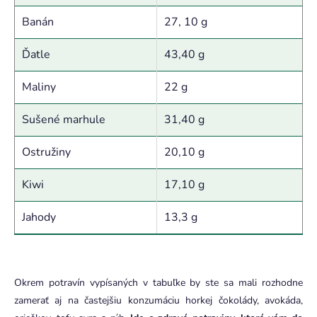
Banán
27, 10 g
Ďatle
43,40 g
Maliny
22 g
Sušené marhule
31,40 g
Ostružiny
20,10 g
Kiwi
17,10 g
Jahody
13,3 g
Okrem potravín vypísaných v tabuľke by ste sa mali rozhodne
zamerať aj na častejšiu konzumáciu horkej čokolády, avokáda,