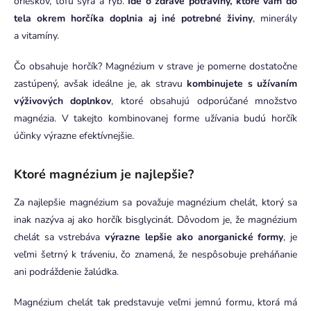
orieškov, tofu syra a rýb.
Ide o zdravé potraviny, ktoré vám do
tela okrem horčíka doplnia aj iné potrebné živiny
, minerály
a vitamíny.
Čo obsahuje horčík? Magnézium v strave je pomerne dostatočne
zastúpený, avšak ideálne je, ak stravu
kombinujete s užívaním
výživových doplnkov
, ktoré obsahujú odporúčané množstvo
magnézia. V takejto kombinovanej forme užívania budú horčík
účinky výrazne efektívnejšie.
Ktoré magnézium je najlepšie?
Za najlepšie magnézium sa považuje magnézium chelát, ktorý sa
inak nazýva aj ako horčík bisglycinát. Dôvodom je, že magnézium
chelát sa vstrebáva
výrazne lepšie ako anorganické formy
, je
veľmi šetrný k tráveniu, čo znamená, že nespôsobuje preháňanie
ani podráždenie žalúdka.
Magnézium chelát tak predstavuje veľmi jemnú formu, ktorá má