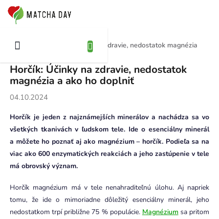
Prejsť
NÁKUPNÝ
na
OŠÍK
obsah
Horčík: Účinky na zdravie, nedostatok magnézia
Domov
Blog
a ako ho doplniť
Horčík: Účinky na zdravie, nedostatok
magnézia a ako ho doplniť
04.10.2024
Horčík je jeden z najznámejších minerálov a nachádza sa vo
všetkých tkanivách v ľudskom tele. Ide o esenciálny minerál
a môžete ho poznať aj ako magnézium – horčík. Podieľa sa na
viac ako 600 enzymatických reakciách a jeho zastúpenie v tele
má obrovský význam.
Horčík magnézium má v tele nenahraditeľnú úlohu. Aj napriek
tomu, že ide o mimoriadne dôležitý esenciálny minerál, jeho
nedostatkom trpí približne 75 % populácie.
Magnézium
sa pritom