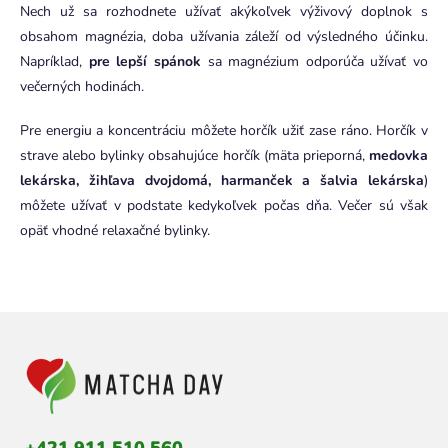
Nech už sa rozhodnete užívať akýkoľvek výživový doplnok s
obsahom magnézia, doba užívania záleží od výsledného účinku.
Napríklad,
pre lepší spánok
sa magnézium odporúča užívať vo
večerných hodinách.
Pre energiu a koncentráciu môžete horčík užiť zase ráno. Horčík v
strave alebo bylinky obsahujúce horčík (mäta prieporná,
medovka
lekárska, žihľava dvojdomá, harmanček a šalvia lekárska
)
môžete užívať v podstate kedykoľvek počas dňa. Večer sú však
opäť vhodné relaxačné bylinky.
Z
á
p
ä
t
i