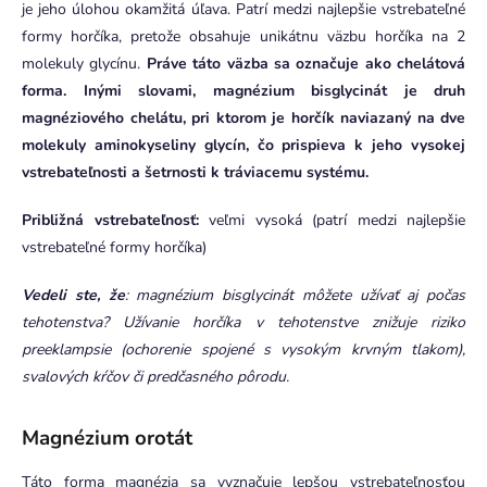
je jeho úlohou okamžitá úľava. Patrí medzi najlepšie vstrebateľné
formy horčíka, pretože obsahuje unikátnu väzbu horčíka na 2
molekuly glycínu.
Práve táto väzba sa označuje ako chelátová
forma. Inými slovami, magnézium bisglycinát je druh
magnéziového chelátu, pri ktorom je horčík naviazaný na dve
molekuly aminokyseliny glycín, čo prispieva k jeho vysokej
vstrebateľnosti a šetrnosti k tráviacemu systému.
Približná vstrebateľnosť:
veľmi vysoká (patrí medzi najlepšie
vstrebateľné formy horčíka)
Vedeli ste, že
: magnézium bisglycinát môžete užívať aj počas
tehotenstva? Užívanie horčíka v tehotenstve znižuje riziko
preeklampsie (ochorenie spojené s vysokým krvným tlakom),
svalových kŕčov či predčasného pôrodu.
Magnézium orotát
Táto forma magnézia sa vyznačuje lepšou vstrebateľnosťou