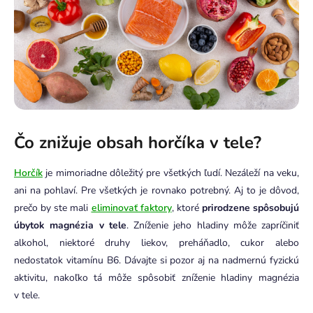
Čo znižuje obsah horčíka v tele?
Horčík
je mimoriadne dôležitý pre všetkých ľudí. Nezáleží na veku,
ani na pohlaví. Pre všetkých je rovnako potrebný. Aj to je dôvod,
prečo by ste mali
eliminovať faktory
, ktoré
prirodzene spôsobujú
úbytok magnézia v tele
. Zníženie jeho hladiny môže zapríčiniť
alkohol, niektoré druhy liekov, preháňadlo, cukor alebo
nedostatok vitamínu B6. Dávajte si pozor aj na nadmernú fyzickú
aktivitu, nakoľko tá môže spôsobiť zníženie hladiny magnézia
v tele.