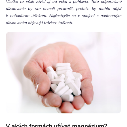
Všetko to však závisí aj od veku a pohlavia. Toto odporúčané
dávkovanie by ste nemali prekročiť, pretože by mohlo dôjsť
k nežiadúcim účinkom. Najčastejšie sa v spojení s nadmerným
dávkovaním objavujú tráviace ťažkosti.
V akých formách užívať magnézium?