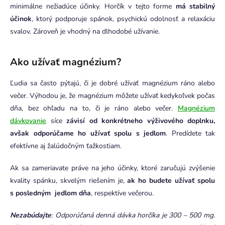
minimálne nežiadúce účinky. Horčík v tejto forme
má stabilný
účinok
, ktorý podporuje spánok, psychickú odolnosť a relaxáciu
svalov. Zároveň je vhodný na dlhodobé užívanie.
Ako užívať magnézium?
Ľudia sa často pýtajú, či je dobré užívať magnézium ráno alebo
večer. Výhodou je, že magnézium môžete užívať kedykoľvek počas
dňa, bez ohľadu na to, či je ráno alebo večer.
Magnézium
dávkovanie
síce
závisí od konkrétneho výživového doplnku,
avšak odporúčame ho užívať spolu s jedlom
. Predídete tak
efektívne aj žalúdočným ťažkostiam.
Ak sa zameriavate práve na jeho účinky, ktoré zaručujú zvýšenie
kvality spánku, skvelým riešením je,
ak ho budete užívať spolu
s posledným jedlom dňa
, respektíve večerou.
Nezabúdajte
: Odporúčaná denná dávka horčíka je 300 – 500 mg.