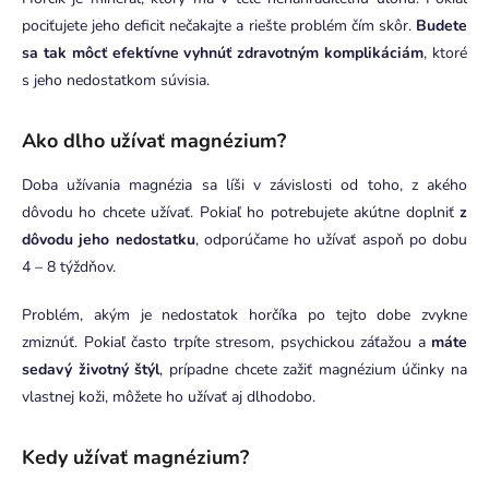
pociťujete jeho deficit nečakajte a riešte problém čím skôr.
Budete
sa tak môcť efektívne vyhnúť zdravotným komplikáciám
, ktoré
s jeho nedostatkom súvisia.
Ako dlho užívať magnézium?
Doba užívania magnézia sa líši v závislosti od toho, z akého
dôvodu ho chcete užívať. Pokiaľ ho potrebujete akútne doplniť
z
dôvodu jeho nedostatku
, odporúčame ho užívať aspoň po dobu
4 – 8 týždňov.
Problém, akým je nedostatok horčíka po tejto dobe zvykne
zmiznúť. Pokiaľ často trpíte stresom, psychickou záťažou a
máte
sedavý životný štýl
, prípadne chcete zažiť magnézium účinky na
vlastnej koži, môžete ho užívať aj dlhodobo.
Kedy užívať magnézium?