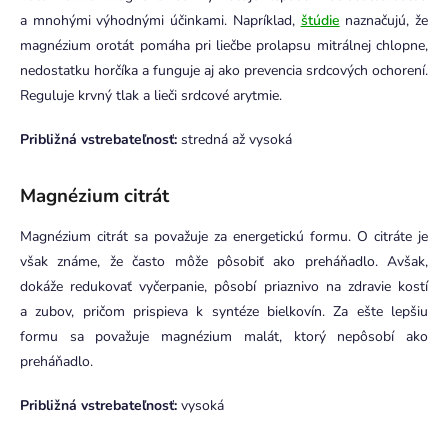
a mnohými výhodnými účinkami. Napríklad,
štúdie
naznačujú, že
magnézium orotát pomáha pri liečbe prolapsu mitrálnej chlopne,
nedostatku horčíka a funguje aj ako prevencia srdcových ochorení.
Reguluje krvný tlak a lieči srdcové arytmie.
Približná vstrebateľnosť:
stredná až vysoká
Magnézium citrát
Magnézium citrát sa považuje za energetickú formu. O citráte je
však známe, že často môže pôsobiť ako preháňadlo. Avšak,
dokáže redukovať vyčerpanie, pôsobí priaznivo na zdravie kostí
a zubov, pričom prispieva k syntéze bielkovín. Za ešte lepšiu
formu sa považuje magnézium malát, ktorý nepôsobí ako
preháňadlo.
Približná vstrebateľnosť:
vysoká