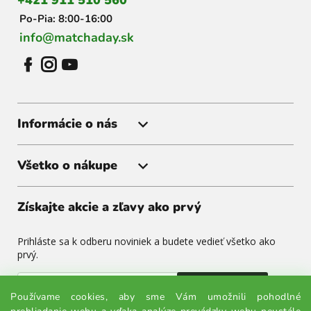
+421 911 510 560
e
Po-Pia: 8:00-16:00
info@matchaday.sk
Informácie o nás
Všetko o nákupe
Získajte akcie a zľavy ako prvý
Prihláste sa k odberu noviniek a budete vedieť všetko ako
prvý.
Odoslať
Používame cookies, aby sme Vám umožnili pohodlné