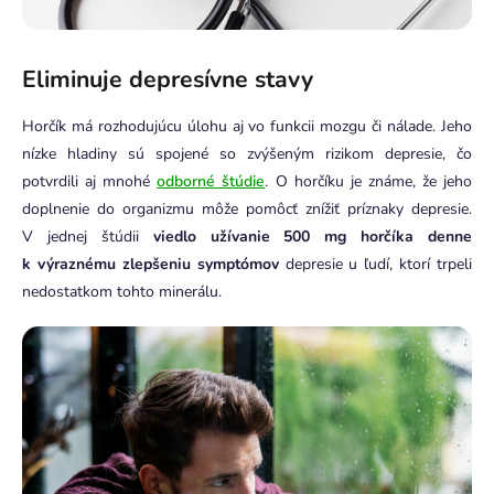
Eliminuje depresívne stavy
Horčík má rozhodujúcu úlohu aj vo funkcii mozgu či nálade. Jeho
nízke hladiny sú spojené so zvýšeným rizikom depresie, čo
potvrdili aj mnohé
odborné štúdie
. O horčíku je známe, že jeho
doplnenie do organizmu môže pomôcť znížiť príznaky depresie.
V jednej štúdii
viedlo užívanie 500 mg horčíka denne
k výraznému zlepšeniu symptómov
depresie u ľudí, ktorí trpeli
nedostatkom tohto minerálu.