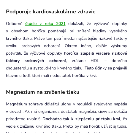
Podporuje kardiovaskulárne zdravie
Odborné
štúdie z roku 2021
dokázali, že výživové doplnky
s obsahom horčíka pomáhajú pri znížení hladiny vysokého
krvného tlaku. Práve ten patrí medzi najčastejšie rizikové faktory
vzniku srdcových ochorení. Okrem iného, ďalšie výskumy
potvrdili, že výživové doplnky
horčíka zlepšili viaceré rizikové
faktory srdcových ochorení
, vrátane HDL – dobrého
cholesterolu a systolického krvného tlaku. Tieto účinky sa prejavili
hlavne u ľudí, ktorí mali nedostatok horčíka v krvi.
Magnézium na zníženie tlaku
Magnézium zohráva dôležitú úlohu v regulácii svalového napätia
v cievach. Ak má organizmus dostatok magnézia, cievy sa dokážu
prirodzene uvoľniť.
Dochádza tak k zlepšeniu prietoku krvi
, čo
vedie k zníženiu krvného tlaku. Preto by mali horčík užívať aj ľudia,