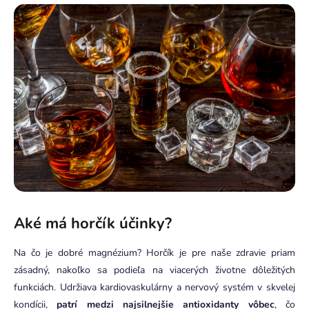
Aké má horčík účinky?
Na čo je dobré magnézium? Horčík je pre naše zdravie priam
zásadný, nakoľko sa podieľa na viacerých životne dôležitých
funkciách. Udržiava kardiovaskulárny a nervový systém v skvelej
kondícii,
patrí medzi najsilnejšie antioxidanty vôbec
, čo