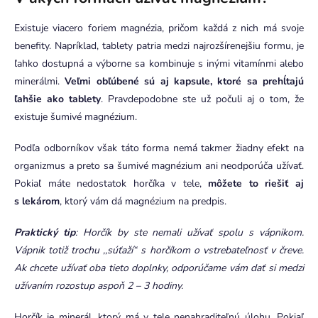
Existuje viacero foriem magnézia, pričom každá z nich má svoje
benefity. Napríklad, tablety patria medzi najrozšírenejšiu formu, je
ľahko dostupná a výborne sa kombinuje s inými vitamínmi alebo
minerálmi.
Veľmi obľúbené sú aj kapsule, ktoré sa prehĺtajú
ľahšie ako tablety
. Pravdepodobne ste už počuli aj o tom, že
existuje šumivé magnézium.
Podľa odborníkov však táto forma nemá takmer žiadny efekt na
organizmus a preto sa šumivé magnézium ani neodporúča užívať.
Pokiaľ máte nedostatok horčíka v tele,
môžete to riešiť aj
s lekárom
, ktorý vám dá magnézium na predpis.
Praktický tip
: Horčík by ste nemali užívať spolu s vápnikom.
Vápnik totiž trochu ,,súťaží“ s horčíkom o vstrebateľnosť v čreve.
Ak chcete užívať oba tieto doplnky, odporúčame vám dať si medzi
užívaním rozostup aspoň 2 – 3 hodiny.
Horčík je minerál, ktorý má v tele nenahraditeľnú úlohu. Pokiaľ