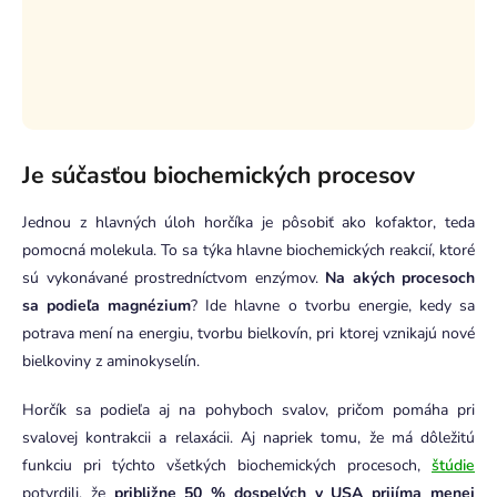
Je súčasťou biochemických procesov
Jednou z hlavných úloh horčíka je pôsobiť ako kofaktor, teda
pomocná molekula. To sa týka hlavne biochemických reakcií, ktoré
sú vykonávané prostredníctvom enzýmov.
Na akých procesoch
sa podieľa magnézium
? Ide hlavne o tvorbu energie, kedy sa
potrava mení na energiu, tvorbu bielkovín, pri ktorej vznikajú nové
bielkoviny z aminokyselín.
Horčík sa podieľa aj na pohyboch svalov, pričom pomáha pri
svalovej kontrakcii a relaxácii. Aj napriek tomu, že má dôležitú
funkciu pri týchto všetkých biochemických procesoch,
štúdie
potvrdili, že
približne 50 % dospelých v USA prijíma menej