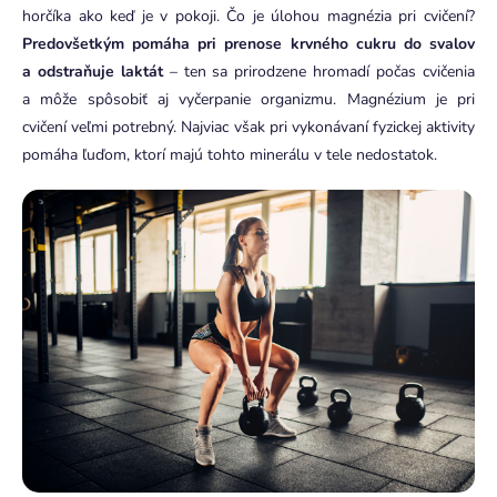
horčíka ako keď je v pokoji. Čo je úlohou magnézia pri cvičení?
Predovšetkým pomáha pri prenose krvného cukru do svalov
a odstraňuje laktát
– ten sa prirodzene hromadí počas cvičenia
a môže spôsobiť aj vyčerpanie organizmu. Magnézium je pri
cvičení veľmi potrebný. Najviac však pri vykonávaní fyzickej aktivity
pomáha ľuďom, ktorí majú tohto minerálu v tele nedostatok.