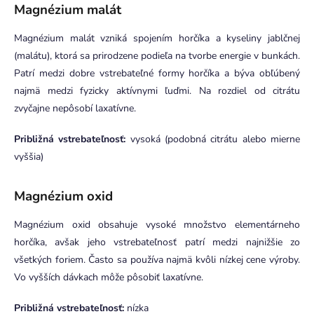
Magnézium malát
Magnézium malát vzniká spojením horčíka a kyseliny jablčnej
(malátu), ktorá sa prirodzene podieľa na tvorbe energie v bunkách.
Patrí medzi dobre vstrebateľné formy horčíka a býva obľúbený
najmä medzi fyzicky aktívnymi ľuďmi. Na rozdiel od citrátu
zvyčajne nepôsobí laxatívne.
Približná vstrebateľnosť:
vysoká (podobná citrátu alebo mierne
vyššia)
Magnézium oxid
Magnézium oxid obsahuje vysoké množstvo elementárneho
horčíka, avšak jeho vstrebateľnosť patrí medzi najnižšie zo
všetkých foriem. Často sa používa najmä kvôli nízkej cene výroby.
Vo vyšších dávkach môže pôsobiť laxatívne.
Približná vstrebateľnosť:
nízka