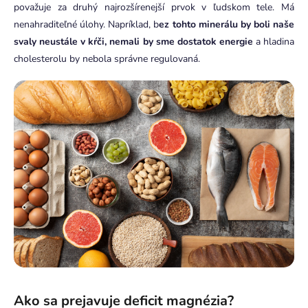
považuje za druhý najrozšírenejší prvok v ľudskom tele. Má
nenahraditeľné úlohy. Napríklad, b
ez tohto minerálu by boli naše
svaly neustále v kŕči, nemali by sme dostatok energie
a hladina
cholesterolu by nebola správne regulovaná.
Ako sa prejavuje deficit magnézia?